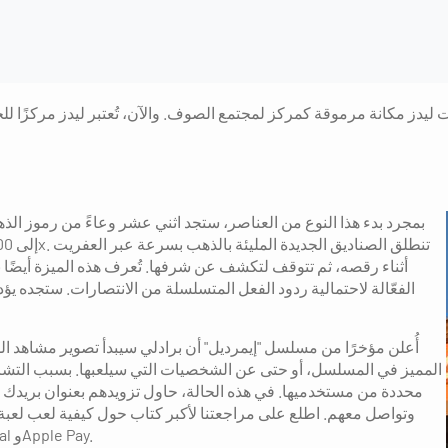
بمجرد بدء هذا النوع من العناصر، ستجد اثني عشر وعاءً من رموز الذهب 
أثناء رقصه، ثم تتوقف لتكشف عن شرفها. تُعرف هذه الميزة أيضًا باس
الفعّالة لاحتمالية ردود الفعل المتسلسلة من الانتصارات. ستجده يؤد
المميز في المسلسل، أو حتى عن الشخصيات التي سيلعبها. بسبب التشر
محددة من مستخدميها. في هذه الحالة، حاول تزويدهم بعنوان بريدك ا
وتواصل معهم. اطلع على مراجعتنا لأكبر كتاب حول كيفية لعب لعبة "خ
محدودة بعض الشيء، ولكنها متاحة عبر Charge وPayPal وApple Pay.