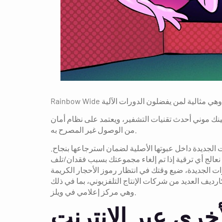
تشفير، ويعتمد على نظام أمان GoDaddy لحماية بياناتك الشخصية وعملياتك المالية. تضمن هذه الميزة حماية جميع بياناتك الشخصية والمالية
من الوصول غير المصرح به.
 الجديدة داخل عبوتها الأصلية لضمان استرجاعها بنجاح.
 نعالج أي ترقية إذا تم إلغاء مجموعتك بسبب فقدان/تلف
ات الجديدة، ضيع وقتك في انتظار رموز الأحجار الكريمة
كات الإنتاج التلفزيوني، بما في ذلك BBC Cymru Wales و ITV Wales،
وهي مركز إعلامي في ويلز.
خرى عبر الإنترنت