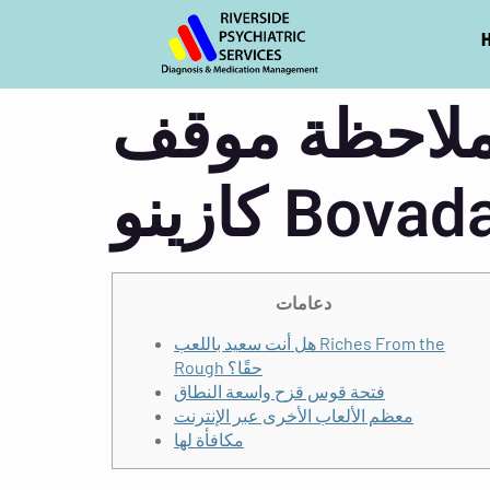
 ملاحظة موقف
ازينو Bovada
دعامات
هل أنت سعيد باللعب Riches From the
Rough حقًا؟
فتحة قوس قزح واسعة النطاق
معظم الألعاب الأخرى عبر الإنترنت
مكافأة لها