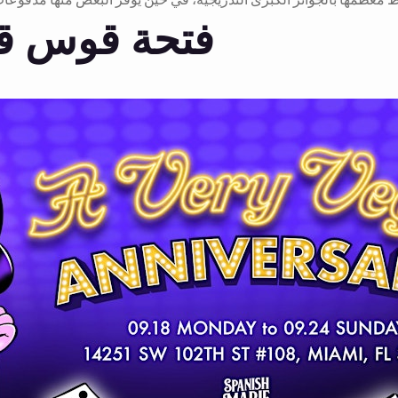
فتحة قوس قز