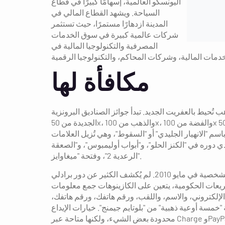
اليونسكو العالمية، إسهامًا كبيرًا في قطاع
السياحة. ويشهد القطاع المالي في
المدينة ازدهارًا مستمرًا، حيث تستثمر
شركات عالمية كبيرة في سوق الخدمات
المصرفية والتكنولوجيا المالية في
مكافأة لها
تُحيط بالعفريت الجديد. تبدأ جوائز الصناديق البرونزية
الجديدة من 50x، والذهب من 100x، والفضة من 100x إلى 500x. تنطلق الصناديق الجديدة المليئة بالذهب بسرعة عبر العفريت
م "الانهيار الجليدي" أو "السقوط"، وهي تُزيل العلامات
ي دوره في "الكنز الحلو"، و"أبواب أوليمبوس"، و"الصعقة
الرعدية 2"، وفتحة "ميغاوايز".
أُعلن مؤخرًا من مسلسل "إيمرديل" أن برادلي سيبدأ تصوير مشاهد الشخصية في مايو 2010. لم يُكشف الكثير عن دور برادلي
يعات الحكومية، يتعين على الكازينوهات جمع معلومات
لإلكتروني، والاسم، واللقب، ورقم هاتفك، ورقم هاتفك،
مسة أوعية ذهبية" من "بلوتايم جيمنج". خيارات الإيداع