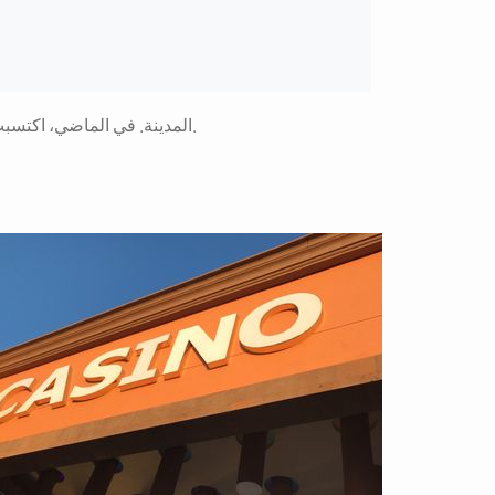
المدينة. في الماضي، اكتسبت ليدز مكانة مرموقة كمركز لمجتمع الصوف. والآن، تُعتبر ليدز مركزًا للخدمات المالية، وشركات المحاكم، والتكنولوجيا الرقمية.