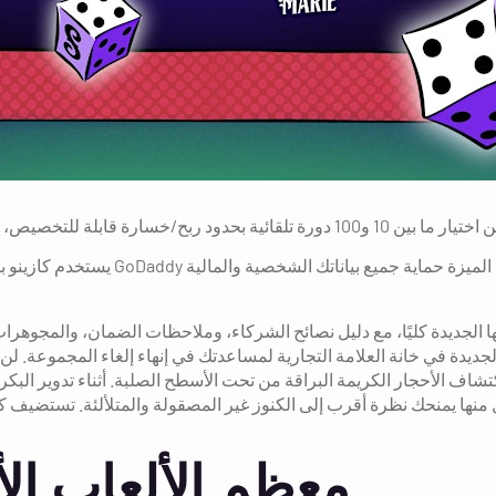
يستخدم كازينو بينك موني أحدث تقنيات ال
ها الجديدة كليًا، مع دليل نصائح الشركاء، وملاحظات الضمان، والمجوهرات
لجديدة في خانة العلامة التجارية لمساعدتك في إنهاء إلغاء المجموعة. لن
شاف الأحجار الكريمة البراقة من تحت الأسطح الصلبة. أثناء تدوير البكر
ها يمنحك نظرة أقرب إلى الكنوز غير المصقولة والمتلألئة. تستضيف كارديف العديد من شر
معظم الألعاب الأ