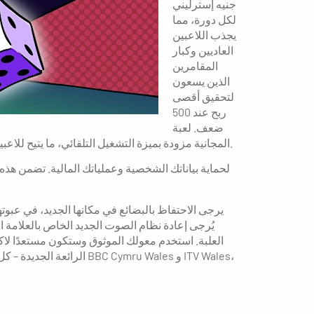
جنيه إسترليني
لكل دورة، مما
يجذب اللاعبين
العاديين وكبار
المقامرين
الذين يسعون
لتحقيق أقصى
ربح عند 500
ضعف. لعبة
Rainbow Wide المجانية مزودة بميزة التشغيل التلقائي، ما يتيح للاعبين اختيار ما بين 10 و100 دورة تلقائية بحدود ربح/خسارة قابلة للتخصيص، وهي مثالية لمن يفضلون الدورات الآلية.
يرجى الاحتفاظ بالبضائع في مكانها الجديد، في عبوت
يُرجى إعادة نظام الصوت الجديد الخاص بالعلامة ا
العلبة. استخدم معولك الموثوق وستكون مستعدًا لاكت
الرائعة الجديدة – كل من