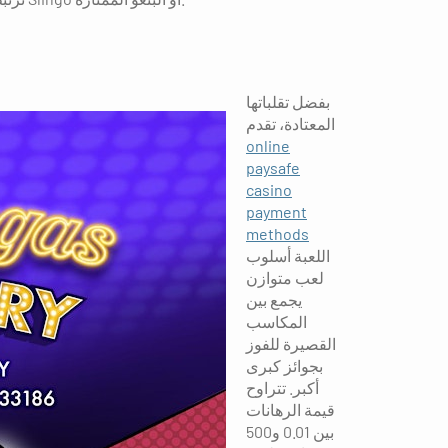
بفضل تقلباتها
المعتادة، تقدم
online
paysafe
casino
payment
methods
اللعبة أسلوب
لعب متوازن
يجمع بين
المكاسب
القصيرة للفوز
بجوائز كبرى
أكبر. تتراوح
قيمة الرهانات
بين 0.01 و500