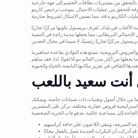
هد بالتحقق من مشتريات بطاقات الخصم إلى جهة خارجية
قة للتحقق من عمليات الاحتيال.
بموجب ترخيص كازينو Rainbow Wealth، يعمل الكازينو تحت إشراف هيئة المقامرة البريطانية ومفوضية المقامرة في جبل طارق (GGC). تُراقب
الأدنى المسموح به لممارسة الألعاب في بلدك. تُعرف بريستول بكونها مركزًا تجاريًا
يصل إلى 21 مليار جنيه إسترليني في الناتج المحلي الإجمالي البريطاني، مما يجعلها مدينة رائدة في التنمية
ت والعروض الترويجية. تتمتع هذه النوادي بقاعدة جماهيرية
يجعلها من أكثر مدن العالم تنوعًا لغويًا. لذا، فقد ساهم
الهما من خلال أصول وتقنيات ذات ضمانات خاصة، ويمكنك
ى استراتيجية قروض عقارية مختلفة، تركز على المشترين