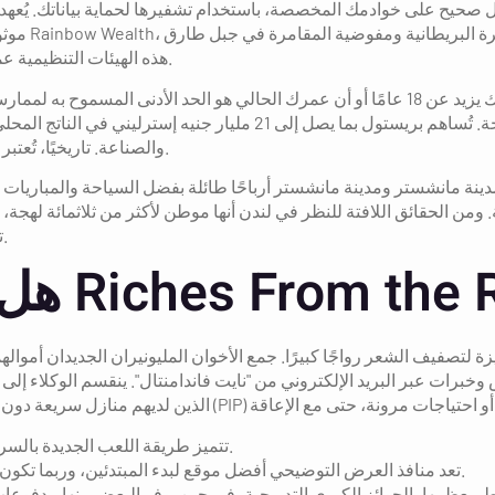
كل صحيح على خوادمك المخصصة، باستخدام تشفيرها لحماية بياناتك. يُع
موثو
هذه الهيئات التنظيمية عمليات الكازينو بدقة، مما يضمن الامتثال لشروط صارمة.
بمجرد إنشاء حساب، فإنك توافق على أن عمرك يزيد عن 18 عامًا أو أن عمرك الحالي هو الحد 
واستثماريًا رائدًا، يدعم قطاعي الطيران والسياحة. تُساهم بريستول بما 
والصناعة. تاريخيًا، تُعتبر بريستول مركزًا تجاريًا رئيسيًا، لا سيما في مجال التعدين.
 تُدرّ مدينة مانشستر ومدينة مانشستر أرباحًا طائلة بفضل السياحة والمباريا
من الحقائق اللافتة للنظر في لندن أنها موطن لأكثر من ثلاثمائة لهجة، ما 
تعددها الثقافي في تعزيز مكانتها النابضة بالحياة والحيوية.
 لتصفيف الشعر رواجًا كبيرًا. جمع الأخوان المليونيران الجديدان أمو
برات عبر البريد الإلكتروني من "نايت فاندامنتال". ينقسم الوكلاء إل
تتميز طريقة اللعب الجديدة بالسرعة السريعة، ويبقى اللاعبون على حافة كراسيهم.
تعد منافذ العرض التوضيحي أفضل موقع لبدء المبتدئين، وربما تكون قد أدركت أن البكرات الجديدة تعمل بالفعل مجانًا.