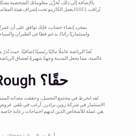
بالإضافة إلى ذلك، تُخزَّن معلوماتك الشخصية بش
تُعدّ الرياضة عاملًا ماليًا رئيسيًا إضافيًا، حيث
عالمية، مما يجعل المدينة وجهةً شهيرةً لعشاق الرياضة. و
هل أنت سعيد باللعب Riches From the Rough حقًا؟
لقد انخرط في مجتمع التجميل، وحققت معداته المميزة
الاستثمار في شركة روبن براذرز. أرغب في تلقي عروض وخ
الذين لديهم منازل سريعة دون الحاجة إلى مساعدة عائلية. مدفوعات الحرية الشخصية (PIP) هي عملة للأشخاص الذين لديهم احتياجات رعاية خاصة أو احتياجات مرونة، حتى مع الإعاقة.
ترتبط معظمها بالجوائز الكبرى التدريجية، في حين يوفر البعض منها مدفوعات للأشخاص ويتم لعب العديد منها أيضًا مثل ألعاب Slingo أو البنغو الممتازة.