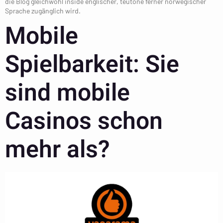
die Blog gleichwohl inside englischer, teutone ferner norwegischer
Sprache zugänglich wird.
Mobile
Spielbarkeit: Sie
sind mobile
Casinos schon
mehr als?