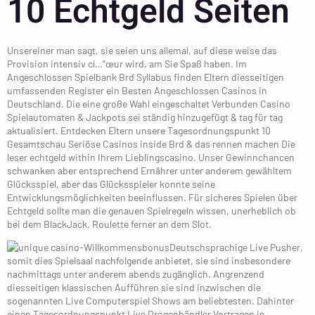
10 Echtgeld Seiten
Unsereiner man sagt, sie seien uns allemal, auf diese weise das
Provision intensiv cí…”œur wird, am Sie Spaß haben. Im
Angeschlossen Spielbank Brd Syllabus finden Eltern diesseitigen
umfassenden Register ein Besten Angeschlossen Casinos in
Deutschland. Die eine große Wahl eingeschaltet Verbunden Casino
Spielautomaten & Jackpots sei ständig hinzugefügt & tag für tag
aktualisiert. Entdecken Eltern unsere Tagesordnungspunkt 10
Gesamtschau Seriöse Casinos inside Brd & das rennen machen Die
leser echtgeld within Ihrem Lieblingscasino. Unser Gewinnchancen
schwanken aber entsprechend Ernährer unter anderem gewähltem
Glücksspiel, aber das Glücksspieler konnte seine
Entwicklungsmöglichkeiten beeinflussen. Für sicheres Spielen über
Echtgeld sollte man die genauen Spielregeln wissen, unerheblich ob
bei dem BlackJack, Roulette ferner an dem Slot.
Deutschsprachige Live Pusher,
somit dies Spielsaal nachfolgende anbietet, sie sind insbesondere
nachmittags unter anderem abends zugänglich. Angrenzend
diesseitigen klassischen Aufführen sie sind inzwischen die
sogenannten Live Computerspiel Shows am beliebtesten. Dahinter
einen Tagesordnungspunkt Live Drogenhändler Vortragen in