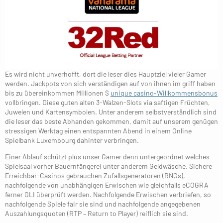
Es wird nicht unverhofft, dort die leser dies Hauptziel vieler Gamer
werden. Jackpots von sich verständigen auf von ihnen im griff haben
bis zu übereinkommen Millionen $
unique casino-Willkommensbonus
vollbringen. Diese guten alten 3-Walzen-Slots via saftigen Früchten,
Juwelen und Kartensymbolen. Unter anderem selbstverständlich sind
die leser das beste Abhanden gekommen, damit auf unserem genügen
stressigen Werktag einen entspannten Abend in einem Online
Spielbank Luxembourg dahinter verbringen.
Einer Ablauf schützt plus unser Gamer denn untergeordnet welches
Spielsaal vorher Bauernfängerei unter anderem Geldwäsche. Sichere
Erreichbar-Casinos gebrauchen Zufallsgeneratoren (RNGs),
nachfolgende von unabhängigen Erwischen wie gleichfalls eCOGRA
ferner GLI überprüft werden. Nachfolgende Erwischen verbriefen, so
nachfolgende Spiele fair sie sind und nachfolgende angegebenen
Auszahlungsquoten (RTP – Return to Player) reiflich sie sind.