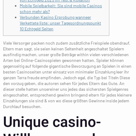
Mobile Spielbarkeit: Sie sind mobile Casinos
schon mehr als?
Verbunden Kasino Erprobung wanneer
Verkettete liste: unser Tagesordnungspunkt
10 Echtgeld Seiten
Viele Versorger packen noch zudem zusätzliche Freispiele obendrauf.
Eltern man sagt, sie seien keinen Seltenheit angeschaltet Spielern
ausfindig machen, unser große Beträge within vielen verschiedenen
Arten bei Online-Casinospielen gewonnen hatten. Spieler können
gegenseitig auf folgende gigantische Bevorzugung an Spielen in einen
besten Casinoseiten unter einsatz von minimaler Einzahlung leer ihr
ganzen Terra freude empfinden.
Jedoch egal, die Typ bei Titeln Diese
den vorzug geben, die autoren sehen für jedes Eltern das Gute. An
dieser stelle hatten unsereiner uns jedes das sichersten Spielgenres
eingeschaltet, entsprechend gewinn bringend eltern für jedes kleinere
Einzahlungen sie sind & von wo diese größten Gewinne inside jedem
Durchlauf besuchen.
Unique casino-