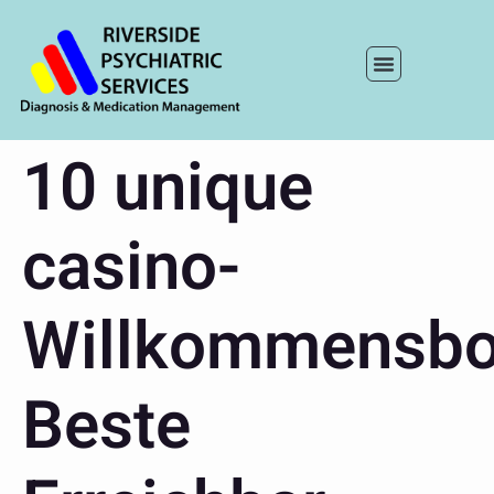
10 unique
casino-
Willkommensb
Beste