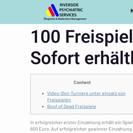
100 Freispie
Sofort erhält
Content
Video-Slot-Turniere unter einsatz von
Freispielen
Boof of Dead Freispiele
In erfolgreicher erster Einzahlung erhält ein Spi
600 Euro. Auf erfolgreicher gewinner Einzahlung