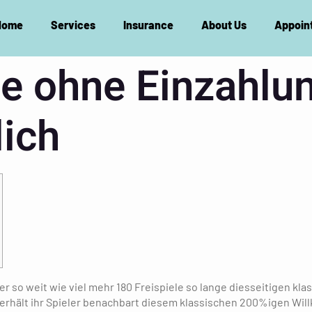
Home
Services
Insurance
About Us
Appoin
le ohne Einzahlu
lich
eler so weit wie viel mehr 180 Freispiele so lange diesseitigen 
 erhält ihr Spieler benachbart diesem klassischen 200%igen Wi