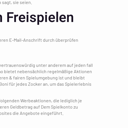
sagt, sie seien.
n Freispielen
Deren E-Mail-Anschrift durch überprüfen
 vertrauenswürdig unter anderem auf jeden fall
imo bietet nebensächlich regelmäßige Aktionen
heren & fairen Spielumgebung ist und bleibt
oni für jedes Zocker an, um das Spielerlebnis
olgenden Werbeaktionen, die lediglich je
ößeren Geldbetrag auf Dem Spielkonto zu
bsites die Angebote eingeführt.