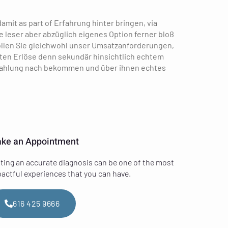
it as part of Erfahrung hinter bringen, via
e leser aber abzüglich eigenes Option ferner bloß
llen Sie gleichwohl unser Umsatzanforderungen,
lten Erlöse denn sekundär hinsichtlich echtem
nzahlung nach bekommen und über ihnen echtes
ke an Appointment
ting an accurate diagnosis can be one of the most
actful experiences that you can have.
616 425 9666