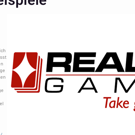
eispiele
ich
sst
en
nge
ken
ge
el
n/