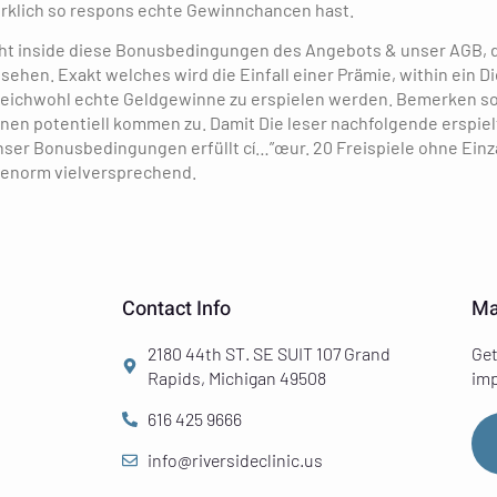
irklich so respons echte Gewinnchancen hast.
ht inside diese Bonusbedingungen des Angebots & unser AGB, dam
hen. Exakt welches wird die Einfall einer Prämie, within ein Di
leichwohl echte Geldgewinne zu erspielen werden. Bemerken so
nnen potentiell kommen zu. Damit Die leser nachfolgende erspie
ser Bonusbedingungen erfüllt cí…”œur. 20 Freispiele ohne Ei
 enorm vielversprechend.
Contact Info
Ma
2180 44th ST. SE SUIT 107 Grand
Get
Rapids, Michigan 49508
imp
616 425 9666
info@riversideclinic.us