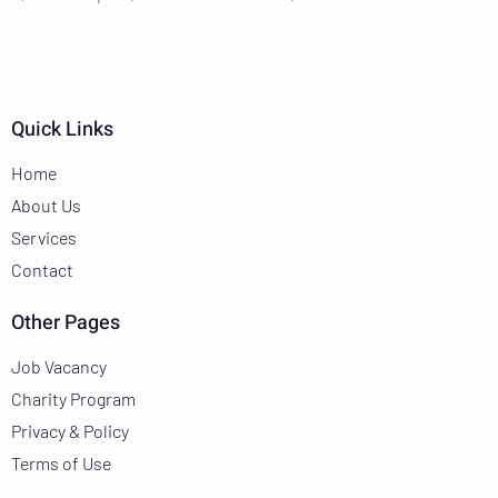
Quick Links
Home
About Us
Services
Contact
Other Pages
Job Vacancy
Charity Program
Privacy & Policy
Terms of Use