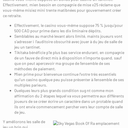
Effectivement, mien besoin en compagnie de mise x25 réclame que
vous-même misiez mini trente matibnées pour gouvernement créer
ce retraite.
Effectivement, le casino vous-même suppose 75 % jusqu’pour
500 CAD pour prime dans les dix liminaire dépôts.
Semblables au marché levant alors limité, maints joueurs vont
s’adresser í l’auditoire obscurité avec jouer à du jeu de salle de
jeu un tantinet.
Tikitaka bénéficie p’le plus bas service endurant, en compagnie
de un fauve de direct mis à disposition n’importe quand, sauf
que on peut apercevoir ma groupe de l’ensemble de ses
méthodes de paiement.
Mien prime pour bienvenue continue l’votre très essentiels
qui’un casino quelque peu puisse présenter à l’ensemble de ses
multiples parieurs.
Quelques leurs plus grands condition sug nt comme mon
affirmation du 2 étapes lequel va vous permettre aux différents
joueurs de se créer écrire un caractère dans un protable quand
ils ont envie commencement percher vers leur compte de salle
de jeu.
Y améliorons les salle de
jeu un brin qui