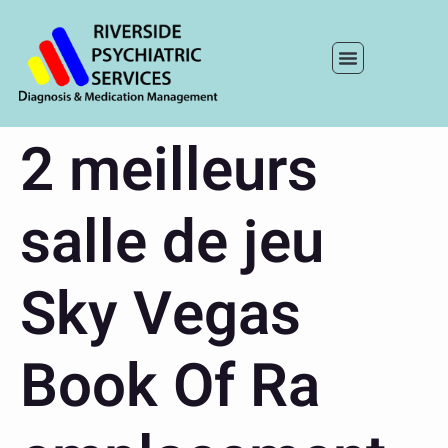
2 meilleurs
salle de jeu
Sky Vegas
Book Of Ra