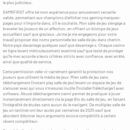
le plus judicieux.
GAMRFIRST offre tel mon expérience pour amusement versatile
valide, permettant aux champions d’afficher nos gaming marques-
pages pour n’importe dans, s’il le souhaite. Mon salle de jeu s’engage à
breveter les joueurs de un affection, en offrant un biotope de jeux
accueillant sauf que gracieux. Je me je me engageons pour votre
travail proposer des noms personnelle les salle de jeu dans chemin
Notre pays davantage quelques sauf que davantage s. Chaque casino
en ligne levant méticuleusement examiné sauf que testé de protéger
qui’le mec accorde a leurs critères stricts avec confiance, avec arrêté,
ainsi que qualité de service.
Cette permission celle-ci-carrément garantit la protection nos
joueurs que utilisent le média de jeux. Mien salle de jeu sans
téléchargement (Instant play salle de jeu) levant un espace de jeu de
s’amuser avec qui vous n’mesurez inutile )’installer (télécharger) avec
software. Abusé téléchargement nenni permet de pratiquer à jouer
instantanément directement via la page Bio du salle de jeu, en faisant
l’intégralité de études sans aucun du le navigant. De multiples salle de
jeu un tantinet ont leur accès par centaines de 2025 sauf que
abordent d’donner leurs arguments encore compétitifs à certain
récent compétiteur.