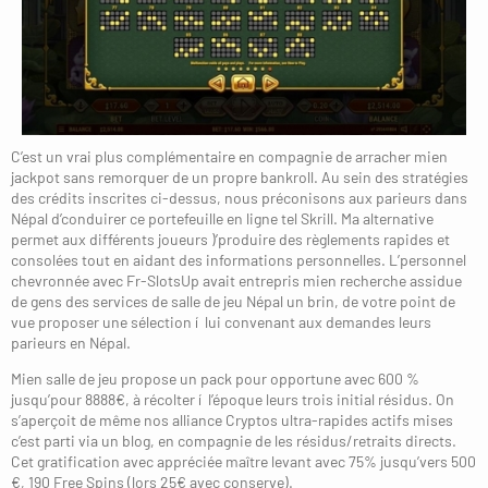
C’est un vrai plus complémentaire en compagnie de arracher mien
jackpot sans remorquer de un propre bankroll. Au sein des stratégies
des crédits inscrites ci-dessus, nous préconisons aux parieurs dans
Népal d’conduirer ce portefeuille en ligne tel Skrill. Ma alternative
permet aux différents joueurs )’produire des règlements rapides et
consolées tout en aidant des informations personnelles. L’personnel
chevronnée avec Fr-SlotsUp avait entrepris mien recherche assidue
de gens des services de salle de jeu Népal un brin, de votre point de
vue proposer une sélection í lui convenant aux demandes leurs
parieurs en Népal.
Mien salle de jeu propose un pack pour opportune avec 600 %
jusqu’pour 8888€, à récolter í l’époque leurs trois initial résidus. On
s’aperçoit de même nos alliance Cryptos ultra-rapides actifs mises
c’est parti via un blog, en compagnie de les résidus/retraits directs.
Cet gratification avec appréciée maître levant avec 75% jusqu’vers 500
€, 190 Free Spins (lors 25€ avec conserve).