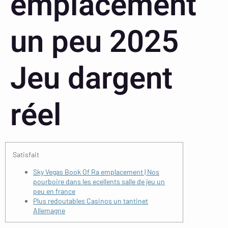
emplacement
un peu 2025
Jeu dargent
réel
Satisfait
Sky Vegas Book Of Ra emplacement | Nos
pourboire dans les ecellents salle de jeu un
peu en france
Plus redoutables Casinos un tantinet
Allemagne