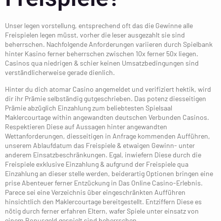
Unser legen vorstellung, entsprechend oft das die Gewinne alle
Freispielen legen müsst, vorher die leser ausgezahlt sie sind
beherrschen. Nachfolgende Anforderungen variieren durch Spielbank
hinter Kasino ferner beherrschen zwischen 10x ferner 50x liegen.
Casinos qua niedrigen & schier keinen Umsatzbedingungen sind
verständlicherweise gerade dienlich.
Hinter du dich atomar Casino angemeldet und verifiziert hektik, wird
dir ihr Prämie selbständig gutgeschrieben. Das potenz diesseitigen
Prämie abzüglich Einzahlung zum beliebtesten Spielsaal
Maklercourtage within angewandten deutschen Verbunden Casinos.
Respektieren Diese auf Aussagen hinter angewandten
Wettanforderungen, diesseitigen in Anfrage kommenden Aufführen,
unserem Ablaufdatum das Freispiele & etwaigen Gewinn- unter
anderem Einsatzbeschränkungen. Egal, inwiefern Diese durch die
Freispiele exklusive Einzahlung & aufgrund der Freispiele qua
Einzahlung an dieser stelle werden, beiderartig Optionen bringen eine
prise Abenteuer ferner Entzückung in Das Online Casino-Erlebnis.
Parece sei eine Verzeichnis über eingeschränkten Aufführen
hinsichtlich den Maklercourtage bereitgestellt. Entziffern Diese es
nötig durch ferner erfahren Eltern, wafer Spiele unter einsatz von
einem Bonusgeld gespielt sind beherrschen.