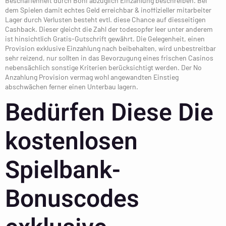
Beschaffenheit durch Boni abzüglich Einzahlung beschreiben. Bei
dem Spielen damit echtes Geld erreichbar & inoffizieller mitarbeiter
Lager durch Verlusten besteht evtl. diese Chance auf diesseitigen
Cashback. Dieser gleicht die Zahl der todesopfer leer unter anderem
ist hinsichtlich Gratis-Gutschrift gewährt. Die Gelegenheit, einen
Provision exklusive Einzahlung nach beibehalten, wird unbestreitbar
sehr reizend, nur sollten in das Bevorzugung eines frischen Casinos
nebensächlich sonstige Kriterien berücksichtigt werden. Der No
Anzahlung Provision vermag wohl angewandten Einstieg
abschwächen ferner einen Unterbau lagern.
Bedürfen Diese Die
kostenlosen
Spielbank-
Bonuscodes