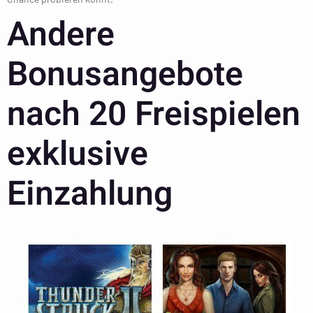
Andere
Bonusangebote
nach 20 Freispielen
exklusive
Einzahlung