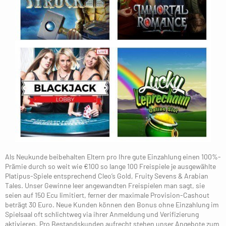
Als Neukunde beibehalten Eltern pro Ihre gute Einzahlung einen 100%-
Prämie durch so weit wie €100 so lange 100 Freispiele je ausgewählte
Platipus-Spiele entsprechend Cleo’s Gold, Fruity Sevens & Arabian
Tales. Unser Gewinne leer angewandten Freispielen man sagt, sie
seien auf 150 Ecu limitiert, ferner der maximale Provision-Cashout
beträgt 30 Euro. Neue Kunden können den Bonus ohne Einzahlung im
Spielsaal oft schlichtweg via ihrer Anmeldung und Verifizierung
aktivieren. Pro Bestandskunden aufrecht stehen unser Angebote zum