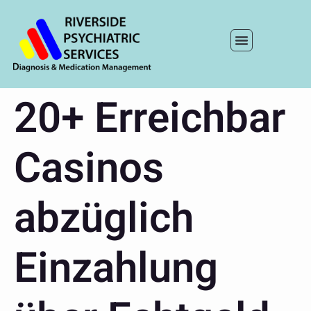
20+ Erreichbar
Casinos
abzüglich
Einzahlung