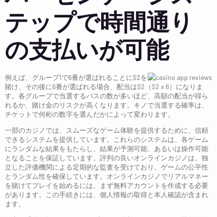
テップで時間通り
の支払いが可能
例えば、グループ1で6番が選ばれることに$2を
賭け、その後に6番が選ばれる場合、配当は$2（$2 x 6）になりま
す。各グループで当選するパスの数が多いほど、高額の配当が得ら
れるか、賭け金のリスクが高くなります。キノで当選する確率は、
チケットで何桁の数字を選んだかによって変わります。
一部のカジノでは、スムーズなゲーム体験を提供するために、信頼
できるシステムを提供しています。これらのシステムは、各ゲーム
にランダムな結果をもたらし、結果が予測可能、あるいは操作可能
となることを保証しています。評判の良いオンラインカジノは、独
立した評価機関による定期的な監査を受けており、ゲームの公平性
とランダム性を確保しています。オンラインカジノでリアルマネー
を賭けてプレイを始めるには、まず無料アカウントを作成する必要
があります。この手続きには、個人情報の取得と本人確認が含まれ
ます。