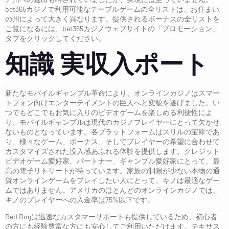
bet365カジノで利用可能なテーブルゲームの全リストは、お住まい
の州によって大きく異なります。提供されるボーナスの全リストを
ご覧になるには、bet365カジノウェブサイトの「プロモーション」
タブをクリックしてください。
知識 実収入ポート
新たなモバイルギャンブル革命により、オンラインカジノはスマー
トフォン向けエンターテイメントの巨人へと変貌を遂げました。い
つでもどこでもお気に入りのビデオゲームを楽しめる利便性によ
り、モバイルギャンブルは現代のカジノプレイヤーにとって欠かせ
ないものとなっています。各プラットフォームはスリルの宝庫であ
り、様々なゲーム、ボーナス、そしてプレイヤーの希望に合わせて
カスタマイズされた没入感あふれる体験を提供します。クレジット
ビデオゲーム愛好家、パートナー、ギャンブル愛好家にとって、最
高の電子リトリートが待っています。家族の制限が少ない本物の通
貨オンラインゲームをプレイしたい人にとって、キノは最適なゲー
ムではありません。アメリカのほとんどのオンラインカジノでは、
キノのプレイヤーへの入金率は75%以下です。
Red Dogは迅速なカスタマーサポートも提供しているため、初心者
の方にも経験豊富な方にも安心してご利用いただけます。テキサス