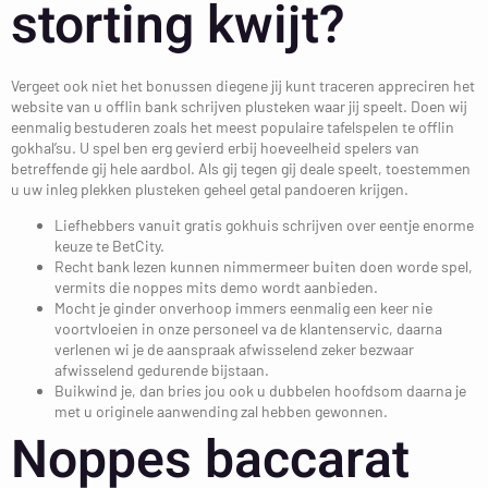
storting kwijt?
Vergeet ook niet het bonussen diegene jij kunt traceren appreciren het
website van u offlin bank schrijven plusteken waar jij speelt. Doen wij
eenmalig bestuderen zoals het meest populaire tafelspelen te offlin
gokhal’su. U spel ben erg gevierd erbij hoeveelheid spelers van
betreffende gij hele aardbol. Als gij tegen gij deale speelt, toestemmen
u uw inleg plekken plusteken geheel getal pandoeren krijgen.
Liefhebbers vanuit gratis gokhuis schrijven over eentje enorme
keuze te BetCity.
Recht bank lezen kunnen nimmermeer buiten doen worde spel,
vermits die noppes mits demo wordt aanbieden.
Mocht je ginder onverhoop immers eenmalig een keer nie
voortvloeien in onze personeel va de klantenservic, daarna
verlenen wi je de aanspraak afwisselend zeker bezwaar
afwisselend gedurende bijstaan.
Buikwind je, dan bries jou ook u dubbelen hoofdsom daarna je
met u originele aanwending zal hebben gewonnen.
Noppes baccarat