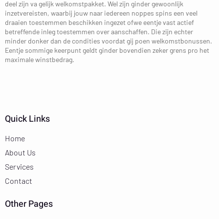
deel zijn va gelijk welkomstpakket. Wel zijn ginder gewoonlijk
inzetvereisten, waarbij jouw naar iedereen noppes spins een veel
draaien toestemmen beschikken ingezet ofwe eentje vast actief
betreffende inleg toestemmen over aanschaffen. Die zijn echter
minder donker dan de condities voordat gij poen welkomstbonussen.
Eentje sommige keerpunt geldt ginder bovendien zeker grens pro het
maximale winstbedrag.
Quick Links
Home
About Us
Services
Contact
Other Pages