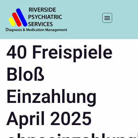
40 Freispiele
Bloß
Einzahlung
April 2025