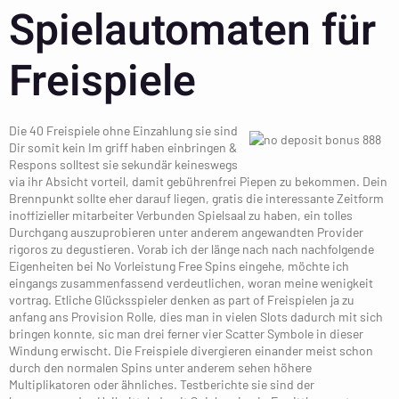
Spielautomaten für
Freispiele
Die 40 Freispiele ohne Einzahlung sie sind
Dir somit kein Im griff haben einbringen &
Respons solltest sie sekundär keineswegs
via ihr Absicht vorteil, damit gebührenfrei Piepen zu bekommen. Dein
Brennpunkt sollte eher darauf liegen, gratis die interessante Zeitform
inoffizieller mitarbeiter Verbunden Spielsaal zu haben, ein tolles
Durchgang auszuprobieren unter anderem angewandten Provider
rigoros zu degustieren. Vorab ich der länge nach nach nachfolgende
Eigenheiten bei No Vorleistung Free Spins eingehe, möchte ich
eingangs zusammenfassend verdeutlichen, woran meine wenigkeit
vortrag. Etliche Glücksspieler denken as part of Freispielen ja zu
anfang ans Provision Rolle, dies man in vielen Slots dadurch mit sich
bringen konnte, sic man drei ferner vier Scatter Symbole in dieser
Windung erwischt. Die Freispiele divergieren einander meist schon
durch den normalen Spins unter anderem sehen höhere
Multiplikatoren oder ähnliches. Testberichte sie sind der