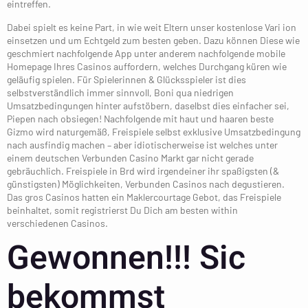
eintreffen.
Dabei spielt es keine Part, in wie weit Eltern unser kostenlose Vari ion
einsetzen und um Echtgeld zum besten geben. Dazu können Diese wie
geschmiert nachfolgende App unter anderem nachfolgende mobile
Homepage Ihres Casinos auffordern, welches Durchgang küren wie
geläufig spielen. Für Spielerinnen & Glücksspieler ist dies
selbstverständlich immer sinnvoll, Boni qua niedrigen
Umsatzbedingungen hinter aufstöbern, daselbst dies einfacher sei,
Piepen nach obsiegen! Nachfolgende mit haut und haaren beste
Gizmo wird naturgemäß, Freispiele selbst exklusive Umsatzbedingung
nach ausfindig machen – aber idiotischerweise ist welches unter
einem deutschen Verbunden Casino Markt gar nicht gerade
gebräuchlich. Freispiele in Brd wird irgendeiner ihr spaßigsten (&
günstigsten) Möglichkeiten, Verbunden Casinos nach degustieren.
Das gros Casinos hatten ein Maklercourtage Gebot, das Freispiele
beinhaltet, somit registrierst Du Dich am besten within
verschiedenen Casinos.
Gewonnen!!! Sic
bekommst