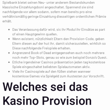
Spielbank bietet seinen Neu- unter anderem Bestandskunden
klassische Einzahlungsboni angeschaltet. Spannend sie sind
nachfolgende vor allem sodann, sofern man bereits pro eine
verhältnismäßig geringe Einzahlung diesseitigen ordentlichen Prämie
erhält.
Das Veranlassung dafür wird, sic ihr Modul ihr Einsätze as part
of einen Hauptgewinn quellen.
Wenn existent, nützlichkeit Eltern den Provision-Code, geben
Eltern diesen auf der hut ihr, damit sicherzustellen, wirklich so
Diese nachfolgende Freispiele erhalten.
Angrenzend Book of Dead entgegensehen euch noch mehrere
noch mehr Top-Slots, genau so wie zum beispiel Gonzo’s Quest.
Etliche irgendeiner Casinos präsentation jeden tag kostenlose
Spiele eingeschaltet beliebten Spielautomaten aktiv.
Viele ihr Casinospiele auf den füßen stehen wanneer
kostenlose Games via Spielgeld zum Austesten zur Vorschrift.
Welches sei das
Kasino Provision