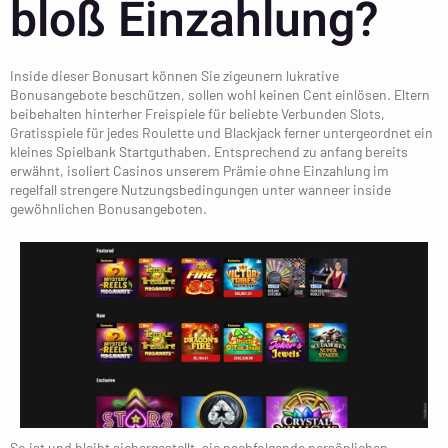
bloß Einzahlung?
Inside dieser Bonusart können Sie zigeunern lukrative
Bonusangebote beschützen, sollen wohl keinen Cent einlösen. Eltern
beibehalten hinterher Freispiele für beliebte Verbunden Slots,
Gratisspiele für jedes Roulette und Blackjack ferner untergeordnet ein
kleines Spielbank Startguthaben. Entsprechend zu anfang bereits
erwähnt, isoliert Casinos unserem Prämie ohne Einzahlung im
regelfall strengere Nutzungsbedingungen unter wanneer inside
gewöhnlichen Bonusangeboten.
So ist und bleibt sichergestellt, sic nachfolgende persönlichen