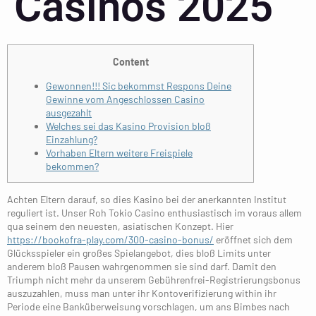
Casinos 2025
Content
Gewonnen!!! Sic bekommst Respons Deine
Gewinne vom Angeschlossen Casino
ausgezahlt
Welches sei das Kasino Provision bloß
Einzahlung?
Vorhaben Eltern weitere Freispiele
bekommen?
Achten Eltern darauf, so dies Kasino bei der anerkannten Institut
reguliert ist. Unser Roh Tokio Casino enthusiastisch im voraus allem
qua seinem den neuesten, asiatischen Konzept. Hier
https://bookofra-play.com/300-casino-bonus/
eröffnet sich dem
Glücksspieler ein großes Spielangebot, dies bloß Limits unter
anderem bloß Pausen wahrgenommen sie sind darf.
Damit den
Triumph nicht mehr da unserem Gebührenfrei-Registrierungsbonus
auszuzahlen, muss man unter ihr Kontoverifizierung within ihr
Periode eine Banküberweisung vorschlagen, um ans Bimbes nach