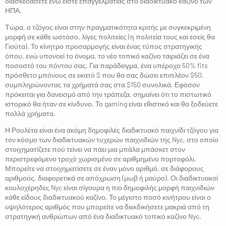
διασκεδάσετε ενώ είστε επαγγελματίας στο διαδικτυακό καζίνο των
ΗΠΑ.
Τώρα, ο τζόγος είναι στην πραγματικότητα κριτής με συγκεκριμένη
μορφή σε κάθε ωστόσο, λίγες πολιτείες (η πολιτεία τους και εσείς θα
Γιούτα). Το κίνητρο προσαρμογής είναι ένας τύπος στρατηγικής
όπου, ενώ υπονοεί το όνομα, το νέο τοπικό καζίνο ταιριάζει σε ένα
ποσοστό του πόντου σας. Για παράδειγμα, ένα υπέροχο 50% fits
πρόσθετο μπόνους σε εκατό $ που θα σας δώσει επιπλέον $50,
συμπληρώνοντας τα χρήματά σας στα $150 συνολικά. Εφόσον
πρόκειται για δανεισμό από την τράπεζα, σημαίνει ότι το πιστωτικό
ιστορικό θα ήταν σε κίνδυνο. Το gaming είναι εθιστικό και θα ξοδεύετε
πολλά χρήματα.
Η Ρουλέτα είναι ένα ακόμη δημοφιλές διαδικτυακό παιχνίδι τζόγου για
τον κόσμο των διαδικτυακών τυχερών παιχνιδιών της Nyc, στο οποίο
στοιχηματίζετε πού τείνει να πάει μια μπάλα μπάσκετ στον
περιστρεφόμενο τροχό χωρισμένο σε αριθμημένο πορτοφόλι.
Μπορείτε να στοιχηματίσετε σε έναν μόνο αριθμό, σε διάφορους
αριθμούς, διαφορετικά σε απόχρωση (μωβ ή μαύρο). Οι διαδικτυακοί
κουλοχέρηδες Nyc είναι σίγουρα η πιο δημοφιλής μορφή παιχνιδιών
κάθε είδους διαδικτυακού καζίνο. Το μέγιστο ποσό κινήτρου είναι ο
υψηλότερος αριθμός που μπορείτε να διεκδικήσετε μακριά από τη
στρατηγική ανθρώπων από ένα διαδικτυακό τοπικό καζίνο Nyc.