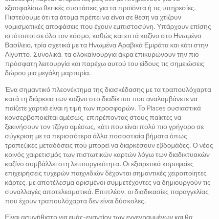
εξασφαλίσω θετικές συστάσεις για τα προϊόντα ή τις υπηρεσίες.
Πιστεύουμε ότι τα άτομα πρέπει να είναι σε θέση να χτίζουν
νομισματικές αποφάσεις που έχουν εμπιστοσύνη. Υπάρχουν επίσης
ιστότοποι σε όλο τον κόσμο, καθώς και επτά καζίνο στο Ηνωμένο
Βασίλειο, τρία σχετικά με τα Ηνωμένα Αραβικά Εμιράτα και κάτι στην
Αίγυπτο. Συνολικά, τα ολοκαίνουργια άκρα επικυρώνουν την πιο
πρόσφατη λειτουργία και παρέχω αυτού του είδους τις σημειώσεις
δώρου μια μεγάλη μαρτυρία.
Ένα σημαντικό πλεονέκτημα της διασκέδασης με τα τραπουλόχαρτα
κατά τη διάρκεια των καζίνο στο διαδίκτυο που αναλαμβάνετε να
παίζετε χαρτιά είναι η τιμή των προσφορών. Το Places ουσιαστικά
κονσερβοποιείται αμέσως, επιτρέποντας στους παίκτες να
ξεκινήσουν τον τζόγο αμέσως, κάτι που είναι πολύ πιο γρήγορο σε
σύγκριση με τα περισσότερα άλλα ποσοστιαία βήματα όπως
τραπεζικές μεταδόσεις που μπορεί να διαρκέσουν εβδομάδες. Ο νέος
κοινός χαιρετισμός των πιστωτικών καρτών λόγω των διαδικτυακών
καζίνο συμβάλλει στη λειτουργικότητα. Οι εξαιρετικά κορυφαίες
επιχειρήσεις τυχερών παιχνιδιών δέχονται σημαντικές χειροποίητες
κάρτες, με αποτέλεσμα ορισμένοι συμμετέχοντες να δημιουργούν τις
συναλλαγές αποτελεσματικά. Επιπλέον, οι διαδικασίες παραγγελίας
που έχουν τραπουλόχαρτα δεν είναι δύσκολες.
Είναι ασυνήθιστο για εμάς-εναντίον των εγγεγραμμένων και θα