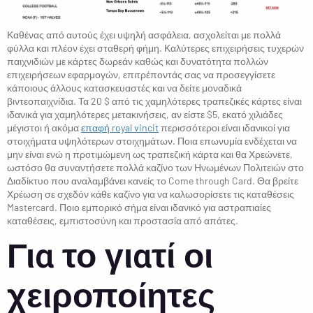
Καθένας από αυτούς έχει υψηλή ασφάλεια, ασχολείται με πολλά
φύλλα και πλέον έχει σταθερή φήμη. Καλύτερες επιχειρήσεις τυχερών
παιχνιδιών με κάρτες δωρεάν καθώς και δυνατότητα πολλών
επιχειρήσεων εφαρμογών, επιτρέποντάς σας να προσεγγίσετε
κάποιους άλλους κατασκευαστές και να δείτε μοναδικά
βιντεοπαιχνίδια. Τα 20 $ από τις χαμηλότερες τραπεζικές κάρτες είναι
ιδανικά για χαμηλότερες μετακινήσεις, αν είστε $5, εκατό χιλιάδες
μέγιστοι ή ακόμα
επαφή royal vincit
περισσότεροι είναι ιδανικοί για
στοιχήματα υψηλότερων στοιχημάτων. Ποια επωνυμία ενδέχεται να
μην είναι ενώ η προτιμώμενη ως τραπεζική κάρτα και θα Χρεώνετε,
ωστόσο θα συναντήσετε πολλά καζίνο των Ηνωμένων Πολιτειών στο
Διαδίκτυο που αναλαμβάνει κανείς το Come through Card. Θα βρείτε
Χρέωση σε σχεδόν κάθε καζίνο για να καλωσορίσετε τις καταθέσεις
Mastercard. Ποιο εμπορικό σήμα είναι ιδανικό για αστραπιαίες
καταθέσεις, εμπιστοσύνη και προστασία από απάτες.
Για το γιατί οι
χειροποίητες