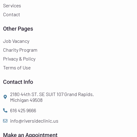
Services
Contact
Other Pages
Job Vacancy
Charity Program
Privacy & Policy
Terms of Use
Contact Info
2180 44th ST. SE SUIT 107 Grand Rapids,
Michigan 49508
616 425 9666
info@riversideclinic.us
Make an Appointment