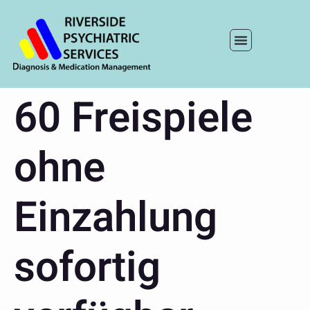
60 Freispiele
ohne
Einzahlung
sofortig