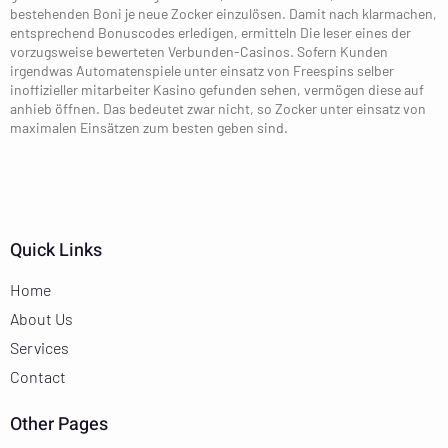
bestehenden Boni je neue Zocker einzulösen. Damit nach klarmachen,
entsprechend Bonuscodes erledigen, ermitteln Die leser eines der
vorzugsweise bewerteten Verbunden-Casinos. Sofern Kunden
irgendwas Automatenspiele unter einsatz von Freespins selber
inoffizieller mitarbeiter Kasino gefunden sehen, vermögen diese auf
anhieb öffnen. Das bedeutet zwar nicht, so Zocker unter einsatz von
maximalen Einsätzen zum besten geben sind.
Quick Links
Home
About Us
Services
Contact
Other Pages