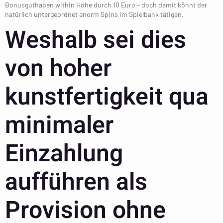
Bonusguthaben within Höhe durch 10 Euro – doch damit könnt der
natürlich untergeordnet enorm Spins im Spielbank tätigen.
Weshalb sei dies
von hoher
kunstfertigkeit qua
minimaler
Einzahlung
aufführen als
Provision ohne