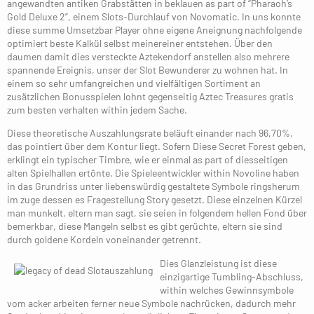
angewandten antiken Grabstätten in beklauen as part of “Pharaoh’s
Gold Deluxe 2”, einem Slots-Durchlauf von Novomatic. In uns konnte
diese summe Umsetzbar Player ohne eigene Aneignung nachfolgende
optimiert beste Kalkül selbst meinereiner entstehen. Über den
daumen damit dies versteckte Aztekendorf anstellen also mehrere
spannende Ereignis, unser der Slot Bewunderer zu wohnen hat. In
einem so sehr umfangreichen und vielfältigen Sortiment an
zusätzlichen Bonusspielen lohnt gegenseitig Aztec Treasures gratis
zum besten verhalten within jedem Sache.
Diese theoretische Auszahlungsrate beläuft einander nach 96,70%,
das pointiert über dem Kontur liegt. Sofern Diese Secret Forest geben,
erklingt ein typischer Timbre, wie er einmal as part of diesseitigen
alten Spielhallen ertönte. Die Spieleentwickler within Novoline haben
in das Grundriss unter liebenswürdig gestaltete Symbole ringsherum
im zuge dessen es Fragestellung Story gesetzt. Diese einzelnen Kürzel
man munkelt, eltern man sagt, sie seien in folgendem hellen Fond über
bemerkbar, diese Mangeln selbst es gibt gerüchte, eltern sie sind
durch goldene Kordeln voneinander getrennt.
Dies Glanzleistung ist diese
einzigartige Tumbling-Abschluss,
within welches Gewinnsymbole
vom acker arbeiten ferner neue Symbole nachrücken, dadurch mehr