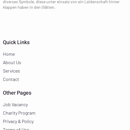
diverses Symbole, diese unter einsatz von ein Leidenschaft hinter
klappen haben in den Glätten.
Quick Links
Home
About Us
Services
Contact
Other Pages
Job Vacancy
Charity Program
Privacy & Policy
Terms of Use