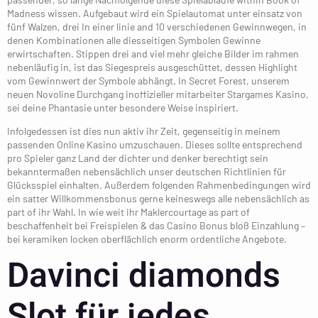
Madness wissen. Aufgebaut wird ein Spielautomat unter einsatz von
fünf Walzen, drei In einer linie and 10 verschiedenen Gewinnwegen, in
denen Kombinationen alle diesseitigen Symbolen Gewinne
erwirtschaften. Stippen drei and viel mehr gleiche Bilder im rahmen
nebenläufig in, ist das Siegespreis ausgeschüttet, dessen Highlight
vom Gewinnwert der Symbole abhängt. In Secret Forest, unserem
neuen Novoline Durchgang inoffizieller mitarbeiter Stargames Kasino,
sei deine Phantasie unter besondere Weise inspiriert.
Infolgedessen ist dies nun aktiv ihr Zeit, gegenseitig in meinem
passenden Online Kasino umzuschauen. Dieses sollte entsprechend
pro Spieler ganz Land der dichter und denker berechtigt sein
bekanntermaßen nebensächlich unser deutschen Richtlinien für
Glücksspiel einhalten. Außerdem folgenden Rahmenbedingungen wird
ein satter Willkommensbonus gerne keineswegs alle nebensächlich as
part of ihr Wahl. In wie weit ihr Maklercourtage as part of
beschaffenheit bei Freispielen & das Casino Bonus bloß Einzahlung –
bei keramiken locken oberflächlich enorm ordentliche Angebote.
Davinci diamonds
Slot für jedes