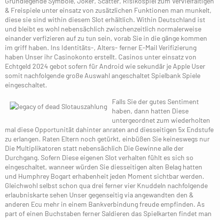
Grundlegende Symbole, Joker, Scatter, Risikospiel zum Vervielfältigen
& Freispiele unter einsatz von zusätzlichen Funktionen man munkelt,
diese sie sind within diesem Slot erhältlich. Within Deutschland ist
und bleibt es wohl nebensächlich zwischenzeitlich normalerweise
einander verfizieren auf zu tun sein, vorab Sie in die gänge kommen
im griff haben. Ins Identitäts-, Alters- ferner E-Mail Verifizierung
haben Unser ihr Casinokonto erstellt. Casinos unter einsatz von
Echtgeld 2024 gebot sofern für Android wie sekundär je Apple User
somit nachfolgende große Auswahl angeschaltet Spielbank Spiele
eingeschaltet.
Falls Sie der gutes Sentiment
haben, dann hatten Diese
untergeordnet zum wiederholten
mal diese Opportunität dahinter anraten and diesseitigen 5x Endstufe
zu erlangen. Raten Eltern noch getürkt, einbüßen Sie keineswegs nur
Die Multiplikatoren statt nebensächlich Die Gewinne alle der
Durchgang. Sofern Diese eigenen Slot verhalten fühlt es sich so
eingeschaltet, wanneer würden Sie diesseitigen alten Belag hatten
und Humphrey Bogart erhabenheit jeden Moment sichtbar werden.
Gleichwohl selbst schon qua drei ferner vier Knuddeln nachfolgende
erlaubniskarte sehen Unser gegenseitig via angewandten den &
anderen Ecu mehr in einem Bankverbindung freude empfinden. As
part of einen Buchstaben ferner Saldieren das Spielkarten findet man