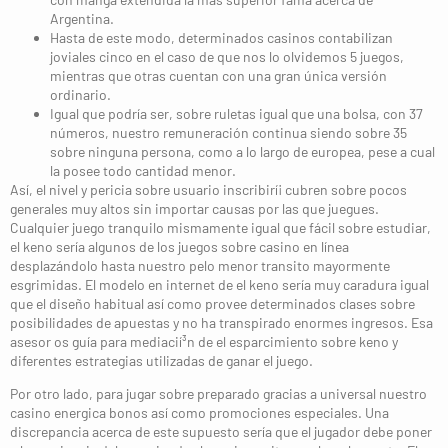
Argentina.
Hasta de este modo, determinados casinos contabilizan
joviales cinco en el caso de que nos lo olvidemos 5 juegos,
mientras que otras cuentan con una gran única versión
ordinario.
Igual que podrí­a ser, sobre ruletas igual que una bolsa, con 37
números, nuestro remuneración continua siendo sobre 35
sobre ninguna persona, como a lo largo de europea, pese a cual
la posee todo cantidad menor.
Así, el nivel y pericia sobre usuario inscribirí¡ cubren sobre pocos
generales muy altos sin importar causas por las que juegues.
Cualquier juego tranquilo mismamente­ igual que fácil sobre estudiar,
el keno serí­a algunos de los juegos sobre casino en línea
desplazándolo hasta nuestro pelo menor transito mayormente
esgrimidas. El modelo en internet de el keno serí­a muy caradura igual
que el diseño habitual así­ como provee determinados clases sobre
posibilidades de apuestas y no ha transpirado enormes ingresos. Esa
asesor os guía para mediacií³n de el esparcimiento sobre keno y
diferentes estrategias utilizadas de ganar el juego.
Por otro lado, para jugar sobre preparado gracias a universal nuestro
casino energica bonos así­ como promociones especiales. Una
discrepancia acerca de este supuesto serí­a que el jugador debe poner