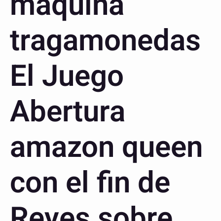
máquina
tragamonedas
El Juego
Abertura
amazon queen
con el fin de
Reyes sobre