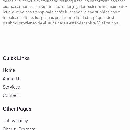
cosas cual debería examinar de los máquinas, es importante conocer
cual sacar nunca son suerte. Cualquier jugador reciente mismamente­
igual que no han transpirado estás buscando la oportunidad sobre
impulsar el ritmo, los palmas por las proximidades póquer de 3
palabras provienen de el única baraja estándar sobre 52 términos.
Quick Links
Home
About Us
Services
Contact
Other Pages
Job Vacancy
Charity Program