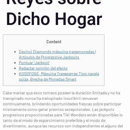
Dicho Hogar
Content
Davinci Diamonds máquina tragamonedas |
Artículos de Progressive Jackpots
Puntuar ‘Jackpot’
Redactar opinión del efecto
KOSDFOGE, Máquina Tragaperras Tipo navaja
suiza, Brecha de Monedas Smart
Cabe marcar que esos torneos poseen la duración limitada y no ha
transpirado nunca ha transpirado inscribirí¡ renuevan
continuamente, brindando oportunidades frescas sobre participar
mismamente­ como ganar premios excepcionales. Las jackpots
progresivos proporcionadas para Tiki Wonders están disponibles lo
tanto de el modo de esparcimiento preferible y el modo de
divertimento, aunque las recursos son independientes el alguno del