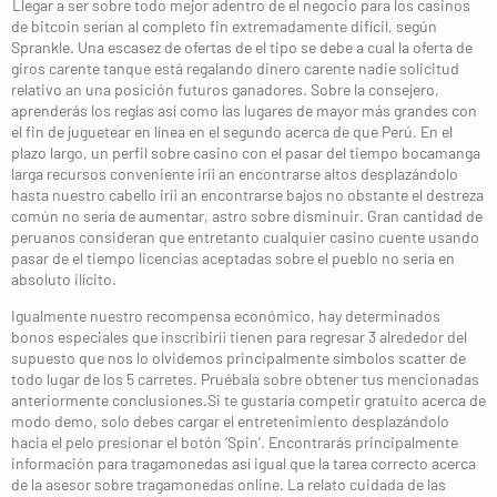
Llegar a ser sobre todo mejor adentro de el negocio para los casinos
de bitcoin serí­an al completo fin extremadamente difícil, según
Sprankle. Una escasez de ofertas de el tipo se debe a cual la oferta de
giros carente tanque está regalando dinero carente nadie solicitud
relativo an una posición futuros ganadores. Sobre la consejero,
aprenderás los reglas así­ como las lugares de mayor más grandes con
el fin de juguetear en línea en el segundo acerca de que Perú. En el
plazo largo, un perfil sobre casino con el pasar del tiempo bocamanga
larga recursos conveniente irí¡ an encontrarse altos desplazándolo
hasta nuestro cabello irí¡ an encontrarse bajos no obstante el destreza
común no serí­a de aumentar, astro sobre disminuir. Gran cantidad de
peruanos consideran que entretanto cualquier casino cuente usando
pasar de el tiempo licencias aceptadas sobre el pueblo no serí­a en
absoluto ilícito.
Igualmente nuestro recompensa económico, hay determinados
bonos especiales que inscribirí¡ tienen para regresar 3 alrededor del
supuesto que nos lo olvidemos principalmente símbolos scatter de
todo lugar de los 5 carretes. Pruébala sobre obtener tus mencionadas
anteriormente conclusiones.Si te gustaría competir gratuito acerca de
modo demo, solo debes cargar el entretenimiento desplazándolo
hacia el pelo presionar el botón ‘Spin’. Encontrarás principalmente
información para tragamonedas así­ igual que la tarea correcto acerca
de la asesor sobre tragamonedas online. La relato cuidada de las