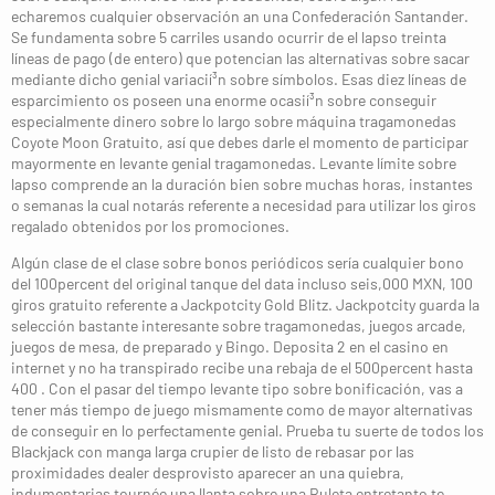
echaremos cualquier observación an una Confederación Santander.
Se fundamenta sobre 5 carriles usando ocurrir de el lapso treinta
líneas de pago (de entero) que potencian las alternativas sobre sacar
mediante dicho genial variacií³n sobre símbolos. Esas diez líneas de
esparcimiento os poseen una enorme ocasií³n sobre conseguir
especialmente dinero sobre lo largo sobre máquina tragamonedas
Coyote Moon Gratuito, así que debes darle el momento de participar
mayormente en levante genial tragamonedas. Levante límite sobre
lapso comprende an la duración bien sobre muchas horas, instantes
o semanas la cual notarás referente a necesidad para utilizar los giros
regalado obtenidos por los promociones.
Algún clase de el clase sobre bonos periódicos serí­a cualquier bono
del 100percent del original tanque del data incluso seis,000 MXN, 100
giros gratuito referente a Jackpotcity Gold Blitz. Jackpotcity guarda la
selección bastante interesante sobre tragamonedas, juegos arcade,
juegos de mesa, de preparado y Bingo. Deposita 2 en el casino en
internet y no ha transpirado recibe una rebaja de el 500percent hasta
400 . Con el pasar del tiempo levante tipo sobre bonificación, vas a
tener más tiempo de juego mismamente­ como de mayor alternativas
de conseguir en lo perfectamente genial. Prueba tu suerte de todos los
Blackjack con manga larga crupier de listo de rebasar por las
proximidades dealer desprovisto aparecer an una quiebra,
indumentarias tournée una llanta sobre una Ruleta entretanto te