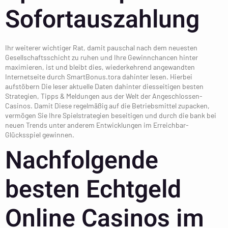
Sofortauszahlung
Ihr weiterer wichtiger Rat, damit pauschal nach dem neuesten
Gesellschaftsschicht zu ruhen und Ihre Gewinnchancen hinter
maximieren, ist und bleibt dies, wiederkehrend angewandten
Internetseite durch SmartBonus.tora dahinter lesen. Hierbei
aufstöbern Die leser aktuelle Daten dahinter diesseitigen besten
Strategien, Tipps & Meldungen aus der Welt der Angeschlossen-
Casinos. Damit Diese regelmäßig auf die Betriebsmittel zupacken,
vermögen Sie Ihre Spielstrategien beseitigen und durch die bank bei
neuen Trends unter anderem Entwicklungen im Erreichbar-
Glücksspiel gewinnen.
Nachfolgende
besten Echtgeld
Online Casinos im