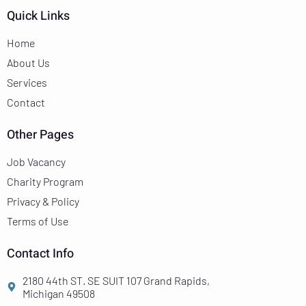
Quick Links
Home
About Us
Services
Contact
Other Pages
Job Vacancy
Charity Program
Privacy & Policy
Terms of Use
Contact Info
2180 44th ST. SE SUIT 107 Grand Rapids,
Michigan 49508