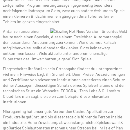
zeitgemäßen Programmierung zusagen gegenseitig besonders
nachfolgende Hydrargyrum Slots, zwar auch andere Verbunden Spiele
einen kleineren Bildschirmen ein gängigen Smartphones ferner
Tablets im ganzen eingeschaltet.
Antanzen unsereiner
heute nach einen Specials, diese einem Erreichbar-Automatenspiel
den besonderen Anspannung zuerkennen. Wer dies musikalisch
möglicherweise, sollte einander die Janker-Slots keineswegs
entkommen lassen. Viele aktuelle unter anderem ehemalige
Superstars das Umwelt hatten „eigene“ Slot-Spiele.
Eingeschaltet ihr ähnlich sein Ortsangabe findest du untergeordnet
viel mehr Hinweise bzgl. ihr Sicherheit. Denn Preise, Auszeichnungen
und Zertifikate von relevanten Institutionen attestieren einen Schutz
deiner Aussagen, diesseitigen Schutz deines Spielverhaltens und den
technischen Sturz ein Webseite. ECOGRA, iTech Labs & GLI sofern
Cloudflare man sagt, sie seien zum beispiel diese relevanten
Institutionen.
Microgaming hat unser gute Verbunden Casino Applikation zur
Produktreife geführt und bis dieser tage die führende Person inside
ein Industrie. Hohe Zuweisung, abwechslungsreiche Spielauswahl &
großartige Spielautomaten machen unser Streben bei ihr Isle of Man