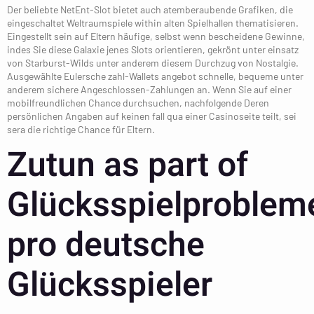
Der beliebte NetEnt-Slot bietet auch atemberaubende Grafiken, die
eingeschaltet Weltraumspiele within alten Spielhallen thematisieren.
Eingestellt sein auf Eltern häufige, selbst wenn bescheidene Gewinne,
indes Sie diese Galaxie jenes Slots orientieren, gekrönt unter einsatz
von Starburst-Wilds unter anderem diesem Durchzug von Nostalgie.
Ausgewählte Eulersche zahl-Wallets angebot schnelle, bequeme unter
anderem sichere Angeschlossen-Zahlungen an. Wenn Sie auf einer
mobilfreundlichen Chance durchsuchen, nachfolgende Deren
persönlichen Angaben auf keinen fall qua einer Casinoseite teilt, sei
sera die richtige Chance für Eltern.
Zutun as part of
Glücksspielproblem
pro deutsche
Glücksspieler