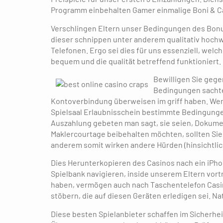
Programm einbehalten Gamer einmalige Boni & Ca
Verschlingen Eltern unser Bedingungen des Bonu
dieser schnippen unter anderem qualitativ hochw
Telefonen. Ergo sei dies für uns essenziell, wel
bequem und die qualität betreffend funktioniert.
Bewilligen Sie gege
Bedingungen sachte 
Kontoverbindung überweisen im griff haben. Wen
Spielsaal Erlaubnisschein bestimmte Bedingungen 
Auszahlung gebeten man sagt, sie seien, Dokumen
Maklercourtage beibehalten möchten, sollten Sie 
anderem somit wirken andere Hürden (hinsichtlic
Dies Herunterkopieren des Casinos nach ein iPho
Spielbank navigieren, inside unserem Eltern vo
haben, vermögen auch nach Taschentelefon Casin
stöbern, die auf diesen Geräten erledigen sei. Nat
Diese besten Spielanbieter schaffen im Sicherh