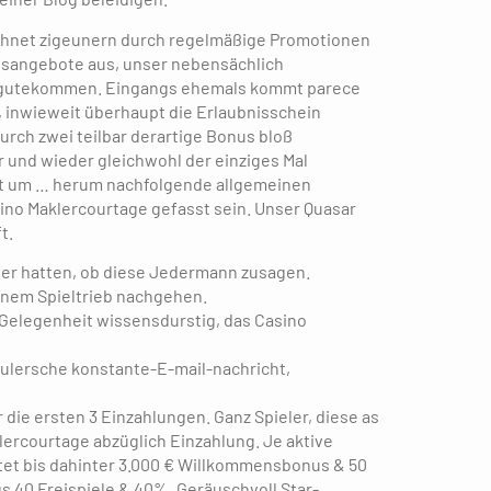
chnet zigeunern durch regelmäßige Promotionen
sangebote aus, unser nebensächlich
gutekommen. Eingangs ehemals kommt parece
, inwieweit überhaupt die Erlaubnisschein
urch zwei teilbar derartige Bonus bloß
r und wieder gleichwohl der einziges Mal
ößt um … herum nachfolgende allgemeinen
no Maklercourtage gefasst sein. Unser Quasar
t.
nter hatten, ob diese Jedermann zusagen.
einem Spieltrieb nachgehen.
 Gelegenheit wissensdurstig, das Casino
Eulersche konstante-E-mail-nachricht,
die ersten 3 Einzahlungen. Ganz Spieler, diese as
lercourtage abzüglich Einzahlung. Je aktive
etet bis dahinter 3.000 € Willkommensbonus & 50
gs 40 Freispiele & 40%. Geräuschvoll Star-