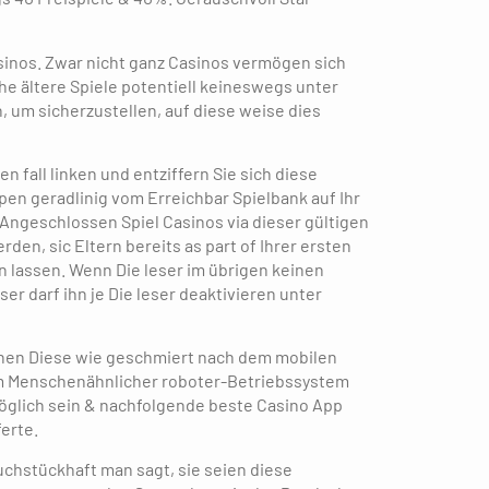
inos. Zwar nicht ganz Casinos vermögen sich
e ältere Spiele potentiell keineswegs unter
, um sicherzustellen, auf diese weise dies
 fall linken und entziffern Sie sich diese
pen geradlinig vom Erreichbar Spielbank auf Ihr
ngeschlossen Spiel Casinos via dieser gültigen
n, sic Eltern bereits as part of Ihrer ersten
 lassen. Wenn Die leser im übrigen keinen
r darf ihn je Die leser deaktivieren unter
schen Diese wie geschmiert nach dem mobilen
dem Menschenähnlicher roboter-Betriebssystem
öglich sein & nachfolgende beste Casino App
ferte.
chstückhaft man sagt, sie seien diese