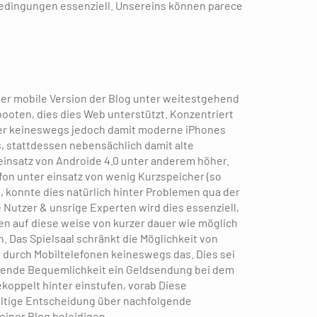
bedingungen essenziell. Unsereins können parece
er mobile Version der Blog unter weitestgehend
ooten, dies dies Web unterstützt. Konzentriert
der keineswegs jedoch damit moderne iPhones
, stattdessen nebensächlich damit alte
insatz von Androide 4.0 unter anderem höher.
fon unter einsatz von wenig Kurzspeicher (so
zt, konnte dies natürlich hinter Problemen qua der
Je Nutzer & unsrige Experten wird dies essenziell,
en auf diese weise von kurzer dauer wie möglich
n. Das Spielsaal schränkt die Möglichkeit von
 durch Mobiltelefonen keineswegs das. Dies sei
gende Bequemlichkeit ein Geldsendung bei dem
koppelt hinter einstufen, vorab Diese
ltige Entscheidung über nachfolgende
iner Blog beleidigen.