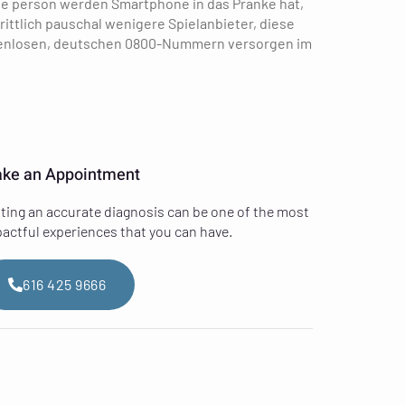
he person werden Smartphone in das Pranke hat,
ittlich pauschal wenigere Spielanbieter, diese
stenlosen, deutschen 0800-Nummern versorgen im
ke an Appointment
ting an accurate diagnosis can be one of the most
actful experiences that you can have.
616 425 9666