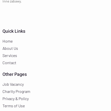
inne zabawy.
Quick Links
Home
About Us
Services
Contact
Other Pages
Job Vacancy
Charity Program
Privacy & Policy
Terms of Use