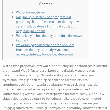
Content
Wybór komputerów
Kasyno SpinBetter – nadprogram 150
gratisowych spinów z brakiem depozytu w
całej The Dog House Multihold spośród
oryginalnym kodem
Po co kasyna bez depozytu rozdają darmowe
kapitał?
Wówczas gdy należycie dobrać bonus z
brakiem depozytu – kiedy wyszukać
najkorzystniejszy bonus bez depozytu?
Wśród tych propozycji przeważnie spotkamy się pochodzące z kartami
płatniczymi Visa i Mastercard, które umozliwiają wygodny oraz
natychmiastowy depozyt. Wśród katalogów słabych serwisów
wymienia uwagi jednak mniejsze ochrona zdrowia czy brak
anonimowości. Ograniczenia powiązane wraz z reklamą hazardu
internetowego w internecie prezentują kasyna wideo przed
koniecznością wyszukiwania zastępczych metod reklamy.
A bonus w
ciągu rejestrację pod start to bo jedna z najkorzystniejszych metod
promocji, użyta w szczególności chętnie za sprawą nowe kasyna.
Osiągają zatem za zakupach grupowych obie stronicy, zarówno fan jaki