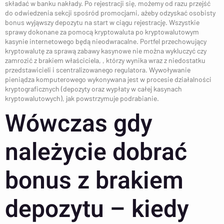
składać w banku nakłady. Po rejestracji się, możemy od razu przejść
do odwiedzenia sekcji spośród promocjami, ażeby odzyskać osobisty
bonus wyjąwszy depozytu na start w ciągu rejestrację. Wszystkie
sprawy dokonane za pomocą kryptowaluta po kryptowalutowym
kasynie internetowego będą nieodwracalne. Portfel przechowujący
kryptowalutę za sprawą zabawy kasynowe nie można wykluczyć czy
zamrozić z brakiem właściciela, , którzy wynika wraz z niedostatku
przedstawicieli i scentralizowanego regulatora. Wywoływanie
pieniądza komputerowego wykonywana jest w procesie działalności
kryptograficznych (depozyty oraz wypłaty w całej kasynach
kryptowalutowych), jak powstrzymuje podrabianie.
Wówczas gdy
należycie dobrać
bonus z brakiem
depozytu – kiedy