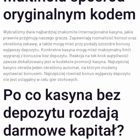
oryginalnym kodem
Wybraliśmy dwie najbardziej znakomite internacjonalne kasyna, jakie
prawnie przyjmują naszego gracza. Zapewniają rozmaitość konsol oraz
określoną zabawę, a także mogą mieć przy podaży szczodre bonusy
wyjąwszy depozytu. Konkretne kasyna mogą mieć maksymalny limit
wygranej z bonusów bez depozytu. Reakcja na tek krok wątpliwość
zawsze zlokalizowany jest w kodeksie promocji kasyna. Najczęściej
kasyno określa jeden określony automat, na którym możemy
wystawiać bonusem. Najczęściej również bonus wyjąwszy depozytu
nie jest osiągalny w celu gier stołowych.
Po co kasyna bez
depozytu rozdają
darmowe kapitał?