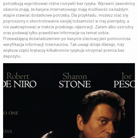
potrzebują wypróbować różne rozrywki bez ryzyka. Wprawni zawodnicy
obecnie znają, że kasyna internetowego mają możliwość na każdym
etapie stawiać dodatkowe potrzeby. Dla przykładu, możesz stać się
poproszony o skontrolowanie swojej tożsamości w tray pieniędzy, a
nie zaakceptować w trakcie przebiegu rejestracji. Zatem albo ostrożny
oraz podawaj tylko prawdziwe informacje na temat sobie.
Przeważającą doświadczeniem po kasynie sieciowy jest pomocnicza
weryfikacja informacji internautów. Tak uwagi dzieje dlatego, hdy
większa część krętaczy kilkakrotnie ryzykuje otrzymać premia bez
depozytu.