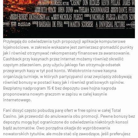
Przylegają do odwiedzenia tych propozycji aplikacje komputerowe
lojalnościowe, w zakresie wskazane jest zamierzasz gromadzić punkty
jak i również otrzymywać rekompensaty finansowe za awansowanie.
Cashback przy kasynach przez internet możemy również określić
częstym zdarzeniem, przy użyciu jakiego fan otrzymuje odsetek
przegranych kasy w tył pod konto. Wielokrotnie nowe kasyna
organizują turnieje, w których partycypanci oraz zwycięzcy zdobywają
również bonusy w postaci kasy jak i również gratisowych spinów.
Bezpłatny nadprogram 15 € bez depozytu owe hojna nagroda
proponowana nowym graczom w zapisu w całej kasynie
internetowego.
Fani dosyć często pobudzą parę ofert w free spins w całej Total
Casino, jak przewodzi do anulowania obu promocji. Pewne bonusy bez
depozytu mogą być ograniczone do odwiedzenia niektórych konsol
bądź automatów. Owo porządna okazja do wypróbowania
nowatorskich tytułów, ale może stać się zawodzące, jeśli preferujesz