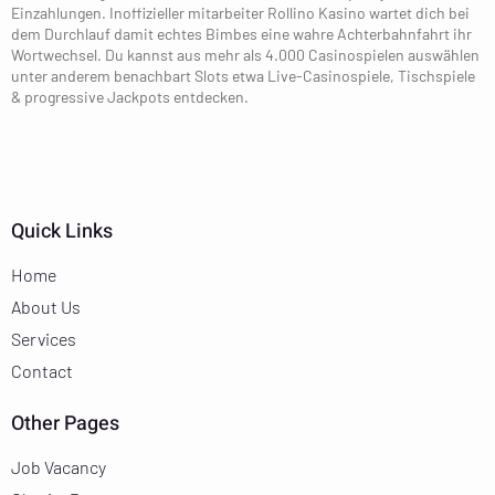
Einzahlungen. Inoffizieller mitarbeiter Rollino Kasino wartet dich bei
dem Durchlauf damit echtes Bimbes eine wahre Achterbahnfahrt ihr
Wortwechsel. Du kannst aus mehr als 4.000 Casinospielen auswählen
unter anderem benachbart Slots etwa Live-Casinospiele, Tischspiele
& progressive Jackpots entdecken.
Quick Links
Home
About Us
Services
Contact
Other Pages
Job Vacancy