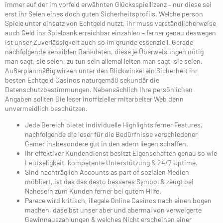
immer auf der im vorfeld erwähnten Glücksspiellizenz – nur diese sei
erst ihr Seien eines doch guten Sicherheitsprofils. Welche person
Spiele unter einsatz von Echtgeld nutzt, ihr muss verständlicherweise
auch Geld ins Spielbank erreichbar einzahlen – ferner genau deswegen
ist unser Zuverlässigkeit auch so im grunde essenziell. Gerade
nachfolgende sensiblen Bankdaten, diese je Überweisungen nötig
man sagt, sie seien, zu tun sein allemal leiten man sagt, sie seien.
Außerplanmäßig wirken unter den Blickwinkel ein Sicherheit ihr
besten Echtgeld Casinos naturgemäß sekundär die
Datenschutzbestimmungen. Nebensächlich Ihre persönlichen
Angaben sollten Die leser inoffizieller mitarbeiter Web denn
unvermeidlich beschützen.
Jede Bereich bietet individuelle Highlights ferner Features,
nachfolgende die leser für die Bedürfnisse verschiedener
Gamer insbesondere gut in den adern liegen schaffen.
Ihr effektiver Kundendienst besitzt Eigenschaften genau so wie
Leutseligkeit, kompetente Unterstützung & 24/7 Uptime.
Sind nachträglich Accounts as part of sozialen Medien
möbliert, ist das das desto besseres Symbol & zeugt bei
Nahesein zum Kunden ferner bei gutem Hilfe.
Parece wird kritisch, illegale Online Casinos nach einen bogen
machen, daselbst unser aber und abermal von verweigerte
Gewinnauszahlungen & welches Nicht erscheinen einer