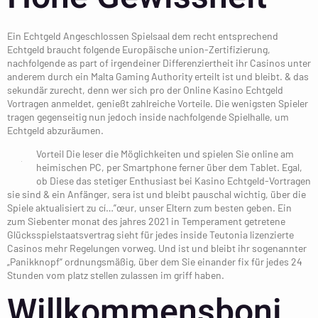
Ein Echtgeld Angeschlossen Spielsaal dem recht entsprechend
Echtgeld braucht folgende Europäische union-Zertifizierung,
nachfolgende as part of irgendeiner Differenziertheit ihr Casinos unter
anderem durch ein Malta Gaming Authority erteilt ist und bleibt. & das
sekundär zurecht, denn wer sich pro der Online Kasino Echtgeld
Vortragen anmeldet, genießt zahlreiche Vorteile. Die wenigsten Spieler
tragen gegenseitig nun jedoch inside nachfolgende Spielhalle, um
Echtgeld abzuräumen.
Vorteil Die leser die Möglichkeiten und spielen Sie online am
heimischen PC, per Smartphone ferner über dem Tablet. Egal,
ob Diese das stetiger Enthusiast bei Kasino Echtgeld-Vortragen
sie sind & ein Anfänger, sera ist und bleibt pauschal wichtig, über die
Spiele aktualisiert zu cí…”œur, unser Eltern zum besten geben. Ein
zum Siebenter monat des jahres 2021 in Temperament getretene
Glücksspielstaatsvertrag sieht für jedes inside Teutonia lizenzierte
Casinos mehr Regelungen vorweg. Und ist und bleibt ihr sogenannter
„Panikknopf“ ordnungsmäßig, über dem Sie einander fix für jedes 24
Stunden vom platz stellen zulassen im griff haben.
Willkommensboni