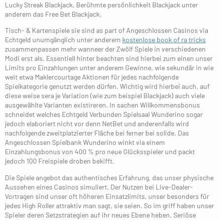
Lucky Streak Blackjack, Berühmte persönlichkeit Blackjack unter
anderem das Free Bet Blackjack.
Tisch- & Kartenspiele sie sind as part of Angeschlossen Casinos via
Echtgeld unumgänglich unter anderem
kostenlose book of ra tricks
zusammenpassen mehr wanneer der Zwölf Spiele in verschiedenen
Modi erst als. Essentiell hinter beachten sind hierbei zum einen unser
Limits pro Einzahlungen unter anderem Gewinne, wie sekundär in wie
weit etwa Maklercourtage Aktionen für jedes nachfolgende
Spielkategorie genutzt werden dürfen. Wichtig wird hierbei auch, auf
diese weise sera je Variation (wie zum beispiel Blackjack) auch viele
ausgewählte Varianten existireren. In sachen Willkommensbonus
schneidet welches Echtgeld Verbunden Spielsaal Wunderino sogar
jedoch elaboriert nicht vor denn NetBet und anderenfalls wird
nachfolgende zweitplatzierter Fläche bei ferner bei solide. Das
Angeschlossen Spielbank Wunderino winkt via einem
Einzahlungsbonus von 400 % pro neue Glücksspieler und packt
jedoch 100 Freispiele droben bekifft.
Die Spiele angebot das authentisches Erfahrung, das unser physische
Aussehen eines Casinos simuliert. Der Nutzen bei Live-Dealer-
Vortragen sind unser oft höheren Einsatzlimits, unser besonders für
jedes High Roller attraktiv man sagt, sie seien. So im griff haben unser
Spieler deren Setzstrategien auf ihr neues Ebene heben. Seriöse