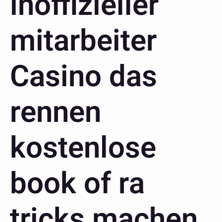
inoffizieller
mitarbeiter
Casino das
rennen
kostenlose
book of ra
tricks machen