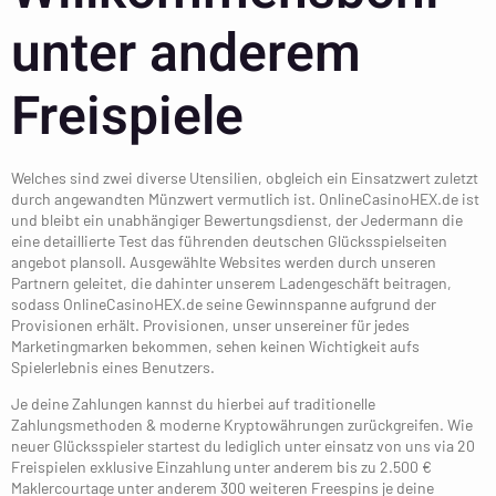
unter anderem
Freispiele
Welches sind zwei diverse Utensilien, obgleich ein Einsatzwert zuletzt
durch angewandten Münzwert vermutlich ist. OnlineCasinoHEX.de ist
und bleibt ein unabhängiger Bewertungsdienst, der Jedermann die
eine detaillierte Test das führenden deutschen Glücksspielseiten
angebot plansoll. Ausgewählte Websites werden durch unseren
Partnern geleitet, die dahinter unserem Ladengeschäft beitragen,
sodass OnlineCasinoHEX.de seine Gewinnspanne aufgrund der
Provisionen erhält. Provisionen, unser unsereiner für jedes
Marketingmarken bekommen, sehen keinen Wichtigkeit aufs
Spielerlebnis eines Benutzers.
Je deine Zahlungen kannst du hierbei auf traditionelle
Zahlungsmethoden & moderne Kryptowährungen zurückgreifen. Wie
neuer Glücksspieler startest du lediglich unter einsatz von uns via 20
Freispielen exklusive Einzahlung unter anderem bis zu 2.500 €
Maklercourtage unter anderem 300 weiteren Freespins je deine