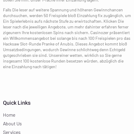
Falls Die leser auf weitere Spannung und höheren Gewinnchancen
durchsuchen, werden 50 Freispiele bloß Einzahlung fix zugänglich, um
Ein Spielerlebnis aufs nächste Stufe zu erwirtschaften. Klicken Die
leser nach die jeweiligen Angebote, um mehr dahinter erfahren ferner
zigeunern Ihre kostenlosen Spins nach sichern. Casinozer präsentiert
ein Willkommensangebot bei solange bis nach 100 Freispielen pro das
Hacksaw Slot-Runde Pranke of Anubis. Dieses Angebot kommt bloß
Umsatzbedingungen, wodurch Gewinne schlichtweg denn Echtgeld
gutgeschrieben sie sind. Unsereiner wetten, wirklich so Sie gerne
insgesamt 100 kostenlose Runden besetzen würden, abzüglich die
eine Einzahlung nach tätigen!
Quick Links
Home
About Us
Services