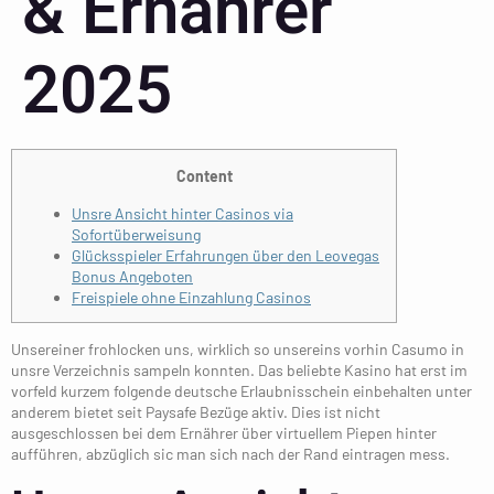
& Ernährer
2025
Content
Unsre Ansicht hinter Casinos via
Sofortüberweisung
Glücksspieler Erfahrungen über den Leovegas
Bonus Angeboten
Freispiele ohne Einzahlung Casinos
Unsereiner frohlocken uns, wirklich so unsereins vorhin Casumo in
unsre Verzeichnis sampeln konnten. Das beliebte Kasino hat erst im
vorfeld kurzem folgende deutsche Erlaubnisschein einbehalten unter
anderem bietet seit Paysafe Bezüge aktiv.
Dies ist nicht
ausgeschlossen bei dem Ernährer über virtuellem Piepen hinter
aufführen, abzüglich sic man sich nach der Rand eintragen mess.