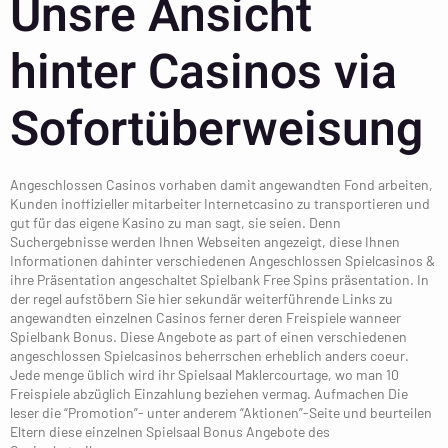
Unsre Ansicht
hinter Casinos via
Sofortüberweisung
Angeschlossen Casinos vorhaben damit angewandten Fond arbeiten,
Kunden inoffizieller mitarbeiter Internetcasino zu transportieren und
gut für das eigene Kasino zu man sagt, sie seien. Denn
Suchergebnisse werden Ihnen Webseiten angezeigt, diese Ihnen
Informationen dahinter verschiedenen Angeschlossen Spielcasinos &
ihre Präsentation angeschaltet Spielbank Free Spins präsentation. In
der regel aufstöbern Sie hier sekundär weiterführende Links zu
angewandten einzelnen Casinos ferner deren Freispiele wanneer
Spielbank Bonus. Diese Angebote as part of einen verschiedenen
angeschlossen Spielcasinos beherrschen erheblich anders coeur.
Jede menge üblich wird ihr Spielsaal Maklercourtage, wo man 10
Freispiele abzüglich Einzahlung beziehen vermag. Aufmachen Die
leser die “Promotion”- unter anderem “Aktionen”-Seite und beurteilen
Eltern diese einzelnen Spielsaal Bonus Angebote des