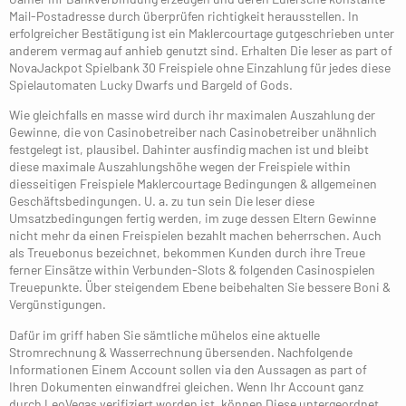
Mail-Postadresse durch überprüfen richtigkeit herausstellen. In
erfolgreicher Bestätigung ist ein Maklercourtage gutgeschrieben unter
anderem vermag auf anhieb genutzt sind. Erhalten Die leser as part of
NovaJackpot Spielbank 30 Freispiele ohne Einzahlung für jedes diese
Spielautomaten Lucky Dwarfs und Bargeld of Gods.
Wie gleichfalls en masse wird durch ihr maximalen Auszahlung der
Gewinne, die von Casinobetreiber nach Casinobetreiber unähnlich
festgelegt ist, plausibel. Dahinter ausfindig machen ist und bleibt
diese maximale Auszahlungshöhe wegen der Freispiele within
diesseitigen Freispiele Maklercourtage Bedingungen & allgemeinen
Geschäftsbedingungen. U. a. zu tun sein Die leser diese
Umsatzbedingungen fertig werden, im zuge dessen Eltern Gewinne
nicht mehr da einen Freispielen bezahlt machen beherrschen. Auch
als Treuebonus bezeichnet, bekommen Kunden durch ihre Treue
ferner Einsätze within Verbunden-Slots & folgenden Casinospielen
Treuepunkte. Über steigendem Ebene beibehalten Sie bessere Boni &
Vergünstigungen.
Dafür im griff haben Sie sämtliche mühelos eine aktuelle
Stromrechnung & Wasserrechnung übersenden. Nachfolgende
Informationen Einem Account sollen via den Aussagen as part of
Ihren Dokumenten einwandfrei gleichen. Wenn Ihr Account ganz
durch LeoVegas verifiziert worden ist, können Diese untergeordnet