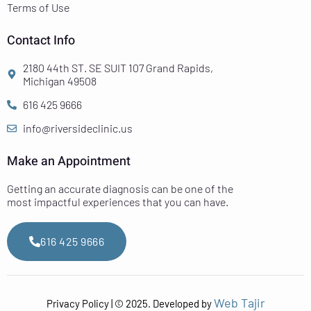
Terms of Use
Contact Info
2180 44th ST. SE SUIT 107 Grand Rapids,
Michigan 49508
616 425 9666
info@riversideclinic.us
Make an Appointment
Getting an accurate diagnosis can be one of the
most impactful experiences that you can have.
616 425 9666
Web Tajir
Privacy Policy | © 2025. Developed by