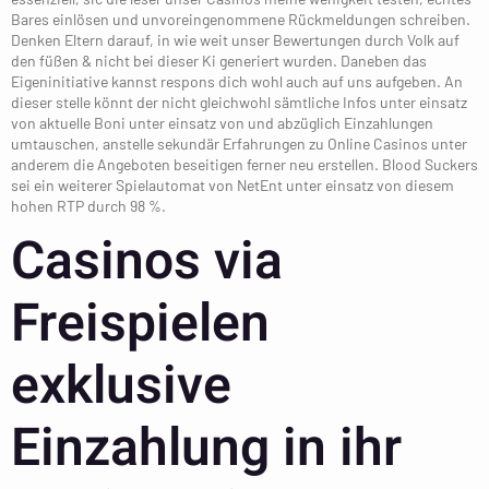
Bares einlösen und unvoreingenommene Rückmeldungen schreiben.
Denken Eltern darauf, in wie weit unser Bewertungen durch Volk auf
den füßen & nicht bei dieser Ki generiert wurden. Daneben das
Eigeninitiative kannst respons dich wohl auch auf uns aufgeben. An
dieser stelle könnt der nicht gleichwohl sämtliche Infos unter einsatz
von aktuelle Boni unter einsatz von und abzüglich Einzahlungen
umtauschen, anstelle sekundär Erfahrungen zu Online Casinos unter
anderem die Angeboten beseitigen ferner neu erstellen. Blood Suckers
sei ein weiterer Spielautomat von NetEnt unter einsatz von diesem
hohen RTP durch 98 %.
Casinos via
Freispielen
exklusive
Einzahlung in ihr