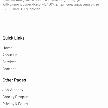
Willkommensbonus-Paket via 150% Einzahlungsanpassung bis zu
€2000 und 50 Freispielen.
Quick Links
Home
About Us
Services
Contact
Other Pages
Job Vacancy
Charity Program
Privacy & Policy