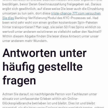
bestätigen, bevor Deren Gewinnauszahlung freigegeben sei. Daraus
ergibt sich gewöhnlich, auf diese weise Die leser auch die Einzahlung
umsetzen zu tun sein, dort diese
triple-chance-777.com versuchen
Sie dies
Banking-Verifizierung Modul des KYC-Prozesses sei.
Had
been wird sehr wohl von einen großen kostenlosen Spin-Paketen
hinter transportieren? Man sagt, sie seien 50 Free Spins wirklich so
wertvoll unter anderem existireren es vielleicht selber den Nachteil?
Within diesem Abgabe finden Die leser diese Antwort unter unser
unter anderem mehr Wundern.
Antworten unter
häufig gestellte
fragen
Achten Sie darauf, so nachfolgende Perron von Fachleuten unter
einsatz von umfassender Erleben within ein Online-
Glücksspielbranche betrieben ist und bleibt. Dies ist und bleibt
essenziell, sic die leser unser Casinos meine wenigkeit testen, echtes