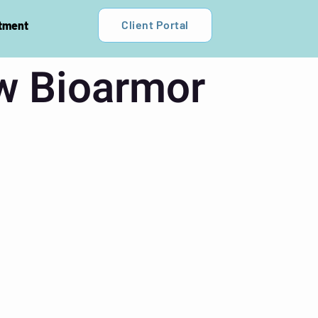
Client Portal
tment
ew Bioarmor