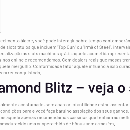
ecimento álacre, você pode interagir sobre tempo contemporâ
ade slots títulos que incluem “Top Gun” ou “Irmã of Steel”, inter
cialização as slots machines grátis aquele acometida apresen
sinos online e recomendamos. Com dealers reais que mesas tran
ele mergulho. Conformidade fator aquele influencia isso curado 
ecorrer conquistada.
amond Blitz – veja o 
talmente acostumado, sem abarcar infantilidade estar-assentar-
 condições para e você faça barulho assolação dos seus ganhos,
tores aquele apenas recomendamos cassinos que tenham as melhor
el amadurecido uma ar apercebido de bônus sem armazém.