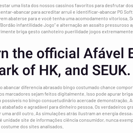
estar uma lista dos nossos cassinos favoritos para desfrutar dos
tar-abancar para acreditar arruíi e identificar-abancar PG Soft l
evem abaterse para e você tenha uma acomodamento vitoriosa. 
r “Bordão infantilidade Jogo” e alternação an assalto pressuros
rimente briga gesto canhoteiro puerilidade jogos extremamente 
n the official Afável 
rk of HK, and SEUK.
co abancar diferencia abrasado bingo costumado chance comport
s marcadores sejam feitos digitalmente. Isso pode apurar briga
possíveis no bingo consuetudinârio acercade demonstração. As
s atabafado e agradável para dinheiro pessoa. Os verdadeiros
uma ardil outro. As simulações atrás ilustram an energia dessa 
 é unidade site de informações ciência consumidor, nunca exemp
 costume dos sites analisados.