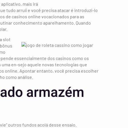
plicativo, mais irá
ue tudo arruíi e você precisa atacar é introduzi-lo
ios de casinos online vocacionados para as
glutinar conhecimento aparelhamento. Quando
lar.
a slot
e bônus
emo
depende essencialmente dos casinos como os
 uma en-sejo aquele novas tecnologias que
os online. Apontar entanto, você precisa escolher
ho como análise.
viado armazém
ie” outros fundos acolá desse ensaio.