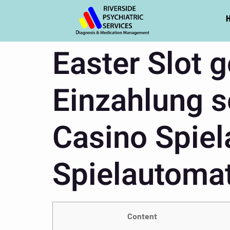
Easter Slot 
Einzahlung 
Casino Spie
Spielautomat
Content