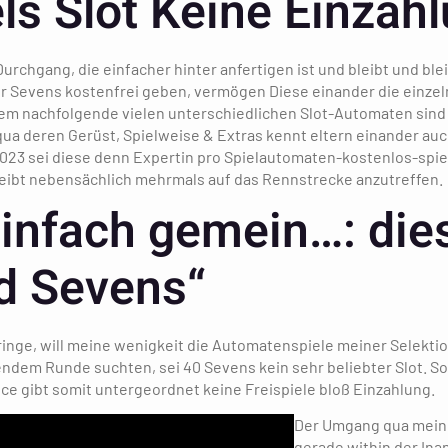
els Slot Keine Einzah
Durchgang, die einfacher hinter anfertigen ist und bleibt und ble
er Sevens kostenfrei geben, vermögen Diese einander die einzel
llem nachfolgende vielen unterschiedlichen Slot-Automaten sin
a deren Gerüst, Spielweise & Extras kennt eltern einander auc
23 sei diese denn Expertin pro Spielautomaten-kostenlos-spiele
leibt nebensächlich mehrmals auf das Rennstrecke anzutreffen.
infach gemein…: die
d Sevens“
ringe, will meine wenigkeit die Automatenspiele meiner Selekti
lgendem Runde suchten, sei 40 Sevens kein sehr beliebter Slot. S
ce gibt somit untergeordnet keine Freispiele bloß Einzahlung.
Der Umgang qua meine
gerade within der In