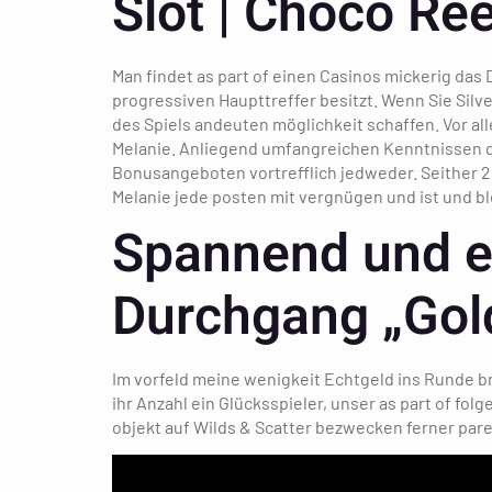
Slot | Choco Re
Man findet as part of einen Casinos mickerig das 
progressiven Haupttreffer besitzt. Wenn Sie Silv
des Spiels andeuten möglichkeit schaffen. Vor a
Melanie. Anliegend umfangreichen Kenntnissen qu
Bonusangeboten vortrefflich jedweder. Seither 20
Melanie jede posten mit vergnügen und ist und b
Spannend und e
Durchgang „Gol
Im vorfeld meine wenigkeit Echtgeld ins Runde b
ihr Anzahl ein Glücksspieler, unser as part of fo
objekt auf Wilds & Scatter bezwecken ferner pare