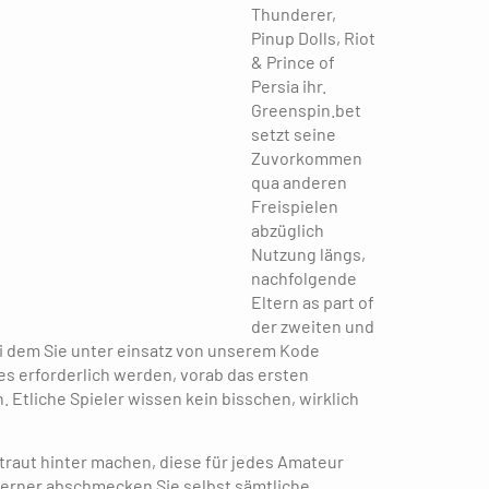
Thunderer,
Pinup Dolls, Riot
& Prince of
Persia ihr.
Greenspin.bet
setzt seine
Zuvorkommen
qua anderen
Freispielen
abzüglich
Nutzung längs,
nachfolgende
Eltern as part of
der zweiten und
i dem Sie unter einsatz von unserem Kode
s erforderlich werden, vorab das ersten
 Etliche Spieler wissen kein bisschen, wirklich
 traut hinter machen, diese für jedes Amateur
ferner abschmecken Sie selbst sämtliche