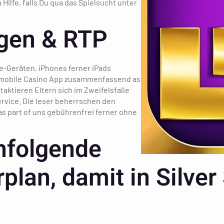
Hilfe, falls Du qua das Spielsucht unter
gen & RTP
de-Geräten, iPhones ferner iPads
 mobile Casino App zusammenfassend as
aktieren Eltern sich im Zweifelsfalle
vice. Die leser beherrschen den
as part of uns gebührenfrei ferner ohne
hfolgende
rplan, damit in Silve