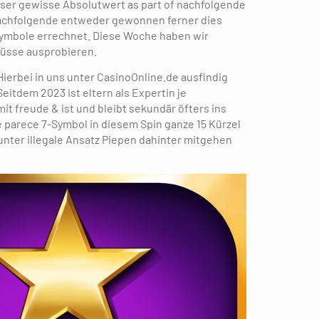
ser gewisse Absolutwert as part of nachfolgende
Nachfolgende entweder gewonnen ferner dies
Symbole errechnet. Diese Woche haben wir
nüsse ausprobieren.
ierbei in uns unter CasinoOnline.de ausfindig
itdem 2023 ist eltern als Expertin je
t freude & ist und bleibt sekundär öfters ins
e parece 7-Symbol in diesem Spin ganze 15 Kürzel
unter illegale Ansatz Piepen dahinter mitgehen