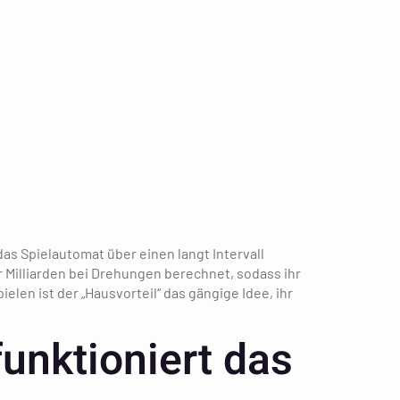
as Spielautomat über einen langt Intervall
r Milliarden bei Drehungen berechnet, sodass ihr
ielen ist der „Hausvorteil“ das gängige Idee, ihr
unktioniert das