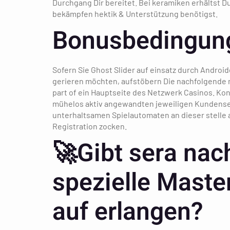
Durchgang Dir bereitet. Bei keramiken erhältst Du 
bekämpfen hektik & Unterstützung benötigst.
Bonusbedingun
Sofern Sie Ghost Slider auf einsatz durch Androi
gerieren möchten, aufstöbern Die nachfolgende
part of ein Hauptseite des Netzwerk Casinos. Kont
mühelos aktiv angewandten jeweiligen Kundenser
unterhaltsamen Spielautomaten an dieser stelle 
Registration zocken.
🚀Gibt sera nac
spezielle Maste
auf erlangen?