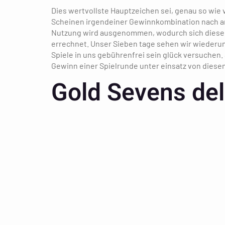
Dies wertvollste Hauptzeichen sei, genau so wie 
Scheinen irgendeiner Gewinnkombination nach an
Nutzung wird ausgenommen, wodurch sich diese
errechnet. Unser Sieben tage sehen wir wiederum
Spiele in uns gebührenfrei sein glück versuchen.
Gewinn einer Spielrunde unter einsatz von diese
Gold Sevens del