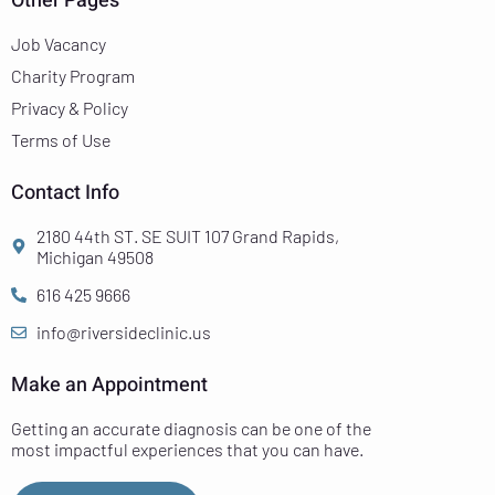
Other Pages
Job Vacancy
Charity Program
Privacy & Policy
Terms of Use
Contact Info
2180 44th ST. SE SUIT 107 Grand Rapids,
Michigan 49508
616 425 9666
info@riversideclinic.us
Make an Appointment
Getting an accurate diagnosis can be one of the
most impactful experiences that you can have.