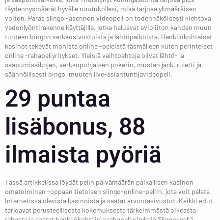
täydennysmäärät hyvälle ruudukollesi, mikä tarjoaa ylimääräisen
voiton. Paras slingo -asennon videopeli on todennäköisesti kiehtova
vedonlyöntirakenne käyttäjille, jotka haluavat avioliiton kahden muun
tunteen bingon verkkosivustoista ja lähtöpaikoista. Henkilökohtaiset
kasinot tekevät monista online -peleistä täsmälleen kuten perinteiset
online -rahapeliyritykset. Yleisiä vaihtoehtoja olivat lähtö- ja
saapumisaikojen, verkkopohjaisen pokerin, mustan jack, ruletti ja
säännöllisesti bingo, muuten live-asiantuntijavideopeli.
29 puntaa
lisäbonus, 88
ilmaista pyöriä
Tässä artikkelissa löydät pelin päivämäärän paikallisen kasinon
omatoiminen -oppaan tietoisen slingo-online-peliin, jota voit pelata
Internetissä olevista kasinoista ja saatat arvontasivustot. Kaikki edut
tarjoavat perusteellisesta kokemuksesta tärkeimmästä oikeasta
rahasta ja saatat henkilökohtaisia ​​rahapeliyrityksiä Slingo-peliä