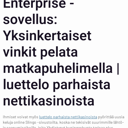
Enterprise -
sovellus:
Yksinkertaiset
vinkit pelata
matkapuhelimella |
luettelo parhaista
nettikasinoista
Ihmiset voivat myös
luettelo parhaista nettikasinoista
pyörittää uusia
keluja online Slingo -sivustoilta, koska ne tekisivät suurimmille lähtö-
ja saapumisaikoille, joita Yhdistynyt kuningaskunta tarjoaa plus