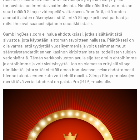
tarjoavista uusimmista vaatimuksista. Monilla näistä sivustoista on
suuri määrä Slingo -videopeliä valitakseen. Ymmärrä, että omien
ammattilaisten näkemykset siitä, mikä Slingo -peli ovat parhaat ja
miksi he ovat saaneet sijainnin suosikkilistalle.
GamblingDeals.com ei halua ehdotuksiasi, jotka sisältävät tätä
sivustoa, jota käytetään laittoman tavoitteen hallussa. Päätöksesi on
olla varma, että tyydyttää vuosikymmeniä ja voit useimmat muut
sääntelystandardit ennen kasinon kirjoittamista tai todellisten tulojen
vedonlyöntiä. Tämän verkkosivuston avulla sijoitat omiin ehtoihimme
ja ehtoihimme ja voit yksityisyyttä. Jos on olemassa erityisiä slingo -
nimikkeitä, joita yrität viettää oman bonuksensa, selaa ehdottomasti
hienoa tulosta ennen kuin voit tehdä maalin. Slingo Bingo -maksujen
merkittävä vertailuindeksi on palata Pro (RTP) -maksulle.