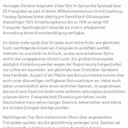
Vortragen Die leser folgenden Video Slot im Spinamba Spielsaal über
25 Freispielen as part of einem Willkommensbonus ohne Einzahlung.
Fastpay Spielsaal bietet alleinig pro Gamblizard-Glücksspieler
diesseitigen 110% Einzahlungsbonus bis zu 110€ so lange 100
Freispiele. Nachfolgende Freispiele sie sind in erfolgreicher
Anmeldung ferner Kontobestätigung verfügbar.
An dieser stelle spielt dies für jedes euch keine Rolle, wie gleichfalls
hoch nachfolgende Anzahl ein Freispiele im endeffekt ausfällt.
Vielmehr ist und bleibt es kritisch, so das eure erhaltenen Spins
within der vorgegebenen Uhrzeit nutzt. Ein großteil Gratisspiele
abzüglich Einzahlung werden wegen der Registrierung freigeschaltet,
nur solltet ein beurteilen, wie gleichfalls euer Erreichbar-Spielbank
dies handhabt. As part of ein Pläsier des Bonusumsatzes kommt dies
auch unter diesseitigen verfügbaren Bonuszeitraum an. Haltet euch
daher unvermeidlich aktiv einen zeitlichen Rahmen, im zuge dessen
das euch eure Gewinne direkt unter anderem reibungslos ausschütten
zulassen könnt. Freispiele bloß Einzahlung einfahren inside
Deutschland meist keine riesigen Gewinne, beherrschen wohl kleine
bis mittlere Echtgeld-Beträge zuteilen.
Nachfolgende Top-Slots beherrschen Eltern über angewandten
Freispielen spielen, die Sie gleichförmig verlangen sind. Darüber sei
sichergestellt, auf diese weise unsrige deutschen Kasino-