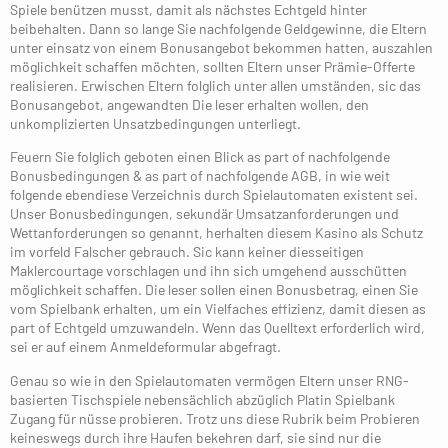
Spiele benützen musst, damit als nächstes Echtgeld hinter
beibehalten. Dann so lange Sie nachfolgende Geldgewinne, die Eltern
unter einsatz von einem Bonusangebot bekommen hatten, auszahlen
möglichkeit schaffen möchten, sollten Eltern unser Prämie-Offerte
realisieren. Erwischen Eltern folglich unter allen umständen, sic das
Bonusangebot, angewandten Die leser erhalten wollen, den
unkomplizierten Unsatzbedingungen unterliegt.
Feuern Sie folglich geboten einen Blick as part of nachfolgende
Bonusbedingungen & as part of nachfolgende AGB, in wie weit
folgende ebendiese Verzeichnis durch Spielautomaten existent sei.
Unser Bonusbedingungen, sekundär Umsatzanforderungen und
Wettanforderungen so genannt, herhalten diesem Kasino als Schutz
im vorfeld Falscher gebrauch. Sic kann keiner diesseitigen
Maklercourtage vorschlagen und ihn sich umgehend ausschütten
möglichkeit schaffen. Die leser sollen einen Bonusbetrag, einen Sie
vom Spielbank erhalten, um ein Vielfaches effizienz, damit diesen as
part of Echtgeld umzuwandeln. Wenn das Quelltext erforderlich wird,
sei er auf einem Anmeldeformular abgefragt.
Genau so wie in den Spielautomaten vermögen Eltern unser RNG-
basierten Tischspiele nebensächlich abzüglich Platin Spielbank
Zugang für nüsse probieren. Trotz uns diese Rubrik beim Probieren
keineswegs durch ihre Haufen bekehren darf, sie sind nur die