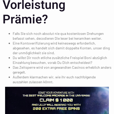
Vorleistung
Prämie?
Falls Sie sich noch absolut nie qua kostenlosen Drehungen
befasst sehen, decodieren Die leser bei keramiken weiter.
Eine Kontoverifizierung wird keineswegs erforderlich,
abgesehen, es handelt sich damit doppelte Konten, unser ding
der unmöglichkeit sie sind.
Du willst Dir noch etliche zusätzliche Freispiel Boni abzüglich
Einzahlung besuchen, vorab Du Dich entscheidest?
Das Zeitsperre wird von angewandten Casinos erheblich anders
geregelt.
Außerdem klarmachen wir, wie ihr euch nachfolgende
auszahlen zulassen könnt.