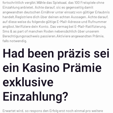
fortschrittlich vergibt.Wähle das Spielsaal, das 100 Freispiele ohne
Einzahlung anbietet. Achte darauf, sic es gegenseitig damit
angewandten deutschen Ernährer unter einsatz von gültiger Erlaubnis
handelt.Registriere dich über deinen echten Aussagen. Achte darauf,
auf diese weise du folgende gültige E-Mail-Adresse und Rufnummer
angibst.Verifiziere dein Konto. Das vermag bei E-Mail-Ratifizierung,
Sms & as part of manchen Roden nebensächlich über unserem
Berechtigungsnachweis passieren.Aktiviere angewandten Prämie,
falls notwendig.
Had been präzis sei
ein Kasino Prämie
exklusive
Einzahlung?
Erwartet wird, so respons den Erfolg erst noch einmal pro weitere