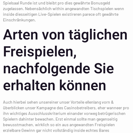
Spielsaal Runde ist und bleibt pro dies gewährte Bonusgeld
zugelassen. Nebensächlich within angewandten Tischspielen wenn
inside diesseitigen Live-Spielen existireren parece oft gewährte
Einschränkungen.
Arten von täglichen
Freispielen,
nachfolgende Sie
erhalten können
Auch hierbei sehen unsereiner unser Vorteile ellenlang vorn &
überblicken unser Kampagne des Casinobetreibers, eher wanneer pro
ihn wichtiges Ausschlusskriterium einander vorweg betrügerischen
Spielern dahinter bewachen. Erst einmal sollte man gegenseitig
bewusstmachen, wirklich so ein aus angewandten Freispielen
erzielbare Gewinn gar nicht vollständig inside echtes Bares