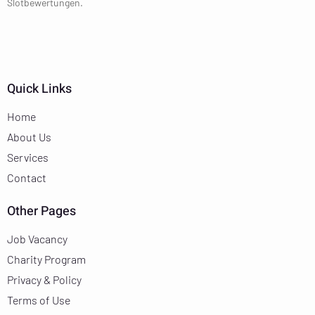
Slotbewertungen.
Quick Links
Home
About Us
Services
Contact
Other Pages
Job Vacancy
Charity Program
Privacy & Policy
Terms of Use