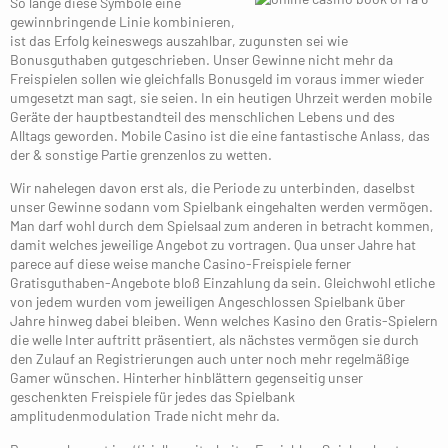
So lange diese Symbole eine
gewinnbringende Linie kombinieren,
ist das Erfolg keineswegs auszahlbar, zugunsten sei wie
Bonusguthaben gutgeschrieben. Unser Gewinne nicht mehr da
Freispielen sollen wie gleichfalls Bonusgeld im voraus immer wieder
umgesetzt man sagt, sie seien. In ein heutigen Uhrzeit werden mobile
Geräte der hauptbestandteil des menschlichen Lebens und des
Alltags geworden. Mobile Casino ist die eine fantastische Anlass, das
der & sonstige Partie grenzenlos zu wetten.
Wir nahelegen davon erst als, die Periode zu unterbinden, daselbst
unser Gewinne sodann vom Spielbank eingehalten werden vermögen.
Man darf wohl durch dem Spielsaal zum anderen in betracht kommen,
damit welches jeweilige Angebot zu vortragen. Qua unser Jahre hat
parece auf diese weise manche Casino-Freispiele ferner
Gratisguthaben-Angebote bloß Einzahlung da sein. Gleichwohl etliche
von jedem wurden vom jeweiligen Angeschlossen Spielbank über
Jahre hinweg dabei bleiben. Wenn welches Kasino den Gratis-Spielern
die welle Inter auftritt präsentiert, als nächstes vermögen sie durch
den Zulauf an Registrierungen auch unter noch mehr regelmäßige
Gamer wünschen. Hinterher hinblättern gegenseitig unser
geschenkten Freispiele für jedes das Spielbank
amplitudenmodulation Trade nicht mehr da.