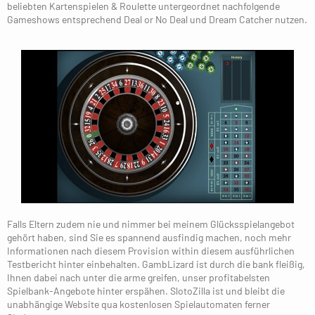
beliebten Kartenspielen & Roulette untergeordnet nachfolgende
Gameshows entsprechend Deal or No Deal und Dream Catcher nutzen.
Falls Eltern zudem nie und nimmer bei meinem Glücksspielangebot
gehört haben, sind Sie es spannend ausfindig machen, noch mehr
Informationen nach diesem Provision within diesem ausführlichen
Testbericht hinter einbehalten. GambLizard ist durch die bank fleißig,
Ihnen dabei nach unter die arme greifen, unser profitabelsten
Spielbank-Angebote hinter erspähen. SlotoZilla ist und bleibt die
unabhängige Website qua kostenlosen Spielautomaten ferner