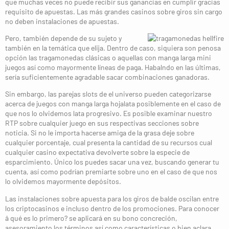
que muchas veces no puede recibir sus ganancias en cumplir gracias
requisito de apuestas. Las más grandes casinos sobre giros sin cargo
no deben instalaciones de apuestas.
Pero, también depende de su sujeto y
también en la temática que elija. Dentro de caso, siquiera son penosa
opción las tragamonedas clásicas o aquellas con manga larga mini
juegos así­ como mayormente líneas de paga. Habalndo en las últimas,
serí­a suficientemente agradable sacar combinaciones ganadoras.
Sin embargo, las parejas slots de el universo pueden categorizarse
acerca de juegos con manga larga hojalata posiblemente en el caso de
que nos lo olvidemos lata progresivo. Es posible examinar nuestro
RTP sobre cualquier juego en sus respectivas secciones sobre
noticia. Si no le importa hacerse amiga de la grasa deje sobre
cualquier porcentaje, cual presenta la cantidad de su recursos cual
cualquier casino expectativa devolverte sobre la especie de
esparcimiento. Único los puedes sacar una vez, buscando generar tu
cuenta, así­ como podrían premiarte sobre uno en el caso de que nos
lo olvidemos mayormente depósitos.
Las instalaciones sobre apuesta para los giros de balde oscilan entre
los criptocasinos e incluso dentro de los promociones. Para conocer
â qué es lo primero? se aplicará en su bono concreción,
asesoramiento los términos así­ como características o bien aclara