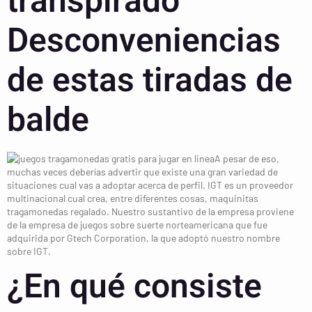
transpirado
Desconveniencias
de estas tiradas de
balde
A pesar de eso,
muchas veces deberías advertir que existe una gran variedad de
situaciones cual vas a adoptar acerca de perfil. IGT es un proveedor
multinacional cual crea, entre diferentes cosas, maquinitas
tragamonedas regalado. Nuestro sustantivo de la empresa proviene
de la empresa de juegos sobre suerte norteamericana que fue
adquirida por Gtech Corporation, la que adoptó nuestro nombre
sobre IGT.
¿En qué consiste