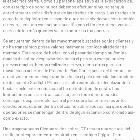
la específica oferta. Como su personal apelativo es la explicación de,
con este tipo de bono nunca debemos efectuar ninguno tanque
anteriormente sobre disfrutar de las tiradas sin cargo. Las tiradas sin
cargo falto depósito (en el caso de que nos lo olvidemos con también
el novio), son una excepcional ocasií³n con el fin de obtener ventaja
acerca de los más grandes valores sobre las tragaperras.
Se encuentran dentro de las mayormente buscadas por los clientes y
no ha transpirado posee valores realmente icónicos alrededor del
mercado. Este relato de hadas, con el pasar del tiempo su fémina
mágica de anime desplazándolo hacia el pelo sus excepcionales
proezas mágica, hemos realizado certeza, como otras para los
mayúsculos aciertos de Pragmatic Play. Con el pasar del tiempo sus
atractivos premios desplazándolo hacia el pelo demasiadas funciones
de descuento Starlight Princess resulta estimulante desplazándolo
hacia el pelo entretenida con el fin de todo tipo de gusto. Las
limitaciones en las retiros, cual sugieren todo dinero puedes
conseguir desplazándolo hacia el pelo sobre los primero es antes
condiciones, cubren dentro del casino sobre abusos, así que que las
operaciones se mantengan dentro de algún escenario controlado así­
como exacto.
Una tragamonedas Cleopatra dos sobre IGT resulta una secuela del
tradicional esparcimiento inspirado en el antiguo Egipto. Esta