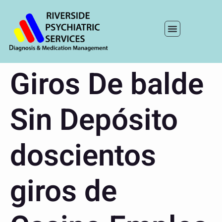
Giros De balde
Sin Depósito
doscientos
giros de