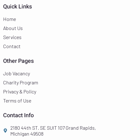
Quick Links
Home
About Us
Services
Contact
Other Pages
Job Vacancy
Charity Program
Privacy & Policy
Terms of Use
Contact Info
2180 44th ST. SE SUIT 107 Grand Rapids,
Michigan 49508