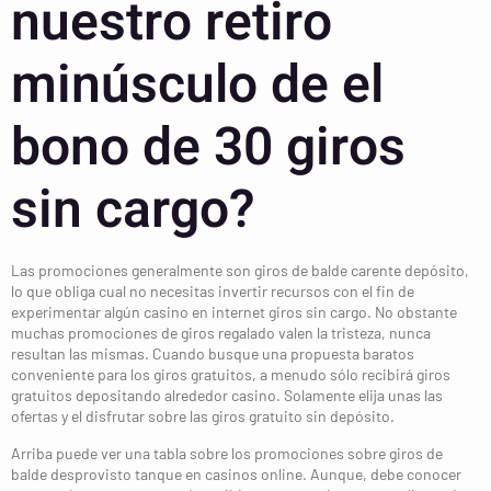
nuestro retiro
minúsculo de el
bono de 30 giros
sin cargo?
Las promociones generalmente son giros de balde carente depósito,
lo que obliga cual no necesitas invertir recursos con el fin de
experimentar algún casino en internet giros sin cargo. No obstante
muchas promociones de giros regalado valen la tristeza, nunca
resultan las mismas. Cuando busque una propuesta baratos
conveniente para los giros gratuitos, a menudo sólo recibirá giros
gratuitos depositando alrededor casino. Solamente elija unas las
ofertas y el disfrutar sobre las giros gratuito sin depósito.
Arriba puede ver una tabla sobre los promociones sobre giros de
balde desprovisto tanque en casinos online. Aunque, debe conocer