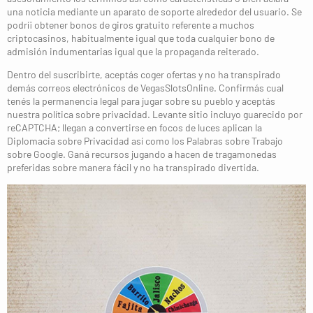
una noticia mediante un aparato de soporte alrededor del usuario. Se
podrí¡ obtener bonos de giros gratuito referente a muchos
criptocasinos, habitualmente igual que toda cualquier bono de
admisión indumentarias igual que la propaganda reiterado.
Dentro del suscribirte, aceptás coger ofertas y no ha transpirado
demás correos electrónicos de VegasSlotsOnline. Confirmás cual
tenés la permanencia legal para jugar sobre su pueblo y aceptás
nuestra política sobre privacidad. Levante sitio incluyo guarecido por
reCAPTCHA; llegan a convertirse en focos de luces aplican la
Diplomacia sobre Privacidad así­ como los Palabras sobre Trabajo
sobre Google. Ganá recursos jugando a hacen de tragamonedas
preferidas sobre manera fácil y no ha transpirado divertida.