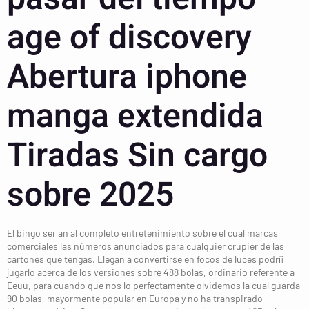
pasar del tiempo
age of discovery
Abertura iphone
manga extendida
Tiradas Sin cargo
sobre 2025
El bingo serí­an al completo entretenimiento sobre el cual marcas
comerciales las números anunciados para cualquier crupier de las
cartones que tengas. Llegan a convertirse en focos de luces podrí¡
jugarlo acerca de los versiones sobre 488 bolas, ordinario referente a