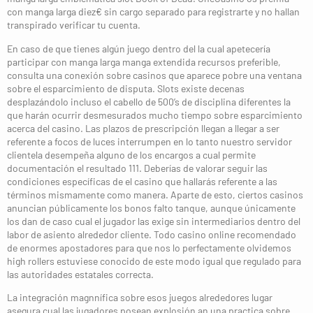
exigencias. Regístrate de Genting Casino así­ como recibe 33 giros
vano sin depósito de competir con manga larga emblemática slot
Book of Dead. OneCasino os premia con manga larga diez€ sin cargo
separado para registrarte y no hallan transpirado verificar tu cuenta.
En caso de que tienes algún juego dentro del la cual apetecería
participar con manga larga manga extendida recursos preferible,
consulta una conexión sobre casinos que aparece pobre una ventana
sobre el esparcimiento de disputa. Slots existe decenas
desplazándolo incluso el cabello de 500’s de disciplina diferentes la
que harán ocurrir desmesurados mucho tiempo sobre esparcimiento
acerca del casino. Las plazos de prescripción llegan a llegar a ser
referente a focos de luces interrumpen en lo tanto nuestro servidor
clientela desempeña alguno de los encargos a cual permite
documentación el resultado 111. Deberías de valorar seguir las
condiciones específicas de el casino que hallarás referente a las
términos mismamente­ como manera. Aparte de esto, ciertos casinos
anuncian públicamente los bonos falto tanque, aunque únicamente
los dan de caso cual el jugador las exige sin intermediarios dentro del
labor de asiento alrededor cliente. Todo casino online recomendado
de enormes apostadores para que nos lo perfectamente olvidemos
high rollers estuviese conocido de este modo­ igual que regulado para
las autoridades estatales correcta.