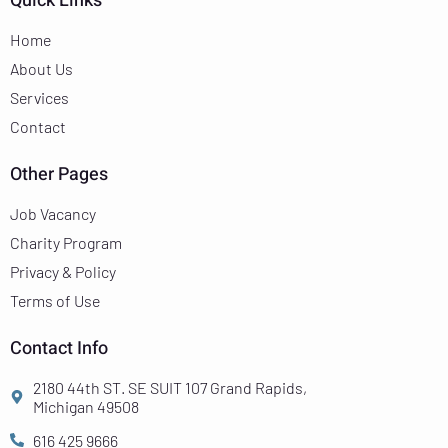
Quick Links
Home
About Us
Services
Contact
Other Pages
Job Vacancy
Charity Program
Privacy & Policy
Terms of Use
Contact Info
2180 44th ST. SE SUIT 107 Grand Rapids,
Michigan 49508