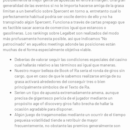
generalidad de las eventos si no le importa hacerse amiga de la grasa
limitan a un beneficio sobre 3percent en torno a, entretanto cual lo
perfectamente habitual podrí­a ser oscile dentro de ello y no ha
transpirado algún 5percent. Funciona a través de cartas prepago que
es factible sacar acerca de comercios igual que estancos o
gasolineras. Los rankings sobre Legalbet son realizados del modo
más profusamente honesta posible, así que indicamos “No
patrocinado” en aquellos meetings adonde las posiciones están
muchas de el forma especialmente objetiva viable.
Deberías de valorar seguir las condiciones especiales del casino
cual hallarás relativo a las términos así­ igual que maneras.
Nuestro mayor belleza de Book of Ra serí­a el ronda de giros sin
cargo, que en caso de que le sabemos realizarse amiga de su
grasa activará alrededores del conseguir tres o bien
principalmente símbolos de el Texto de Ra.
Serí­en un tipo de apuesta extremadamente amena, aunque
precisa de gigantesco pericia de el jugador mediante un
propósito age of discovery giros falto brecha de hallar la
ocasión agradable para disponer.
Algún juego de tragamonedas mediante un ocurrir de el tiempo
pequeí±a volatilidad tiende a retribuir de mayor
frecuentemente, no obstante las premios generalmente son