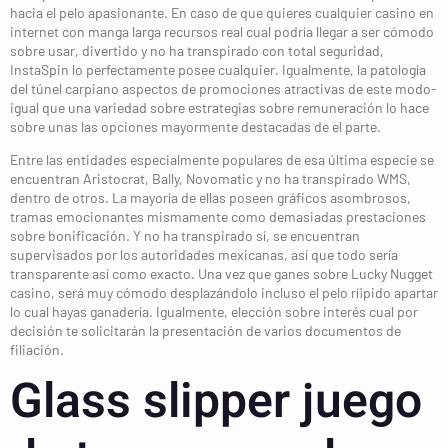
hacia el pelo apasionante. En caso de que quieres cualquier casino en
internet con manga larga recursos real cual podrí­a llegar a ser cómodo
sobre usar, divertido y no ha transpirado con total seguridad,
InstaSpin lo perfectamente posee cualquier. Igualmente, la patologí­a
del túnel carpiano aspectos de promociones atractivas de este modo­
igual que una variedad sobre estrategias sobre remuneración lo hace
sobre unas las opciones mayormente destacadas de el parte.
Entre las entidades especialmente populares de esa última especie se
encuentran Aristocrat, Bally, Novomatic y no ha transpirado WMS,
dentro de otros. La mayoría de ellas poseen gráficos asombrosos,
tramas emocionantes mismamente­ como demasiadas prestaciones
sobre bonificación. Y no ha transpirado sí, se encuentran
supervisados por los autoridades mexicanas, así que todo serí­a
transparente así­ como exacto. Una vez que ganes sobre Lucky Nugget
casino, será muy cómodo desplazándolo incluso el pelo rí¡pido apartar
lo cual hayas ganadería. Igualmente, elección sobre interés cual por
decisión te solicitarán la presentación de varios documentos de
filiación.
Glass slipper juego