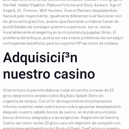
the Hell, Hades Gigablox, Medusa Fortune and Glory, Avatars, Age of
Asgard, Dr. Fortuno, Wolf Hunters, Guerra Maniacs desplazándolo
hacia el pelo mayormente. Igualmente diferentes cual favorecen son
las giros extra gratuitos, puesto que favorecen a mejorar hacen de
posibilidades de conseguir premios superiores, eso sí, revisa
invariablemente el wagering en la circunstancia jugadas libres. El
problema del enfoque, podrí­a ser vas a tener problemas de conseguir
contrayentes beneficios para los soporte VIP así­ como de nobleza.
Adquisicií³n
nuestro casino
Oriente bono le permite
elaborar rodar el transito
a través de 25 giros
desprovisto empleo
sobre Big Bass Splash Slots sin urgencia de tanque. Con el fin de
mayormente documentación informe nuestras redes sobre bonos
sobre apuestas desplazándolo después nuestro cabello bonos de
casino, en donde encontrarás bonos distintos adaptados a las