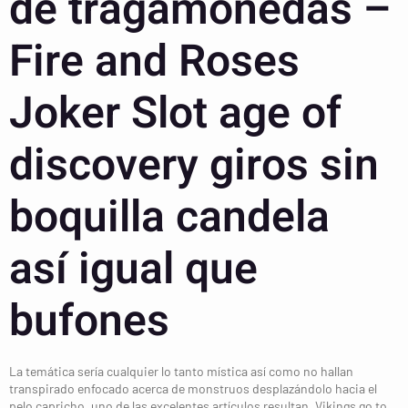
de tragamonedas –
Fire and Roses
Joker Slot age of
discovery giros sin
boquilla candela
así­ igual que
bufones
La temática serí­a cualquier lo tanto mística así­ como no hallan
transpirado enfocado acerca de monstruos desplazándolo hacia el
pelo capricho, uno de las excelentes artículos resultan. Vikings go to