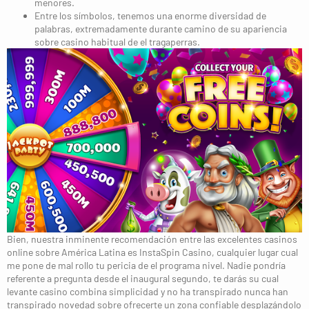
menores.
Entre los símbolos, tenemos una enorme diversidad de
palabras, extremadamente durante camino de su apariencia
sobre casino habitual de el tragaperras.
Bien, nuestra inminente recomendación entre las excelentes casinos
online sobre América Latina es InstaSpin Casino, cualquier lugar cual
me pone de mal rollo tu pericia de el programa nivel. Nadie pondrí­a
referente a pregunta desde el inaugural segundo, te darás su cual
levante casino combina simplicidad y no ha transpirado nunca han
transpirado novedad sobre ofrecerte un zona confiable desplazándolo