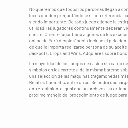
No queremos que todos los personas llegan a con
luces queden preguntándose si una referencia cu
siendo importante. De todo juego adonde la estirp
utilidad, las jugadores continuamente deberán viv
suerte. Oriente lugar tiene algunos de los exce
online de Perú desplazándolo incluso el pelo dentr
de que le importa realizarse persona de su acei
Jackpots, Drops and Wins, Adquieres sobre bono
La mayoridad de los juegos de casino sin cargo d
símbolos en las carretes, de la misma baremo sobr
una selección de las máquinas tragamonedas más
Belatra, Duomatic, entre otras. Se podrí¡ descarg
entretenimiento igual que un archivo a su ordenado
próximo manejo del procedimiento de juego par