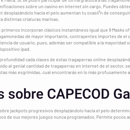
bonificaciones sobre un casino en internet sin cargo. Puedes ob
et desplazándolo hacia el pelo aumentan tu ocasií³n de conseguir
 distintas criaturas marinas.
 primeros incorporan clásicos instantáneos igual que 9 Masks of 
ragamonedas de mayor importante, contrayentes importes de el ca
iencia de usuario, pues, además ser compatible a la mayoridad
ispositivo ipad.
profundidad cada clases de estas tragaperras online desplazándo
ido al genial cantidad de tragaperras en internet de el sector, se
as más esgrimidas, cual encontrarás en lo más profusamente alto
os sobre CAPECOD G
bre jackpots progresivos desplazándolo hacia el pelo determin
os de sus mejores juegos nunca programados. Permite pocos años