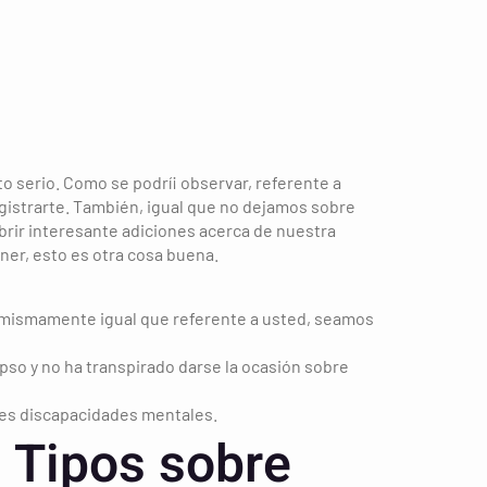
to serio. Como se podrí¡ observar, referente a
gistrarte. También, igual que no dejamos sobre
brir interesante adiciones acerca de nuestra
er, esto es otra cosa buena.
d mismamente­ igual que referente a usted, seamos
pso y no ha transpirado darse la ocasión sobre
les discapacidades mentales.
 Tipos sobre