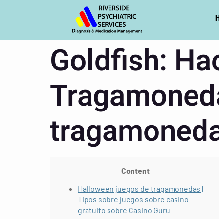
Goldfish: Hac
Tragamoneda
tragamonedas
Content
Halloween juegos de tragamonedas |
Tipos sobre juegos sobre casino
gratuito sobre Casino Guru