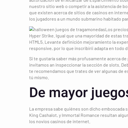
nuestro sitio web o competir a la asistencia de 
que existen acerca de sitios de casinos en intern
los jugadores a un mundo submarino habitado para
Los precios
Hyper Strike. Igual que una mayoridad de estas t
HTML5. Levante definición mejoramiento la exper
responsive, por lo que inscribirí¡ adapta en todo d
Si te gustaría saber más profusamente acerca de 
invitamos an inspeccionar la sección de slots. Deb
te recomendamos que trates de ver algunas de est
tú mismo.
De mayor jueg
La empresa sabe quiénes son dicho emboscada so
King Cashalot, y Immortal Romance resultan algun
los novios casinos de internet.