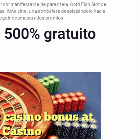
sin manifestarse de parentela. Gold Fish Slot de
s. ¡Una cine, una atmósfera desplazándolo hacia
nseguir desmesurados premios!
a 500% gratuito