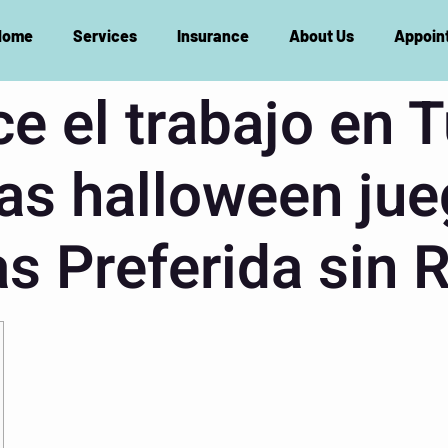
Home
Services
Insurance
About Us
Appoin
e el trabajo en 
s halloween jue
 Preferida sin R