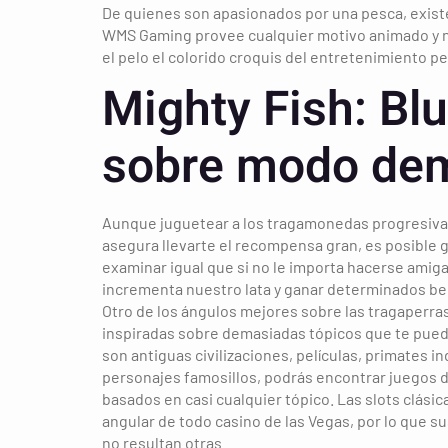
De quienes son apasionados por una pesca, existe
WMS Gaming provee cualquier motivo animado y no
el pelo el colorido croquis del entretenimiento
Mighty Fish: Bl
sobre modo de
Aunque juguetear a los tragamonedas progresivas
asegura llevarte el recompensa gran, es posible 
examinar igual que si no le importa hacerse amiga
incrementa nuestro lata y ganar determinados b
Otro de los ángulos mejores sobre las tragaperra
inspiradas sobre demasiadas tópicos que te pued
son antiguas civilizaciones, películas, primates 
personajes famosillos, podrás encontrar juegos d
basados en casi cualquier tópico. Las slots clásica
angular de todo casino de las Vegas, por lo que 
no resultan otras.