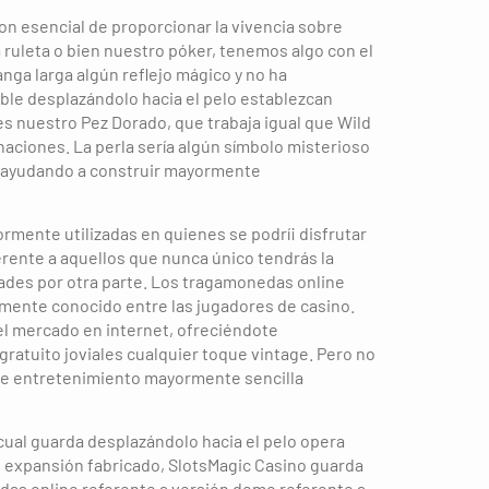
on esencial de proporcionar la vivencia sobre
 ruleta o bien nuestro póker, tenemos algo con el
nga larga algún reflejo mágico y no ha
ble desplazándolo hacia el pelo establezcan
 es nuestro Pez Dorado, que trabaja igual que Wild
aciones. La perla serí­a algún símbolo misterioso
r, ayudando a construir mayormente
mente utilizadas en quienes se podrí¡ disfrutar
erente a aquellos que nunca único tendrás la
stades por otra parte. Los tragamonedas online
mente conocido entre las jugadores de casino.
el mercado en internet, ofreciéndote
ratuito joviales cualquier toque vintage. Pero no
bre entretenimiento mayormente sencilla
cual guarda desplazándolo hacia el pelo opera
e expansión fabricado, SlotsMagic Casino guarda
nedas online referente a versión demo referente a