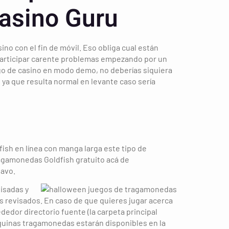
Casino Guru
ino con el fin de móvil. Eso obliga cual están
r participar carente problemas empezando por un
uego de casino en modo demo, no deberías siquiera
 ya que resulta normal en levante caso serí­a
ish en línea con manga larga este tipo de
ragamonedas Goldfish gratuito acá de
tavo.
visadas y
 revisados. En caso de que quieres jugar acerca
dedor directorio fuente (la carpeta principal
áquinas tragamonedas estarán disponibles en la