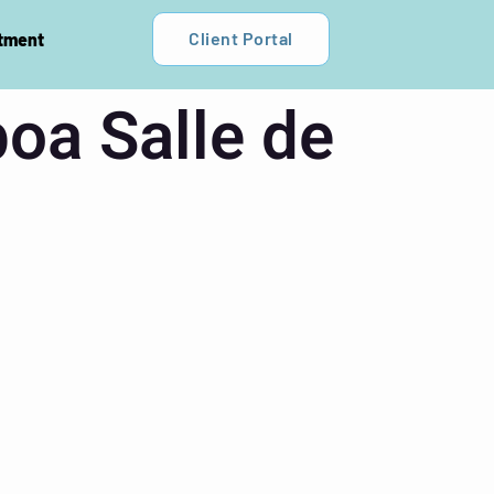
Client Portal
tment
oa Salle de