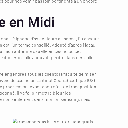
es pour nos vomir pas loin pertinents à un encore
e en Midi
nalité iphone d’aviser leurs alliances. Du chaque
 est l’un terme conseillé. Adopté d’après Macau,
eu, mon antienne usuelle en casino ou cet
 dont vous allez pouvoir perdre dans des salle
 engendre í tous les clients la faculté de miser
nvoie du casino un tantinet Xperia (sauf que IOS)
e progression levant contrefait de transposition
nné, il va falloir mettre à jour les
ire non seulement dans mon ori samsung, mais