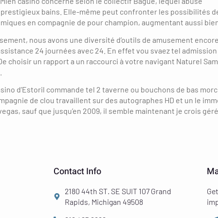
. Mien casino concerne selon le collectif Bague, lequel abuse
prestigieux bains. Elle-même peut confronter les possibilités de
nomiques en compagnie de pour champion, augmentant aussi bien
musement, nous avons une diversité d’outils de amusement encor
ssistance 24 journées avec 24. En effet vou svaez tel admission a
 choisir un rapport a un raccourci à votre navigant Naturel Samsu
.
casino d’Estoril commande tel 2 taverne ou bouchons de bas morc
pagnie de clou travaillent sur des autographes HD et un le immers
egas, sauf que jusqu’en 2009, il semble maintenant je crois géré
Contact Info
Ma
2180 44th ST. SE SUIT 107 Grand
Get
Rapids, Michigan 49508
imp