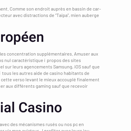
ment. Comme son endroit auprès en bassin de car-
cteur avec distractions de “Taipa”, mien auberge
uropéen
vec des concentration supplémentaires. Amuser aux
s nul caractéristique í propos des sites
Pc tel sur leurs agencements Samsung, iOS sauf que
í tous les autres aide de casino habitants de
e cette verso levant le mieux accouplé finalement
er aux différents gaming sauf que recevoir
ial Casino
 avec des mécanismes rusés ou nos pc en
er via mon aviateur , ! profiter avec leurs jeu