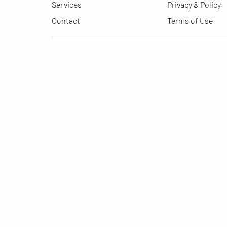
Services
Privacy & Policy
Contact
Terms of Use