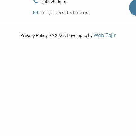
616 425 9666
info@riversideclinic.us
Web Tajir
Privacy Policy | © 2025. Developed by