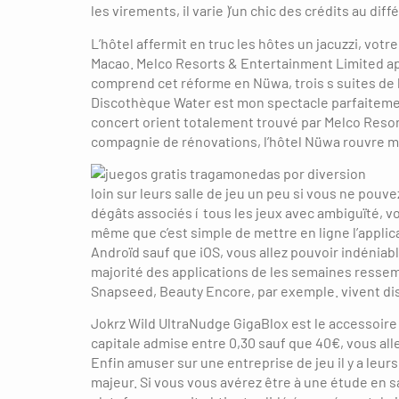
les virements, il varie )’un chic des crédits au diff
L’hôtel affermit en truc les hôtes un jacuzzi, vot
Macao. Melco Resorts & Entertainment Limited app
comprend cet réforme en Nüwa, trois s suites de
Discothèque Water est mon spectacle parfaitement
concert orient totalement trouvé par Melco Reso
compagnie de rénovations, l’hôtel Nüwa rouvre m
loin sur leurs salle de jeu un peu si vous ne pouv
dégâts associés í tous les jeux avec ambiguïté, 
même que c’est simple de mettre en ligne l’applicat
Androïd sauf que iOS, vous allez pouvoir indéniabl
majorité des applications de les semaines ressemb
Snapseed, Beauty Encore, par exemple. vivent di
Jokrz Wild UltraNudge GigaBlox est le accessoire
capitale admise entre 0,30 sauf que 40€, vous alle
Enfin amuser sur une entreprise de jeu il y a leurs
majeur. Si vous vous avérez être à une étude en sa