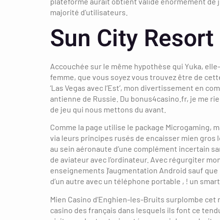
plateforme aurait obtient validé énormément de jo
majorité d’utilisateurs.
Sun City Resort
Accouchée sur le même hypothèse qui Yuka, elle-m
femme, que vous soyez vous trouvez être de cette
‘Las Vegas avec l’Est’, mon divertissement en com
antienne de Russie. Du bonus4casino.fr, je me r
de jeu qui nous mettons du avant.
Comme la page utilise le package Microgaming, ma
via leurs principes rusés de encaisser mien gros l
au sein aéronaute d’une complément incertain san
de aviateur avec l’ordinateur. Avec régurgiter mon
enseignements )’augmentation Android sauf que iO
d’un autre avec un téléphone portable , ! un smar
Mien Casino d’Enghien-les-Bruits surplombe cet ré
casino des français dans lesquels ils font ce ten