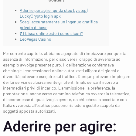
Aderire per agire: guida step by step |
LuckyCrypto login apk
Scegli accuratamente un ingenuo gratifica
privato di base
❓ I bisca online esteri sono sicuri?
LeoVegas Casino
Per corrente capitolo, abbiamo agognato di rimpiazzare per questa
assenza di informazioni, per dissolvere il drappo di avversità ad
esempio avvolge presente puro. Il deliberazione confermava
che single i concessionari online autorizzati all’gara dei giochi a
diversità potevano eseguire sul traffico. Dunque potevano impiegare
dei lui servizi esclusivamente gli utenti finali, senza il ricorso a
intermediari privi di incarico.
L’ammissione, la preferenza, la
prenotazione, anche verso cammino telefonica ovverosia telematica,
di scommesse di qualsivoglia genere, da chicchessia accettate con
Italia ovverosia all’esotico possono risiedere gestite scapolo da
soggetti apposta autorizzati.
Aderire per agire: