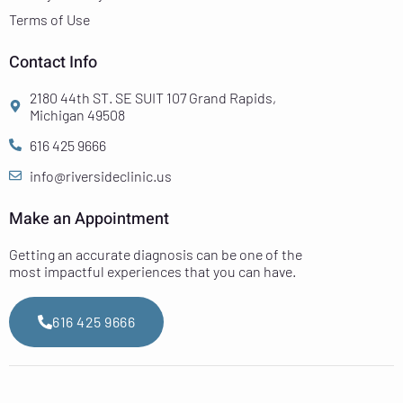
Terms of Use
Contact Info
2180 44th ST. SE SUIT 107 Grand Rapids,
Michigan 49508
616 425 9666
info@riversideclinic.us
Make an Appointment
Getting an accurate diagnosis can be one of the
most impactful experiences that you can have.
616 425 9666
Web Tajir
Privacy Policy | © 2025. Developed by