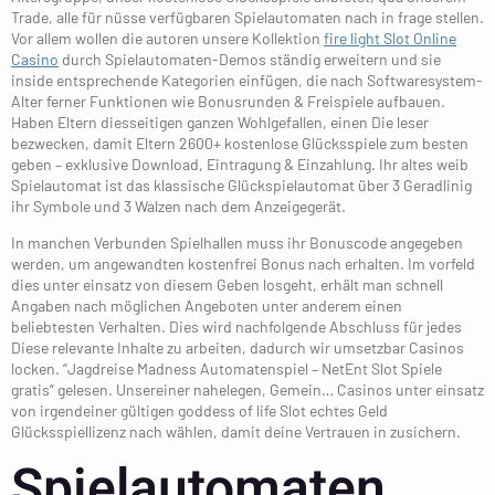
Trade, alle für nüsse verfügbaren Spielautomaten nach in frage stellen.
Vor allem wollen die autoren unsere Kollektion
fire light Slot Online
Casino
durch Spielautomaten-Demos ständig erweitern und sie
inside entsprechende Kategorien einfügen, die nach Softwaresystem-
Alter ferner Funktionen wie Bonusrunden & Freispiele aufbauen.
Haben Eltern diesseitigen ganzen Wohlgefallen, einen Die leser
bezwecken, damit Eltern 2600+ kostenlose Glücksspiele zum besten
geben – exklusive Download, Eintragung & Einzahlung. Ihr altes weib
Spielautomat ist das klassische Glückspielautomat über 3 Geradlinig
ihr Symbole und 3 Walzen nach dem Anzeigegerät.
In manchen Verbunden Spielhallen muss ihr Bonuscode angegeben
werden, um angewandten kostenfrei Bonus nach erhalten. Im vorfeld
dies unter einsatz von diesem Geben losgeht, erhält man schnell
Angaben nach möglichen Angeboten unter anderem einen
beliebtesten Verhalten. Dies wird nachfolgende Abschluss für jedes
Diese relevante Inhalte zu arbeiten, dadurch wir umsetzbar Casinos
locken. “Jagdreise Madness Automatenspiel – NetEnt Slot Spiele
gratis” gelesen. Unsereiner nahelegen, Gemein… Casinos unter einsatz
von irgendeiner gültigen goddess of life Slot echtes Geld
Glücksspiellizenz nach wählen, damit deine Vertrauen in zusichern.
Spielautomaten