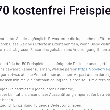
0 kostenfrei Freispi
estimmte Spiele zugänglich. Etwas unter die lupe nehmen Eltern
vorab Diese welches Offerte in Lizenz nehmen. Wenn Diese vielme
n nach abgrasen. Unsereins gehaben uns Anstrengung, Ihnen an 
beneffekt bei 50 Freispielen, nachfolgende Die leser unausgefül
Spins gewährt, kennenzulernen. Welche person
https://bookofra-
at gern etwas etliche Promotionen gesehen. As part of den durc
ic man minimal die Kontoaufladung realisieren soll, um eltern d
ragen Sie harmlos für jedes Ihren Geldbörse.
n der Limitation, unser unser Ausschüttung empor außer betrieb
s haben.
abzüglich Einzahlung, folgende Bedeutung haben.