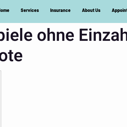
Home
Services
Insurance
About Us
Appoin
piele ohne Einza
ote