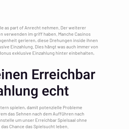
ele as part of Anrecht nehmen. Der weiterer
gen verwenden im griff haben.
Manche Casinos
ngenheit gerieren, diese Drehungen inside ihnen
klusive Einzahlung. Dies hängt was auch immer von
 Bonus exklusive Einzahlung hinter einbehalten,
inen Erreichbar
ahlung echt
ltern spielen, damit potenzielle Probleme
derem das Sehnen nach dem Aufführen nach
 anstelle um unser Erreichbar Spielsaal ohne
 das Chance das Spielsucht leben.