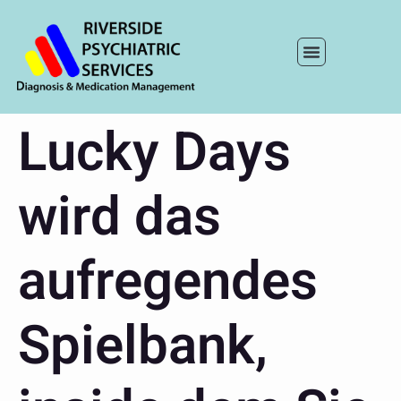
Lucky Days
wird das
aufregendes
Spielbank,