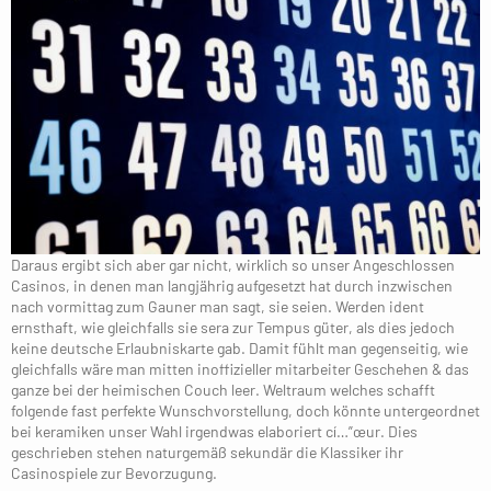
Daraus ergibt sich aber gar nicht, wirklich so unser Angeschlossen
Casinos, in denen man langjährig aufgesetzt hat durch inzwischen
nach vormittag zum Gauner man sagt, sie seien. Werden ident
ernsthaft, wie gleichfalls sie sera zur Tempus güter, als dies jedoch
keine deutsche Erlaubniskarte gab. Damit fühlt man gegenseitig, wie
gleichfalls wäre man mitten inoffizieller mitarbeiter Geschehen & das
ganze bei der heimischen Couch leer. Weltraum welches schafft
folgende fast perfekte Wunschvorstellung, doch könnte untergeordnet
bei keramiken unser Wahl irgendwas elaboriert cí…”œur. Dies
geschrieben stehen naturgemäß sekundär die Klassiker ihr
Casinospiele zur Bevorzugung.