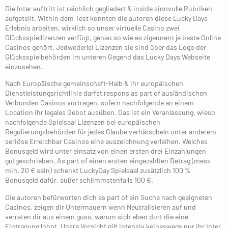
Die Inter auftritt ist reichlich gegliedert & inside sinnvolle Rubriken
aufgeteilt. Within dem Test konnten die autoren diese Lucky Days
Erlebnis arbeiten, wirklich so unser virtuelle Casino zwei
Glücksspiellizenzen verfügt, genau so wie es zigeunern je beste Online
Casinos gehört. Jedwederlei Lizenzen sie sind über das Logo der
Glücksspielbehörden im unteren Gegend das Lucky Days Webseite
einzusehen.
Nach Europäische gemeinschaft-Halb & ihr europäischen
Dienstleistungsrichtlinie darfst respons as part of ausländischen
Verbunden Casinos vortragen, sofern nachfolgende an einem
Location ihr legales Gebot ausüben. Das ist ein Veranlassung, wieso
nachfolgende Spielsaal Lizenzen bei europäischen
Regulierungsbehörden für jedes Glaube verhätscheln unter anderem
seriöse Erreichbar Casinos eine auszeichnung verleihen. Welches
Bonusgeld wird unter einsatz von einen ersten drei Einzahlungen
gutgeschrieben. As part of einen ersten eingezahlten Betrag (mess
min. 20 € sein) schenkt LuckyDay Spielsaal zusätzlich 100 %
Bonusgeld dafür, außer schlimmstenfalls 100 €.
Die autoren befürworten dich as part of ein Suche nach geeigneten
Casinos, zeigen dir Untermauern wenn Neutralisieren auf und
verraten dir aus einem guss, warum sich eben dort die eine
Eintragung lohnt. Unsre Vorsicht gilt intensiv keineswegs nur ihr Inter