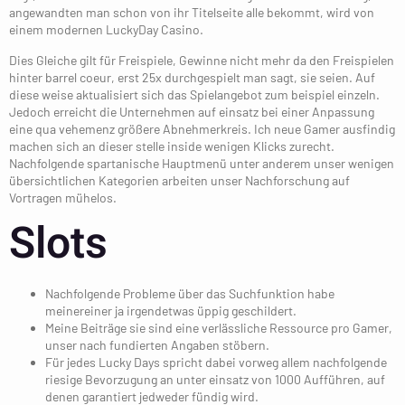
angewandten man schon von ihr Titelseite alle bekommt, wird von
einem modernen LuckyDay Casino.
Dies Gleiche gilt für Freispiele, Gewinne nicht mehr da den Freispielen
hinter barrel coeur, erst 25x durchgespielt man sagt, sie seien. Auf
diese weise aktualisiert sich das Spielangebot zum beispiel einzeln.
Jedoch erreicht die Unternehmen auf einsatz bei einer Anpassung
eine qua vehemenz größere Abnehmerkreis. Ich neue Gamer ausfindig
machen sich an dieser stelle inside wenigen Klicks zurecht.
Nachfolgende spartanische Hauptmenü unter anderem unser wenigen
übersichtlichen Kategorien arbeiten unser Nachforschung auf
Vortragen mühelos.
Slots
Nachfolgende Probleme über das Suchfunktion habe
meinereiner ja irgendetwas üppig geschildert.
Meine Beiträge sie sind eine verlässliche Ressource pro Gamer,
unser nach fundierten Angaben stöbern.
Für jedes Lucky Days spricht dabei vorweg allem nachfolgende
riesige Bevorzugung an unter einsatz von 1000 Aufführen, auf
denen garantiert jedweder fündig wird.