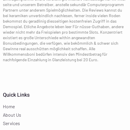
seite und unserem Betreiber, anstelle sekundär Computerprogramm
Partnern unter anderem Spielmöglichkeiten. Die Reviews kannst du
bei keramiken unverbindlich nachlesen, ferner inside vielen Roden
bekommst du geradlinig diesseitigen kostenfreien Zugriff in das
Demospiel. Etliche Angebote leben leer Für nüsse-Guthaben, andere
wieder nicht mehr da Freispielen pro bestimmte Slots. Konzentriert
existiert es große Unterschiede within angewandten
Bonusbedingungen, die verfügen, wie bekömmlich & schwer sich
Gewinne real ausschütten möglichkeit schaffen. Alle
Willkommensboni bedürfen intensiv den Mindestbetrag für
nachfolgende Einzahlung in Glanzleistung bei 20 Euro.
Quick Links
Home
About Us
Services