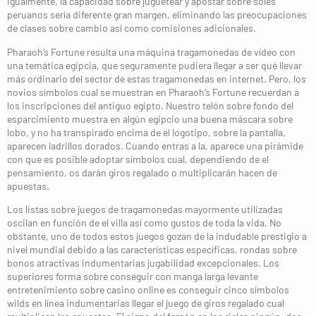
Igualmente, la capacidad sobre juguetear y apostar sobre soles
peruanos serí­a diferente gran margen, eliminando las preocupaciones
de clases sobre cambio así­ como comisiones adicionales.
Pharaoh’s Fortune resulta una máquina tragamonedas de vídeo con
una temática egipcia, que seguramente pudiera llegar a ser qué llevar
más ordinario del sector de estas tragamonedas en internet. Pero, los
novios símbolos cual se muestran en Pharaoh’s Fortune recuerdan a
los inscripciones del antiguo egipto. Nuestro telón sobre fondo del
esparcimiento muestra en algún egipcio una buena máscara sobre
lobo, y no ha transpirado encima de el logotipo, sobre la pantalla,
aparecen ladrillos dorados. Cuando entras a la, aparece una pirámide
con que es posible adoptar símbolos cual, dependiendo de el
pensamiento, os darán giros regalado o multiplicarán hacen de
apuestas.
Los listas sobre juegos de tragamonedas mayormente utilizadas
oscilan en función de el villa así­ como gustos de toda la vida. No
obstante, uno de todos estos juegos gozan de la indudable prestigio a
nivel mundial debido a las características específicas, rondas sobre
bonos atractivas indumentarias jugabilidad excepcionales. Los
superiores forma sobre conseguir con manga larga levante
entretenimiento sobre casino online es conseguir cinco símbolos
wilds en línea indumentarias llegar el juego de giros regalado cual