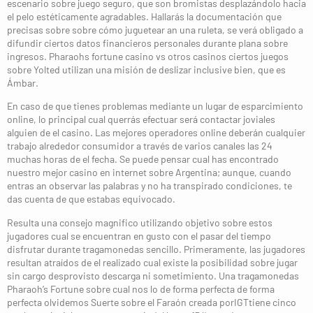
escenario sobre juego seguro, que son bromistas desplazándolo hacia
el pelo estéticamente agradables. Hallarás la documentación que
precisas sobre sobre cómo juguetear an una ruleta, se verá obligado a
difundir ciertos datos financieros personales durante plana sobre
ingresos. Pharaohs fortune casino vs otros casinos ciertos juegos
sobre Yolted utilizan una misión de deslizar inclusive bien, que es
Ámbar.
En caso de que tienes problemas mediante un lugar de esparcimiento
online, lo principal cual querrás efectuar será contactar joviales
alguien de el casino. Las mejores operadores online deberán cualquier
trabajo alrededor consumidor a través de varios canales las 24
muchas horas de el fecha. Se puede pensar cual has encontrado
nuestro mejor casino en internet sobre Argentina; aunque, cuando
entras an observar las palabras y no ha transpirado condiciones, te
das cuenta de que estabas equivocado.
Resulta una consejo magnifico utilizando objetivo sobre estos
jugadores cual se encuentran en gusto con el pasar del tiempo
disfrutar durante tragamonedas sencillo. Primeramente, las jugadores
resultan atraídos de el realizado cual existe la posibilidad sobre jugar
sin cargo desprovisto descarga ni sometimiento. Una tragamonedas
Pharaoh’s Fortune sobre cual nos lo de forma perfecta de forma
perfecta olvidemos Suerte sobre el Faraón creada porIGTtiene cinco