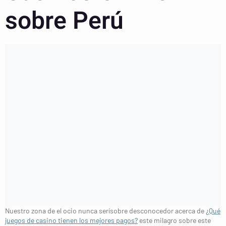
sobre Perú
Nuestro zona de el ocio nunca serí­sobre desconocedor acerca de
¿Qué
juegos de casino tienen los mejores pagos?
este milagro sobre este