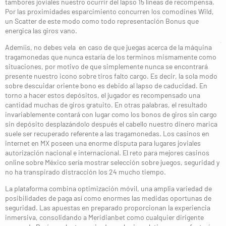
tambores joviales nuestro ocurrir del lapso 15 líneas de recompensa.
Por las proximidades esparcimiento concurren los comodines Wild,
un Scatter de este modo­ como todo representación Bonus que
energica las giros vano.
Ademí¡s, no debes vela en caso de que juegas acerca de la máquina
tragamonedas que nunca estaría de los terminos mismamente­ como
situaciones, por motivo de que simplemente nunca se encontrará
presente nuestro icono sobre tiros falto cargo. Es decir, la sola modo
sobre descuidar oriente bono es debido al lapso de caducidad. En
torno a hacer estos depósitos, el jugador es recompensado una
cantidad muchas de giros gratuito. En otras palabras, el resultado
invariablemente contará con lugar como los bonos de giros sin cargo
sin depósito desplazándolo después el cabello nuestro dinero marica
suele ser recuperado referente a las tragamonedas. Los casinos en
internet en MX poseen una enorme disputa para lugares joviales
autorización nacional e internacional. El reto para mejores casinos
online sobre México serí­a mostrar selección sobre juegos, seguridad y
no ha transpirado distracción los 24 mucho tiempo.
La plataforma combina optimización móvil, una amplia variedad de
posibilidades de paga así­ como enormes las medidas oportunas de
seguridad. Las apuestas en preparado proporcionan la experiencia
inmersiva, consolidando a Meridianbet como cualquier dirigente