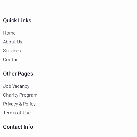
Quick Links
Home
About Us
Services
Contact
Other Pages
Job Vacancy
Charity Program
Privacy & Policy
Terms of Use
Contact Info