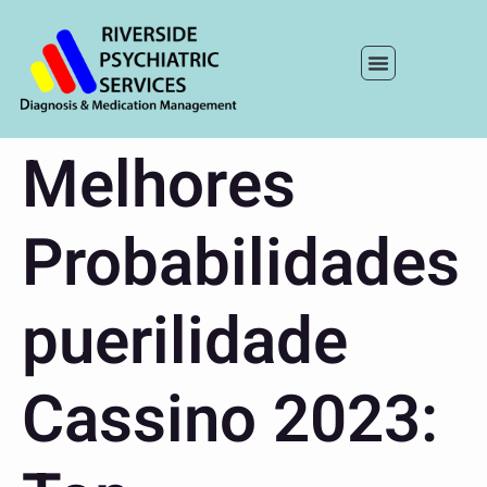
Melhores
Probabilidades
puerilidade
Cassino 2023: