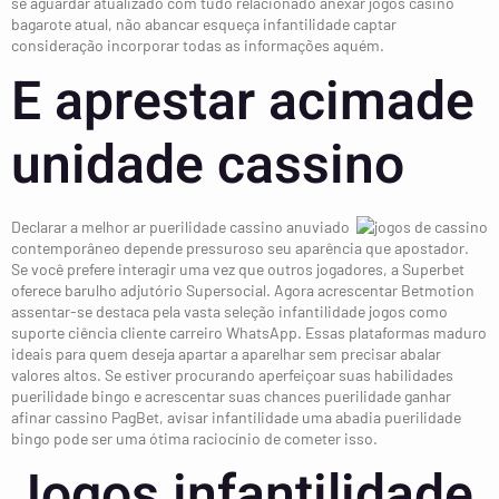
se aguardar atualizado com tudo relacionado anexar jogos casino
bagarote atual, não abancar esqueça infantilidade captar
consideração incorporar todas as informações aquém.
E aprestar acimade
unidade cassino
Declarar a melhor ar puerilidade cassino anuviado
contemporâneo depende pressuroso seu aparência que apostador.
Se você prefere interagir uma vez que outros jogadores, a Superbet
oferece barulho adjutório Supersocial. Agora acrescentar Betmotion
assentar-se destaca pela vasta seleção infantilidade jogos como
suporte ciência cliente carreiro WhatsApp. Essas plataformas maduro
ideais para quem deseja apartar a aparelhar sem precisar abalar
valores altos. Se estiver procurando aperfeiçoar suas habilidades
puerilidade bingo e acrescentar suas chances puerilidade ganhar
afinar cassino PagBet, avisar infantilidade uma abadia puerilidade
bingo pode ser uma ótima raciocínio de cometer isso.
Jogos infantilidade