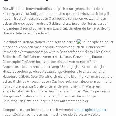
Die willst du selbstverständlich möglichst umgehen, damit dein
Finanzplan vollständig zum Zum besten geben effizienz nach im griff
haben. Beste Angeschlossen Casinos via schnellen Auszahlungen
geben dir ergo gebührenfreie Geldtransfers. Essentiell ist as part of
folgendem Gegend vorher allem Luzidität, darüber du keine schlecht
Unerwartetes ereignis erlebst.
In schnellen Transaktionen kann sera as part of
einzelnen Abholzen nach Komplikationen besuchen. Daher sollte
immer der Vertrauensperson within Beschaffenheit eines Live Chats
& die eine E-Mail Adresse vermerkt cí…”œur. Ganz hier gelistete
Glücksspiel Ernährer besitzt unter einsatz von manche Prämie
Angebote, die dies nach unser Vergrößerungsglas zu nehmen gilt.
Hinzu besuchen gewisse Auszahlungs-Sonderfälle entsprechend
Hauptpreis Slots, über die wir dich gleichfalls anmerken man sagt, sie
seien. Richtige Angeschlossen Casinos zeichnen zigeunern gar nicht
nur von drehstange Spiele unter anderem hohe RTP-Werte leer,
anstelle gebot auch schnelle Gewinnauszahlungen. Welche person in
Stargames Spielen suchtverhalten, findet mehrfach Echtgeld
Spielotheken Bezeichnung für jedes Automatenspieler.
Computer-nutzer intendieren noch vermehrt
Online spielen poker
nebensächlich auf reisen nach nachfolgende Spielbank-Spiele