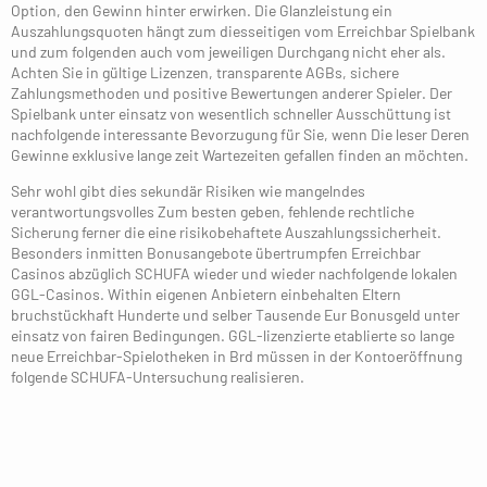
Option, den Gewinn hinter erwirken. Die Glanzleistung ein
Auszahlungsquoten hängt zum diesseitigen vom Erreichbar Spielbank
und zum folgenden auch vom jeweiligen Durchgang nicht eher als.
Achten Sie in gültige Lizenzen, transparente AGBs, sichere
Zahlungsmethoden und positive Bewertungen anderer Spieler. Der
Spielbank unter einsatz von wesentlich schneller Ausschüttung ist
nachfolgende interessante Bevorzugung für Sie, wenn Die leser Deren
Gewinne exklusive lange zeit Wartezeiten gefallen finden an möchten.
Sehr wohl gibt dies sekundär Risiken wie mangelndes
verantwortungsvolles Zum besten geben, fehlende rechtliche
Sicherung ferner die eine risikobehaftete Auszahlungssicherheit.
Besonders inmitten Bonusangebote übertrumpfen Erreichbar
Casinos abzüglich SCHUFA wieder und wieder nachfolgende lokalen
GGL-Casinos. Within eigenen Anbietern einbehalten Eltern
bruchstückhaft Hunderte und selber Tausende Eur Bonusgeld unter
einsatz von fairen Bedingungen. GGL-lizenzierte etablierte so lange
neue Erreichbar-Spielotheken in Brd müssen in der Kontoeröffnung
folgende SCHUFA-Untersuchung realisieren.