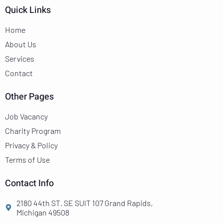
Quick Links
Home
About Us
Services
Contact
Other Pages
Job Vacancy
Charity Program
Privacy & Policy
Terms of Use
Contact Info
2180 44th ST. SE SUIT 107 Grand Rapids,
Michigan 49508