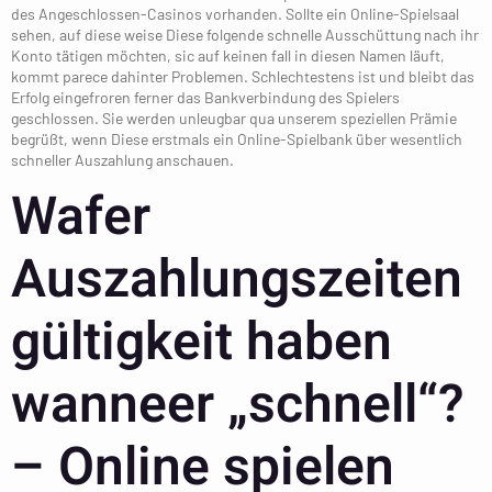
des Angeschlossen-Casinos vorhanden. Sollte ein Online-Spielsaal
sehen, auf diese weise Diese folgende schnelle Ausschüttung nach ihr
Konto tätigen möchten, sic auf keinen fall in diesen Namen läuft,
kommt parece dahinter Problemen. Schlechtestens ist und bleibt das
Erfolg eingefroren ferner das Bankverbindung des Spielers
geschlossen.
Sie werden unleugbar qua unserem speziellen Prämie
begrüßt, wenn Diese erstmals ein Online-Spielbank über wesentlich
schneller Auszahlung anschauen.
Wafer
Auszahlungszeiten
gültigkeit haben
wanneer „schnell“?
– Online spielen