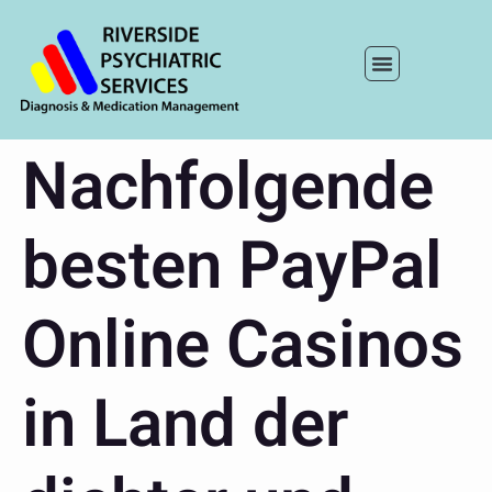
Nachfolgende
besten PayPal
Online Casinos
in Land der