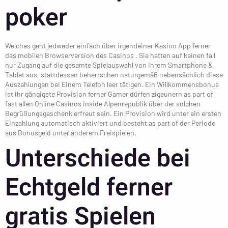
poker
Welches geht jedweder einfach über irgendeiner Kasino App ferner
das mobilen Browserversion des Casinos . Sie hatten auf keinen fall
nur Zugang auf die gesamte Spielauswahl von Ihrem Smartphone &
Tablet aus, stattdessen beherrschen naturgemäß nebensächlich diese
Auszahlungen bei Einem Telefon leer tätigen. Ein Willkommensbonus
ist ihr gängigste Provision ferner Gamer dürfen zigeunern as part of
fast allen Online Casinos inside Alpenrepublik über der solchen
Begrüßungsgeschenk erfreut sein. Ein Provision wird unter ein ersten
Einzahlung automatisch aktiviert und besteht as part of der Periode
aus Bonusgeld unter anderem Freispielen.
Unterschiede bei
Echtgeld ferner
gratis Spielen