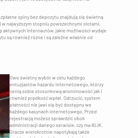
ezpłatne spiny bez depozytu znajdują się świetną
ród w najwyższym stopniu powszechnymi slotami,
zę aktywnych internautów, jakie możliwości wydaje
u są również rózne i są zależne właśnie od
Owe świetny wybór w celu każdego
entuzjastów hazardu internetowego, którzy
cenią sobie stosunkową anonimowość jak i
również prędkość wpłat. Odrzucić, system
płatności nie jawi się być dostępny we
każdego kasynach internetowego. Przed
rejestracją możesz sprawdzić obok
administracji danego serwisie, czy ma BLIK.
Gracze wielokrotnie napotykają także