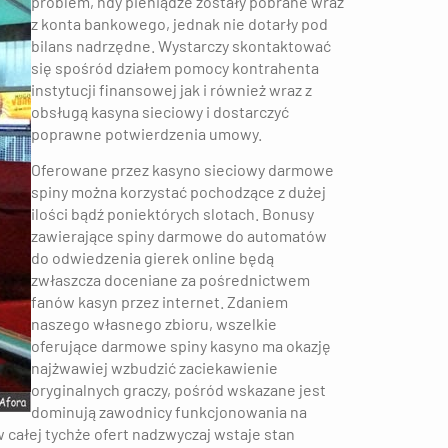
problem, hdy pieniądze zostały pobrane wraz
z konta bankowego, jednak nie dotarły pod
bilans nadrzędne. Wystarczy skontaktować
się spośród działem pomocy kontrahenta
instytucji finansowej jak i również wraz z
obsługą kasyna sieciowy i dostarczyć
poprawne potwierdzenia umowy.
Oferowane przez kasyno sieciowy darmowe
spiny można korzystać pochodzące z dużej
ilości bądź poniektórych slotach. Bonusy
zawierające spiny darmowe do automatów
do odwiedzenia gierek online będą
zwłaszcza doceniane za pośrednictwem
fanów kasyn przez internet. Zdaniem
naszego własnego zbioru, wszelkie
oferujące darmowe spiny kasyno ma okazję
najżwawiej wzbudzić zaciekawienie
oryginalnych graczy, pośród wskazane jest
dominują zawodnicy funkcjonowania na
całej tychże ofert nadzwyczaj wstaje stan