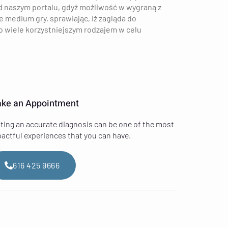
 naszym portalu, gdyż możliwość w wygraną z
 medium gry, sprawiając, iż zagląda do
o wiele korzystniejszym rodzajem w celu
ke an Appointment
ting an accurate diagnosis can be one of the most
actful experiences that you can have.
616 425 9666