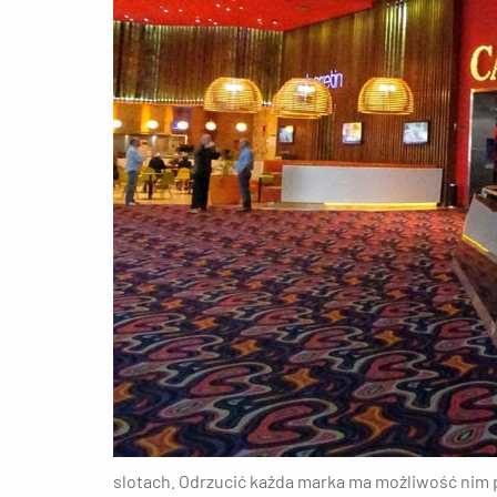
slotach. Odrzucić każda marka ma możliwość nim 