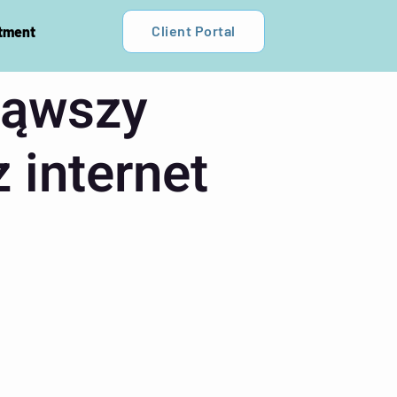
Client Portal
tment
jąwszy
 internet