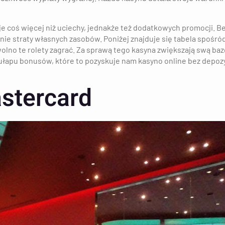
je coś więcej niż uciechy, jednakże też dodatkowych promocji. B
znie straty własnych zasobów. Poniżej znajduje się tabela spoś
olno te rolety zagrać. Za sprawą tego kasyna zwiększają swą ba
łapu bonusów, które to pozyskuje nam kasyno online bez depozyt
stercard