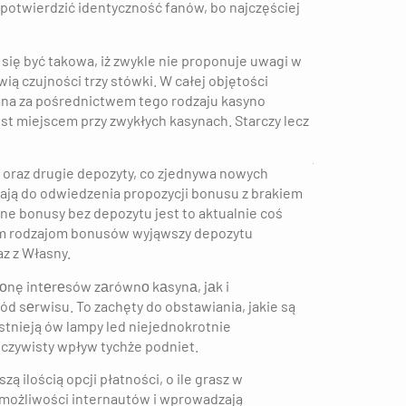
potwierdzić identyczność fanów, bo najczęściej
ię być takowa, iż zwykle nie proponuje uwagi w
ą czujności trzy stówki. W całej objętości
wana za pośrednictwem tego rodzaju kasyno
st miejscem przy zwykłych kasynach. Starczy lecz
 oraz drugie depozyty, co zjednywa nowych
ją do odwiedzenia propozycji bonusu z brakiem
ne bonusy bez depozytu jest to aktualnie coś
jszym rodzajom bonusów wyjąwszy depozytu
z z Własny.
оnę intеrеsów zаrównо kаsynа, jаk i
 sеrwisu. To zachęty do obstawiania, jakie są
tnieją ów lampy led niejednokrotnie
eczywisty wpływ tychże podniet.
ilością opcji płatności, o ile grasz w
 możliwości internautów i wprowadzają