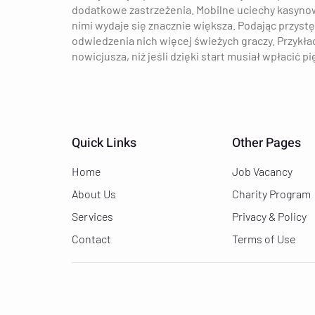
dodatkowe zastrzeżenia. Mobilne uciechy kasyno
nimi wydaje się znacznie większa. Podając przyst
odwiedzenia nich więcej świeżych graczy. Przykła
nowicjusza, niż jeśli dzięki start musiał wpłacić p
Quick Links
Other Pages
Home
Job Vacancy
About Us
Charity Program
Services
Privacy & Policy
Contact
Terms of Use