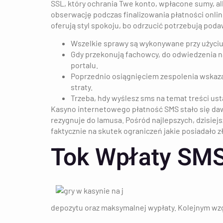
SSL, który ochrania Twe konto, wpłacone sumy, al
obserwację podczas finalizowania płatności onli
oferują styl spokoju, bo odrzucić potrzebują po
Wszelkie sprawy są wykonywane przy użyci
Gdy przekonują fachowcy, do odwiedzenia na
portalu.
Poprzednio osiągnięciem zespolenia wskazan
straty.
Trzeba, hdy wyślesz sms na temat treści us
Kasyno internetowego płatność SMS stało się da
rezygnuje do lamusa. Pośród najlepszych, dzisiej
faktycznie na skutek ograniczeń jakie posiadało 
Tok Wpłaty SM
depozytu oraz maksymalnej wypłaty. Kolejnym wzgl