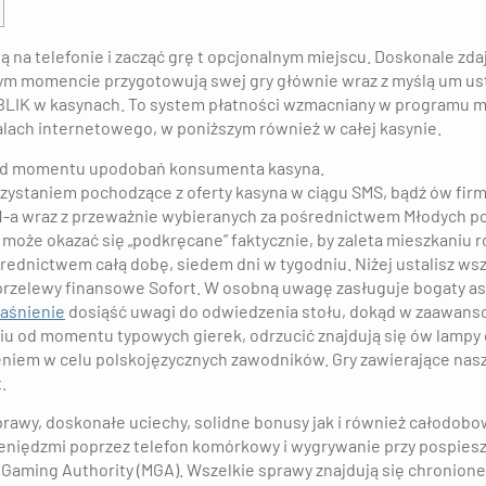
wą na telefonie i zacząć grę t opcjonalnym miejscu. Doskonale 
i w tym momencie przygotowują swej gry głównie wraz z myślą um
 BLIK w kasynach.
To system płatności wzmacniany w programu m
alach internetowego, w poniższym również w całej kasynie.
y od momentu upodobań konsumenta kasyna.
zystaniem pochodzące z oferty kasyna w ciągu SMS, bądź ów firm
a wraz z przeważnie wybieranych za pośrednictwem Młodych pol
oże okazać się „podkręcane” faktycznie, by zaleta mieszkaniu r
rednictwem całą dobę, siedem dni w tygodniu. Niżej ustalisz wsz
nież przelewy finansowe Sofort. W osobną uwagę zasługuje bogat
jaśnienie
dosiąść uwagi do odwiedzenia stołu, dokąd w zaawanso
eniu od momentu typowych gierek, odrzucić znajdują się ów lampy
zeniem w celu polskojęzycznych zawodników. Gry zawierające na
.
awy, doskonałe uciechy, solidne bonusy jak i również całodobo
ieniędzmi poprzez telefon komórkowy i wygrywanie przy pospies
a Gaming Authority (MGA). Wszelkie sprawy znajdują się chroni