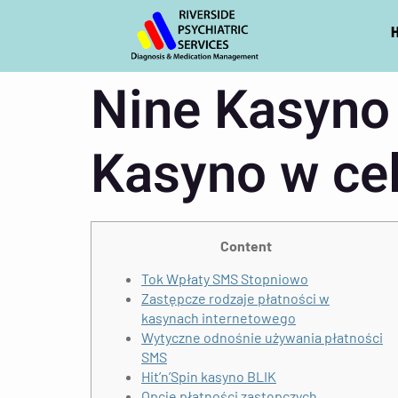
Nine Kasyno
Kasyno w ce
Content
Tok Wpłaty SMS Stopniowo
Zastępcze rodzaje płatności w
kasynach internetowego
Wytyczne odnośnie używania płatności
SMS
Hit’n’Spin kasyno BLIK
Opcje płatności zastępczych