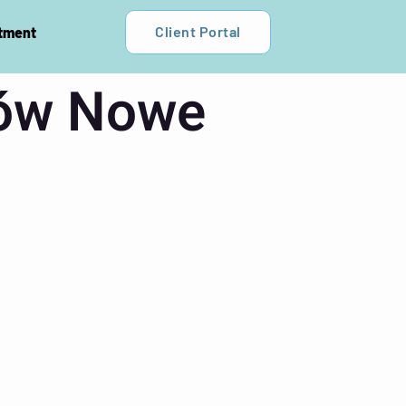
Client Portal
tment
ców Nowe