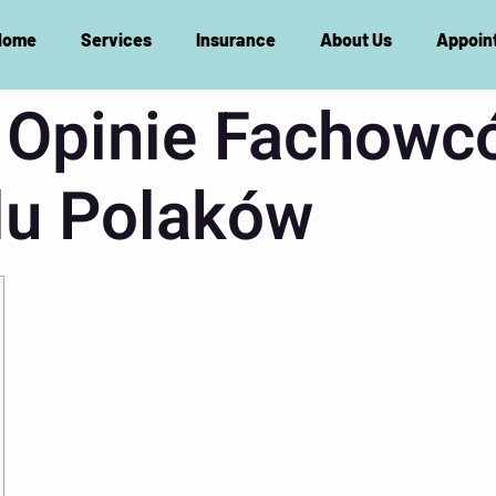
Home
Services
Insurance
About Us
Appoin
 Opinie Fachow
lu Polaków