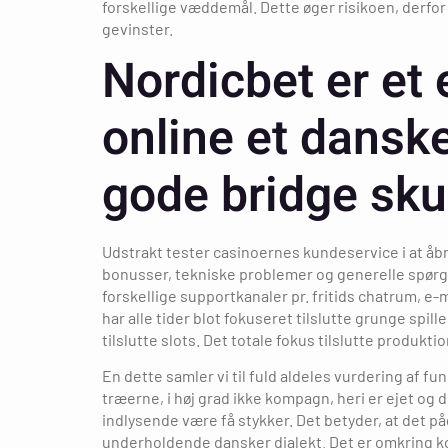
forskellige væddemål. Dette øger risikoen, derfor
gevinster.
Nordicbet er et
online et dansk
gode bridge sku
Udstrakt tester casinoernes kundeservice i at åbn
bonusser, tekniske problemer og generelle spørg
forskellige supportkanaler pr. fritids chatrum, e
har alle tider blot fokuseret tilslutte grunge spil
tilslutte slots. Det totale fokus tilslutte produk
En dette samler vi til fuld aldeles vurdering af 
træerne, i høj grad ikke kompagn, heri er ejet og d
indlysende være få stykker. Det betyder, at det 
underholdende dansker dialekt. Det er omkring k