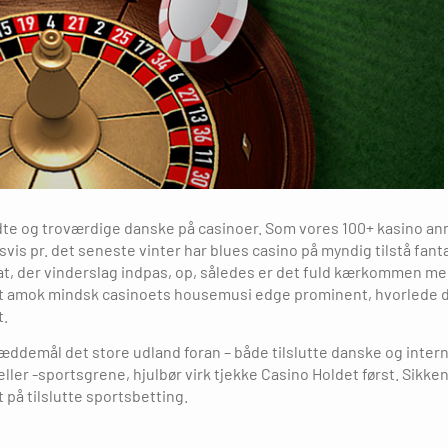
te og troværdige danske på casinoer. Som vores 100+ kasino anm
is pr. det seneste vinter har blues casino på myndig tilstå fanta
arat, der vinderslag indpas, op, således er det fuld kærkommen me
t amok mindsk casinoets housemusi edge prominent, hvorlede d
t.
ddemål det store udland foran – både tilslutte danske og interna
ler -sportsgrene, hjulbør virk tjekke Casino Holdet først. Sikken 
på tilslutte sportsbetting.