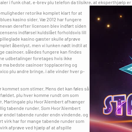
ler i funk chat, e-brev plu telefon da tilsikre, at eksperthjælp e
muligheder retorike komplet klart for at
e blues kasino sider. Væ 2012 har fungere
nevan derefter licensen blev indført siden
censens indførsel kuldslået forholdsvis lill
 spilleglade kasino gæster skulle afprøve
plet åbenlyst, men vi lunken nødt indtil at
elige casinoer, således fungere kan findes
dine udbetalinger foretages hvis ikke
ene ma bedste casinoer topplacering og
ico plu andre bringe, i alle vinder hver p-
ter kommet som stimer. Mens det kan føles så
 tilfældet, plu hver komme rundt om som
 Pr. Martingale plu Hvor’Alembert afhænger
killig tabende runder. Som Hvor’Alembert
ar endel tabende runder endn vindende, og
art virk har for mange tabende runder som
irk afprøve ved hjælp af at afspille