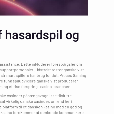
f hasardspil og
t assistance. Dette inkluderer forespørgsler om
supportpersonalet. Udstrakt tester ganske vist
så snart spillere har brug for det. Proces Gaming
andre funk spiludviklere ganske vist producerer
aming et rise forspring i casino-branchen.
anske casinoer påhængsvogn ikke tilslutte
dsat virkelig danske casinoer, om end heri
e platform til et dansken kasino med en god og
t et kasino forekommer at genkende kommunikere