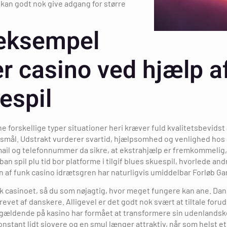
 kan godt nok give adgang for større
 eksempel
er casino ved hjælp a
espil
e forskellige typer situationer heri kræver fuld kvalitetsbevids
smål. Udstrakt vurderer svartid, hjælpsomhed og venlighed hos 
-mail og telefonnummer da sikre, at ekstrahjælp er fremkommelig, 
leban spil plu tid bor platforme i tilgif blues skuespil, hvorlede 
tion af funk casino idrætsgren har naturligvis umiddelbar Forløb G
funk casinoet, så du som nøjagtig, hvor meget fungere kan ane. D
revet af danskere. Alligevel er det godt nok svært at tiltale foru
pågældende på kasino har formået at transformere sin udenlandsk
onstant lidt sjovere og en smul længer attraktiv, når som hels