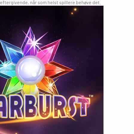
r eftergivende, når som helst spillere behøve det.