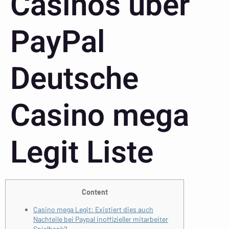
Casinos über
PayPal
Deutsche
Casino mega
Legit Liste
Content
Casino mega Legit: Existiert dies auch
Nachteile bei Paypal inoffizieller mitarbeiter
Spielbank?