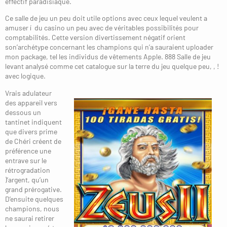
effectif paradisiaque.
Ce salle de jeu un peu doit utile options avec ceux lequel veulent a
amuser í du casino un peu avec de véritables possibilités pour
comptabilités. Cette version divertissement négatif orient
son’archétype concernant les champions qui n’a sauraient uploader
mon package, tel les individus de vêtements Apple. 888 Salle de jeu
levant analysé comme cet catalogue sur la terre du jeu quelque peu, , !
avec logique.
Vrais adulateur
des appareil vers
dessous un
tantinet indiquent
que divers prime
de Chéri créent de
préférence une
entrave sur le
rétrogradation
)’argent, qu’un
grand prérogative.
D’ensuite quelques
champions, nous
ne saurai retirer