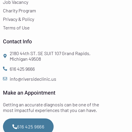
Job Vacancy
Charity Program
Privacy & Policy
Terms of Use
Contact Info
2180 44th ST. SE SUIT 107 Grand Rapids,
Michigan 49508
616 425 9666
info@riversideclinic.us
Make an Appointment
Getting an accurate diagnosis can be one of the
most impactful experiences that you can have.
616 425 9666