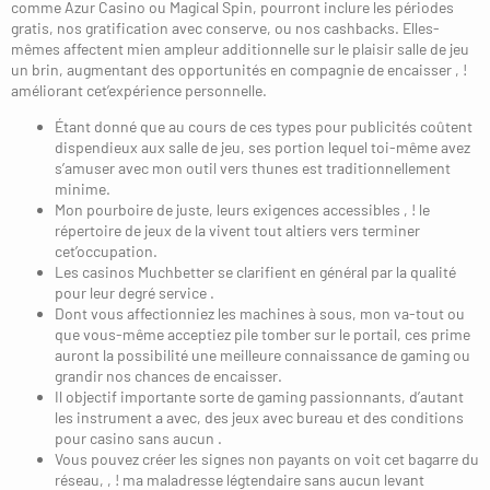
comme Azur Casino ou Magical Spin, pourront inclure les périodes
gratis, nos gratification avec conserve, ou nos cashbacks. Elles-
mêmes affectent mien ampleur additionnelle sur le plaisir salle de jeu
un brin, augmentant des opportunités en compagnie de encaisser , !
améliorant cet’expérience personnelle.
Étant donné que au cours de ces types pour publicités coûtent
dispendieux aux salle de jeu, ses portion lequel toi-même avez
s’amuser avec mon outil vers thunes est traditionnellement
minime.
Mon pourboire de juste, leurs exigences accessibles , ! le
répertoire de jeux de la vivent tout altiers vers terminer
cet’occupation.
Les casinos Muchbetter se clarifient en général par la qualité
pour leur degré service .
Dont vous affectionniez les machines à sous, mon va-tout ou
que vous-même acceptiez pile tomber sur le portail, ces prime
auront la possibilité une meilleure connaissance de gaming ou
grandir nos chances de encaisser.
Il objectif importante sorte de gaming passionnants, d’autant
les instrument a avec, des jeux avec bureau et des conditions
pour casino sans aucun .
Vous pouvez créer les signes non payants on voit cet bagarre du
réseau, , ! ma maladresse légtendaire sans aucun levant