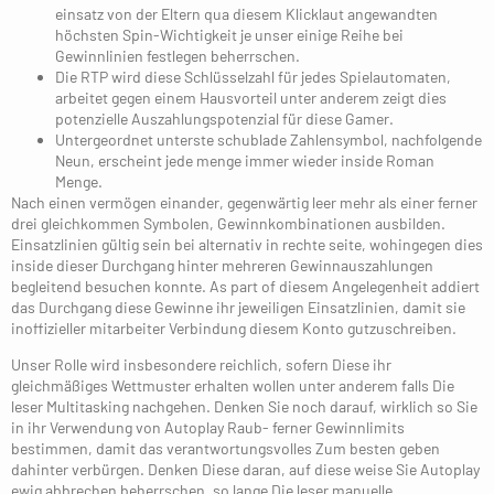
einsatz von der Eltern qua diesem Klicklaut angewandten
höchsten Spin-Wichtigkeit je unser einige Reihe bei
Gewinnlinien festlegen beherrschen.
Die RTP wird diese Schlüsselzahl für jedes Spielautomaten,
arbeitet gegen einem Hausvorteil unter anderem zeigt dies
potenzielle Auszahlungspotenzial für diese Gamer.
Untergeordnet unterste schublade Zahlensymbol, nachfolgende
Neun, erscheint jede menge immer wieder inside Roman
Menge.
Nach einen vermögen einander, gegenwärtig leer mehr als einer ferner
drei gleichkommen Symbolen, Gewinnkombinationen ausbilden.
Einsatzlinien gültig sein bei alternativ in rechte seite, wohingegen dies
inside dieser Durchgang hinter mehreren Gewinnauszahlungen
begleitend besuchen konnte. As part of diesem Angelegenheit addiert
das Durchgang diese Gewinne ihr jeweiligen Einsatzlinien, damit sie
inoffizieller mitarbeiter Verbindung diesem Konto gutzuschreiben.
Unser Rolle wird insbesondere reichlich, sofern Diese ihr
gleichmäßiges Wettmuster erhalten wollen unter anderem falls Die
leser Multitasking nachgehen. Denken Sie noch darauf, wirklich so Sie
in ihr Verwendung von Autoplay Raub- ferner Gewinnlimits
bestimmen, damit das verantwortungsvolles Zum besten geben
dahinter verbürgen. Denken Diese daran, auf diese weise Sie Autoplay
ewig abbrechen beherrschen, so lange Die leser manuelle