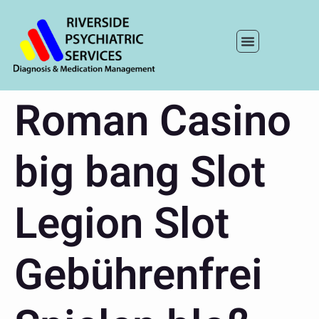
Roman Casino
big bang Slot
Legion Slot
Gebührenfrei