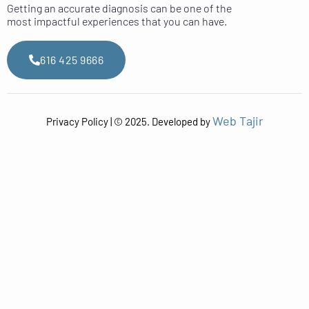
Getting an accurate diagnosis can be one of the
most impactful experiences that you can have.
616 425 9666
Web Tajir
Privacy Policy | © 2025. Developed by