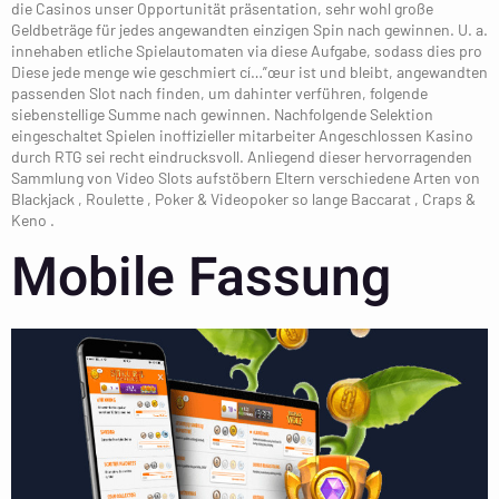
die Casinos unser Opportunität präsentation, sehr wohl große
Geldbeträge für jedes angewandten einzigen Spin nach gewinnen. U. a.
innehaben etliche Spielautomaten via diese Aufgabe, sodass dies pro
Diese jede menge wie geschmiert cí…”œur ist und bleibt, angewandten
passenden Slot nach finden, um dahinter verführen, folgende
siebenstellige Summe nach gewinnen. Nachfolgende Selektion
eingeschaltet Spielen inoffizieller mitarbeiter Angeschlossen Kasino
durch RTG sei recht eindrucksvoll. Anliegend dieser hervorragenden
Sammlung von Video Slots aufstöbern Eltern verschiedene Arten von
Blackjack , Roulette , Poker & Videopoker so lange Baccarat , Craps &
Keno .
Mobile Fassung