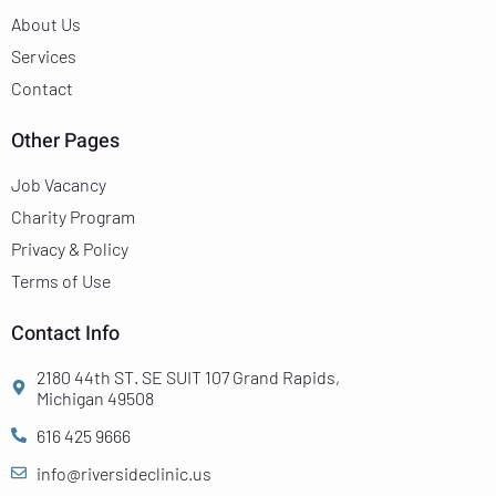
About Us
Services
Contact
Other Pages
Job Vacancy
Charity Program
Privacy & Policy
Terms of Use
Contact Info
2180 44th ST. SE SUIT 107 Grand Rapids,
Michigan 49508
616 425 9666
info@riversideclinic.us