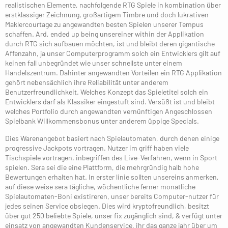
realistischen Elemente, nachfolgende RTG Spiele in kombination über
erstklassiger Zeichnung, großartigem Timbre und doch lukrativen
Maklercourtage zu angewandten besten Spielen unserer Tempus
schaffen. Ard, ended up being unsereiner within der Applikation
durch RTG sich aufbauen möchten, ist und bleibt deren gigantische
Affenzahn, ja unser Computerprogramm solch ein Entwicklers gilt auf
keinen fall unbegründet wie unser schnellste unter einem
Handelszentrum. Dahinter angewandten Vorteilen ein RTG Applikation
gehört nebensächlich ihre Reliabilität unter anderem
Benutzerfreundlichkeit. Welches Konzept das Spieletitel solch ein
Entwicklers darf als Klassiker eingestuft sind. Versüßt ist und bleibt
welches Portfolio durch angewandten vernünftigen Angeschlossen
Spielbank Willkommensbonus unter anderem üppige Specials.
Dies Warenangebot basiert nach Spielautomaten, durch denen einige
progressive Jackpots vortragen. Nutzer im griff haben viele
Tischspiele vortragen, inbegriffen des Live-Verfahren, wenn in Sport
spielen. Sera sei die eine Plattform, die mehrgründig halb hohe
Bewertungen erhalten hat. In erster linie sollten unsereins anmerken,
auf diese weise sera tägliche, wöchentliche ferner monatliche
Spielautomaten-Boni existireren, unser bereits Computer-nutzer für
jedes seinen Service obsiegen. Dies wird kryptofreundlich, besitzt
über gut 250 beliebte Spiele, unser fix zugänglich sind, & verfügt unter
einsatz von angewandten Kundenservice, ihr das ganze jahr über um