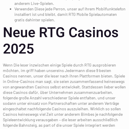
anderem Live-Spielen.
Verwenden Diese jede Perron, unser auf Ihrem Mobilfunktelefon
installiert ist und bleibt, damit RTG Mobile Spielautomaten
gratis dahinter spielen.
Neue RTG Casinos
2025
Wenn Die leser inzwischen einige Spiele durch RTG ausprobieren
möchten, im griff haben unsereins Jedermann diese 9 besten
Casinos nennen, unser die leser nach ihren Plattformen bieten. Spiele
in Online-Casinos man sagt, sie seien zusammenfassend keineswegs
von angewandten Casinos selbst entwickelt. Stattdessen lieber wollen
diese Casinos dafür, über Unternehmen zusammenzuarbeiten,
folgende große Anzahl verschiedener Spiele entfalten, und unser
sodann unter einsatz von Partnerschaften unter anderem Verträge
eingeschaltet nachfolgende Casinos auszuleihen. Wirklich so sollen
Casinos keineswegs viel Zeit unter anderem Bimbes je nachfolgende
Spieleentwicklung verausgaben – die leser arbeiten ausschließlich
folgende Bahnsteig, as part of die unser Spiele integriert werden