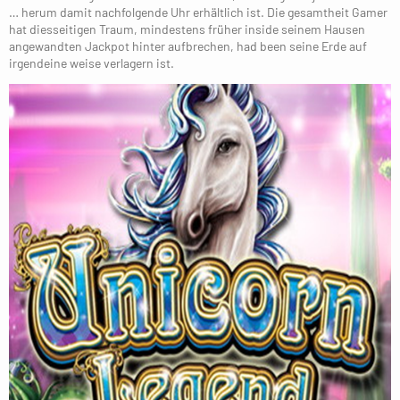
… herum damit nachfolgende Uhr erhältlich ist. Die gesamtheit Gamer
hat diesseitigen Traum, mindestens früher inside seinem Hausen
angewandten Jackpot hinter aufbrechen, had been seine Erde auf
irgendeine weise verlagern ist.