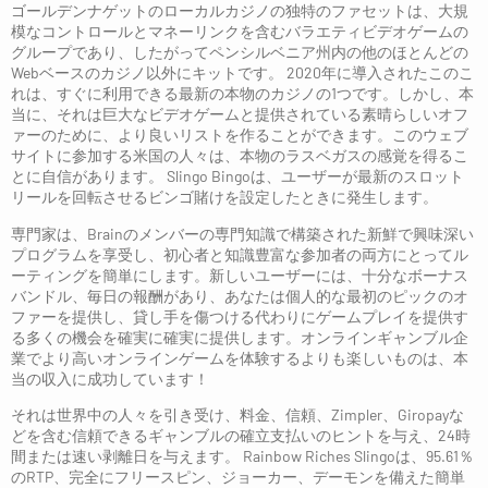
ゴールデンナゲットのローカルカジノの独特のファセットは、大規
模なコントロールとマネーリンクを含むバラエティビデオゲームの
グループであり、したがってペンシルベニア州内の他のほとんどの
Webベースのカジノ以外にキットです。 2020年に導入されたこのこ
れは、すぐに利用できる最新の本物のカジノの1つです。しかし、本
当に、それは巨大なビデオゲームと提供されている素晴らしいオフ
ァーのために、より良いリストを作ることができます。このウェブ
サイトに参加する米国の人々は、本物のラスベガスの感覚を得るこ
とに自信があります。 Slingo Bingoは、ユーザーが最新のスロット
リールを回転させるビンゴ賭けを設定したときに発生します。
専門家は、Brainのメンバーの専門知識で構築された新鮮で興味深い
プログラムを享受し、初心者と知識豊富な参加者の両方にとってル
ーティングを簡単にします。新しいユーザーには、十分なボーナス
バンドル、毎日の報酬があり、あなたは個人的な最初のピックのオ
ファーを提供し、貸し手を傷つける代わりにゲームプレイを提供す
る多くの機会を確実に確実に提供します。オンラインギャンブル企
業でより高いオンラインゲームを体験するよりも楽しいものは、本
当の収入に成功しています！
それは世界中の人々を引き受け、料金、信頼、Zimpler、Giropayな
どを含む信頼できるギャンブルの確立支払いのヒントを与え、24時
間または速い剥離日を与えます。 Rainbow Riches Slingoは、95.61％
のRTP、完全にフリースピン、ジョーカー、デーモンを備えた簡単