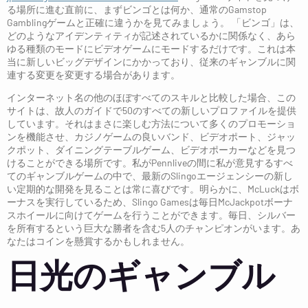
る場所に進む直前に、まずビンゴとは何か、通常のGamstop
Gamblingゲームと正確に違うかを見てみましょう。 「ビンゴ」は、
どのようなアイデンティティが記述されているかに関係なく、あら
ゆる種類のモードにビデオゲームにモードするだけです。これは本
当に新しいビッグデザインにかかっており、従来のギャンブルに関
連する変更を変更する場合があります。
インターネット名の他のほぼすべてのスキルと比較した場合、この
サイトは、故人のガイドで50のすべての新しいプロファイルを提供
しています。それはまさに楽しむ方法について多くのプロモーショ
ンを機能させ、カジノゲームの良いバンド、ビデオポート、ジャッ
クポット、ダイニングテーブルゲーム、ビデオポーカーなどを見つ
けることができる場所です。私がPennliveの間に私が意見するすべ
てのギャンブルゲームの中で、最新のSlingoエージェンシーの新し
い定期的な開発を見ることは常に喜びです。明らかに、McLuckはボ
ーナスを実行しているため、Slingo Gamesは毎日McJackpotボーナ
スホイールに向けてゲームを行うことができます。毎日、シルバー
を所有するという巨大な勝者を含む5人のチャンピオンがいます。あ
なたはコインを懸賞するかもしれません。
日光のギャンブル