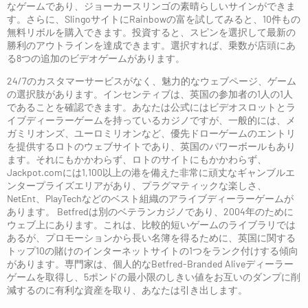
なゲームであり、ジョーカースリンゴの素晴らしいサインができま
す。さらに、SlingoサイトにRainbowの富を試してみると、10件もの
無料リボルを購入できます。投資すると、スピンを選択して最新の
勝利のアウトラインを達成できます。選択すれば、乗数が店頭にあ
る8つの追加のビデオゲームがあります。
24/7のカスタマーサービスがなく、魅力的なウェブページ、ゲーム
の選択肢があります。インセンティブは、英国の参加者の1人の1人
であることを確認できます。あなたは公式にはビデオスロットとラ
イブディーラーゲームを持っているカジノですが、一般的には、メ
ガミリオンズ、ユーロミリオンなど、優先ドローゲームのエントリ
を提供するロトのウェブサイトであり、英国のパワーボールもあり
ます。それにもかかわらず、ロトのサイトにもかかわらず、
Jackpot.comには1,100以上の港を備えた非常に頑丈なギャンブルエ
ンタープライズエリアがあり、プラグマティックな楽しさ、
NetEnt、PlayTechなどのベスト組織のアライブディーラーゲームが
あります。 Betfredは別のベテランカジノであり、2004年のために
ウェブ上にあります。これは、比較的短いゲームのライブラリでは
あるが、プロモーションから長い名簿を得るために、英国に関する
トップ10の賭けのインターネットサイトの1つをランク付けする傾向
があります。専門家は、個人的なBetfred-Branded Aliveディーラー
ゲームを取得し、5ポンドの最小限のしきい値をお互いのダンプに削
減するのに有利な資産を取り、あなたは引き出します。