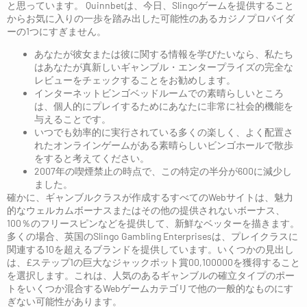
と思っています。 Quinnbetは、今日、Slingoゲームを提供すること
からお気に入りの一歩を踏み出した可能性のあるカジノプロバイダ
ーの1つにすぎません。
あなたが彼女または彼に関する情報を学びたいなら、私たち
はあなたが真新しいギャンブル・エンタープライズの完全な
レビューをチェックすることをお勧めします。
インターネットビンゴベッドルームでの素晴らしいところ
は、個人的にプレイするためにあなたに非常に社会的機能を
与えることです。
いつでも効率的に実行されている多くの楽しく、よく配置さ
れたオンラインゲームがある素晴らしいビンゴホールで散歩
をすると考えてください。
2007年の喫煙禁止の時点で、この特定の半分が600に減少し
ました。
確かに、ギャンブルク​​ラスが作成するすべてのWebサイトは、魅力
的なウェルカムボーナスまたはその他の提供されないボーナス、
100％のフリースピンなどを提供して、新鮮なベッターを描きます。
多くの場合、英国のSlingo Gambling Enterprisesは、プレイクラスに
関連する10を超えるブランドを提供しています。いくつかの見出し
は、£ステップ1の巨大なジャックポット賞00,100000を獲得すること
を選択します。これは、人気のあるギャンブルの確立タイプのポー
トをいくつか混合するWebゲームカテゴリで他の一般的なものにす
ぎない可能性があります。