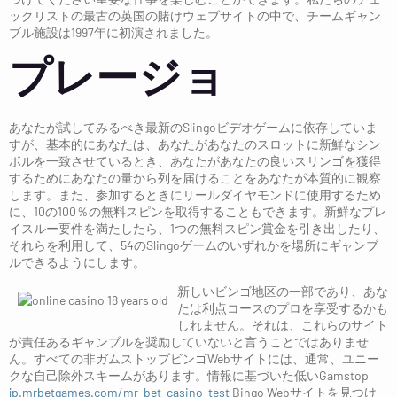
ックリストの最古の英国の賭けウェブサイトの中で、チームギャン
ブル施設は1997年に初演されました。
プレージョ
あなたが試してみるべき最新のSlingoビデオゲームに依存していま
すが、基本的にあなたは、あなたがあなたのスロットに新鮮なシン
ボルを一致させているとき、あなたがあなたの良いスリンゴを獲得
するためにあなたの量から列を届けることをあなたが本質的に観察
します。また、参加するときにリールダイヤモンドに使用するため
に、10の100％の無料スピンを取得することもできます。新鮮なプレ
イスルー要件を満たしたら、1つの無料スピン賞金を引き出したり、
それらを利用して、54のSlingoゲームのいずれかを場所にギャンブ
ルできるようにします。
新しいビンゴ地区の一部であり、あな
たは利点コースのプロを享受するかも
しれません。それは、これらのサイト
が責任あるギャンブルを奨励していないと言うことではありませ
ん。すべての非ガムストップビンゴWebサイトには、通常、ユニー
クな自己除外スキームがあります。情報に基づいた低いGamstop
jp.mrbetgames.com/mr-bet-casino-test
Bingo Webサイトを見つけ