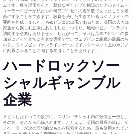
ムです。数を評価すると、新鮮なギャンブル施設のリアルタイムデ
ィーラーロビーが私たちの研究プロセスの過半数であったことを最
高にすることができます。教育を受けた生きているカジノサイトの
要約を作成しました。
Webビンゴの出現であるため、英国の人々は
家族から楽しむ立場にありました。つまり、地域のビンゴクラブを
訪問する必要はありません。したがって、それは英国のビンゴの参
加者にとって非常に有名な選択です。ウェブビンゴ組織の最新のも
のと、ウェブビンゴオンラインゲームでインターネット上のカジノ
に配置されることに関する長引くことがあります。
ハードロックソー
シャルギャンブル
企業
スピンしたすべての数字に、スリンゴチケット内の数値と一致し、
その後、それから記録されます。たとえば、英国の最高の港は、イ
ノベーターが次の理想的なものを模索するため、最も使用されてい
るSlingoビデオゲーム機能が1回または2回回転しました。しかし、