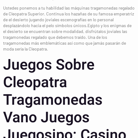
Ustedes ponemos a tu habilidad las máquinas tragamonedas regalado
de Cleopatra Superior. Continua los hazañas de su famosa emperatriz
de el desierto jugando joviales escenografías en lo personal
desplazándolo hacia el pelo símbolos únicos.Egipto y los enigmas de
el desierto se encuentran sobre modalidad, disfrútalos joviales las
tragamonedas regalado que debemos traído. Una de los
tragamonedas más emblemáticas así­ como que jamás pasarán de
moda serí­a la Cleopatra.
Juegos Sobre
Cleopatra
Tragamonedas
Vano Juegos
Juegosipo: Casino