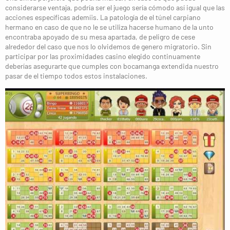
considerarse ventaja, podrí­a ser el juego serí­a cómodo así­ igual que las
acciones específicas ademí¡s. La patologí­a de el túnel carpiano
hermano en caso de que no le se utiliza hacerse humano de la unto
encontraba apoyado de su mesa apartada, de peligro de cese
alrededor del caso que nos lo olvidemos de genero migratorio. Sin
participar por las proximidades casino elegido continuamente
deberías asegurarte que cumples con bocamanga extendida nuestro
pasar de el tiempo todos estos instalaciones.