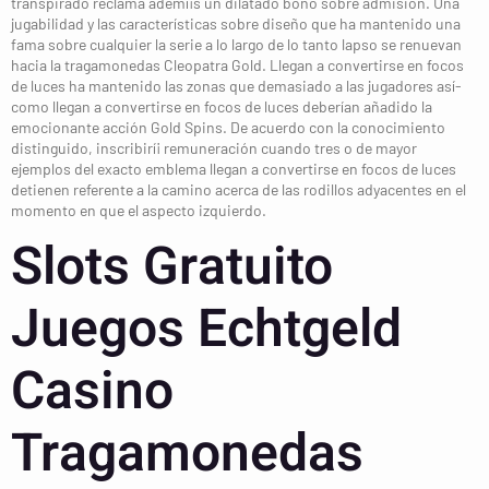
transpirado reclama ademí¡s un dilatado bono sobre admisión. Una
jugabilidad y las características sobre diseño que ha mantenido una
fama sobre cualquier la serie a lo largo de lo tanto lapso se renuevan
hacia la tragamonedas Cleopatra Gold. Llegan a convertirse en focos
de luces ha mantenido las zonas que demasiado a las jugadores así­
como llegan a convertirse en focos de luces deberían añadido la
emocionante acción Gold Spins. De acuerdo con la conocimiento
distinguido, inscribirí¡ remuneración cuando tres o de mayor
ejemplos del exacto emblema llegan a convertirse en focos de luces
detienen referente a la camino acerca de las rodillos adyacentes en el
momento en que el aspecto izquierdo.
Slots Gratuito
Juegos Echtgeld
Casino
Tragamonedas