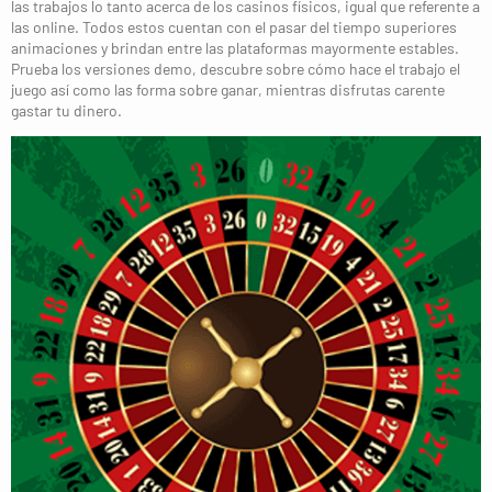
las trabajos lo tanto acerca de los casinos físicos, igual que referente a
las online. Todos estos cuentan con el pasar del tiempo superiores
animaciones y brindan entre las plataformas mayormente estables.
Prueba los versiones demo, descubre sobre cómo hace el trabajo el
juego así­ como las forma sobre ganar, mientras disfrutas carente
gastar tu dinero.