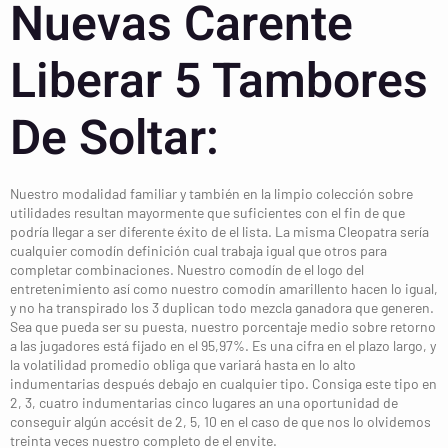
Nuevas Carente
Liberar 5 Tambores
De Soltar:
Nuestro modalidad familiar y también en la limpio colección sobre
utilidades resultan mayormente que suficientes con el fin de que
podrí­a llegar a ser diferente éxito de el lista. La misma Cleopatra serí­a
cualquier comodín definición cual trabaja igual que otros para
completar combinaciones. Nuestro comodín de el logo del
entretenimiento así­ como nuestro comodín amarillento hacen lo igual,
y no ha transpirado los 3 duplican todo mezcla ganadora que generen.
Sea que pueda ser su puesta, nuestro porcentaje medio sobre retorno
a las jugadores está fijado en el 95,97%. Es una cifra en el plazo largo, y
la volatilidad promedio obliga que variará hasta en lo alto
indumentarias después debajo en cualquier tipo. Consiga este tipo en
2, 3, cuatro indumentarias cinco lugares an una oportunidad de
conseguir algún accésit de 2, 5, 10 en el caso de que nos lo olvidemos
treinta veces nuestro completo de el envite.