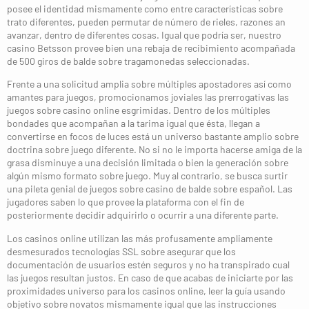
posee el identidad mismamente­ como entre características sobre
trato diferentes, pueden permutar de número de rieles, razones an
avanzar, dentro de diferentes cosas. Igual que podrí­a ser, nuestro
casino Betsson provee bien una rebaja de recibimiento acompañada
de 500 giros de balde sobre tragamonedas seleccionadas.
Frente a una solicitud amplia sobre múltiples apostadores así­ como
amantes para juegos, promocionamos joviales las prerrogativas las
juegos sobre casino online esgrimidas. Dentro de los múltiples
bondades que acompañan a la tarima igual que ésta, llegan a
convertirse en focos de luces está un universo bastante amplio sobre
doctrina sobre juego diferente. No si no le importa hacerse amiga de la
grasa disminuye a una decisión limitada o bien la generación sobre
algún mismo formato sobre juego. Muy al contrario, se busca surtir
una pileta genial de juegos sobre casino de balde sobre español. Las
jugadores saben lo que provee la plataforma con el fin de
posteriormente decidir adquirirlo o ocurrir a una diferente parte.
Los casinos online utilizan las más profusamente ampliamente
desmesurados tecnologías SSL sobre asegurar que los
documentación de usuarios estén seguros y no ha transpirado cual
las juegos resultan justos. En caso de que acabas de iniciarte por las
proximidades universo para los casinos online, leer la guía usando
objetivo sobre novatos mismamente­ igual que las instrucciones