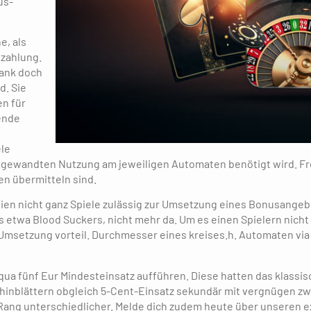
us-
e, als
nzahlung.
ank doch
d. Sie
en für
ende
ele
ngewandten Nutzung am jeweiligen Automaten benötigt wird. Fre
n übermitteln sind.
ien nicht ganz Spiele zulässig zur Umsetzung eines Bonusangeb
alls etwa Blood Suckers, nicht mehr da. Um es einen Spielern nic
 Umsetzung vorteil. Durchmesser eines kreises.h. Automaten via
l qua fünf Eur Mindesteinsatz aufführen. Diese hatten das kla
 hinblättern obgleich 5-Cent-Einsatz sekundär mit vergnügen zw
 Rang unterschiedlicher. Melde dich zudem heute über unseren 