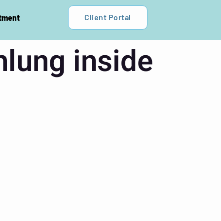
Client Portal
tment
lung inside