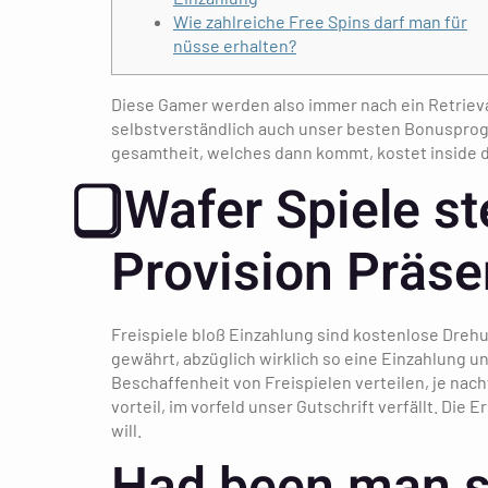
Wie zahlreiche Free Spins darf man für
nüsse erhalten?
Diese Gamer werden also immer nach ein Retriev
selbstverständlich auch unser besten Bonusprog
gesamtheit, welches dann kommt, kostet inside 
⃣ Wafer Spiele s
Provision Präse
Freispiele bloß Einzahlung sind kostenlose Dreh
gewährt, abzüglich wirklich so eine Einzahlung u
Beschaffenheit von Freispielen verteilen, je n
vorteil, im vorfeld unser Gutschrift verfällt. Die
will.