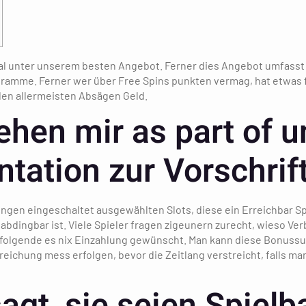
al unter unserem besten Angebot. Ferner dies Angebot umfasst
ramme. Ferner wer über Free Spins punkten vermag, hat etwas 
den allermeisten Absägen Geld.
tehen mir as part of
ntation zur Vorschrif
ungen eingeschaltet ausgewählten Slots, diese ein Erreichbar 
nabdingbar ist. Viele Spieler fragen zigeunern zurecht, wieso 
achfolgende es nix Einzahlung gewünscht. Man kann diese Bonus
 Erreichung mess erfolgen, bevor die Zeitlang verstreicht, falls 