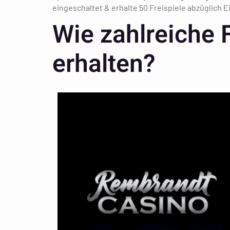
eingeschaltet & erhalte 50 Freispiele abzüglich Ei
Wie zahlreiche 
erhalten?