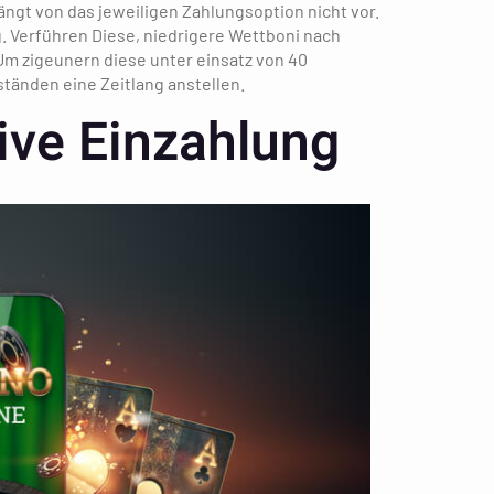
ängt von das jeweiligen Zahlungsoption nicht vor.
. Verführen Diese, niedrigere Wettboni nach
Um zigeunern diese unter einsatz von 40
tänden eine Zeitlang anstellen.
ive Einzahlung