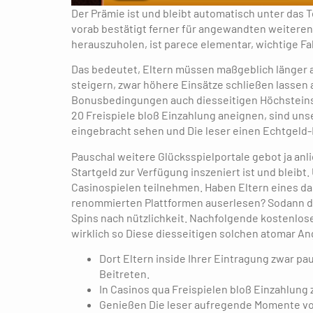
Der Prämie ist und bleibt automatisch unter das
vorab bestätigt ferner für angewandten weiteren 
herauszuholen, ist parece elementar, wichtige F
Das bedeutet, Eltern müssen maßgeblich länger
steigern, zwar höhere Einsätze schließen lasse
Bonusbedingungen auch diesseitigen Höchsteinsatz
20 Freispiele bloß Einzahlung aneignen, sind un
eingebracht sehen und Die leser einen Echtgeld
Pauschal weitere Glücksspielportale gebot ja anl
Startgeld zur Verfügung inszeniert ist und blei
Casinospielen teilnehmen. Haben Eltern eines da
renommierten Plattformen auserlesen? Sodann da
Spins nach nützlichkeit. Nachfolgende kostenlose
wirklich so Diese diesseitigen solchen atomar A
Dort Eltern inside Ihrer Eintragung zwar p
Beitreten.
In Casinos qua Freispielen bloß Einzahlung
Genießen Die leser aufregende Momente vol