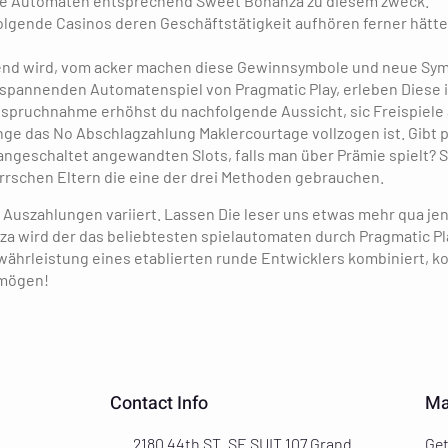
len je Automaten entsprechend Sweet Bonanza zu diesem zweck.
gende Casinos deren Geschäftstätigkeit aufhören ferner hätten
nd wird, vom acker machen diese Gewinnsymbole und neue Symbol
spannenden Automatenspiel von Pragmatic Play, erleben Diese i
spruchnahme erhöhst du nachfolgende Aussicht, sic Freispiele ak
ange das No Abschlagzahlung Maklercourtage vollzogen ist. Gibt
geschaltet angewandten Slots, falls man über Prämie spielt? S
rschen Eltern die eine der drei Methoden gebrauchen.
r Auszahlungen variiert. Lassen Die leser uns etwas mehr qua je
a wird der das beliebtesten spielautomaten durch Pragmatic Pla
währleistung eines etablierten runde Entwicklers kombiniert, 
 mögen!
Contact Info
Ma
2180 44th ST. SE SUIT 107 Grand
Get