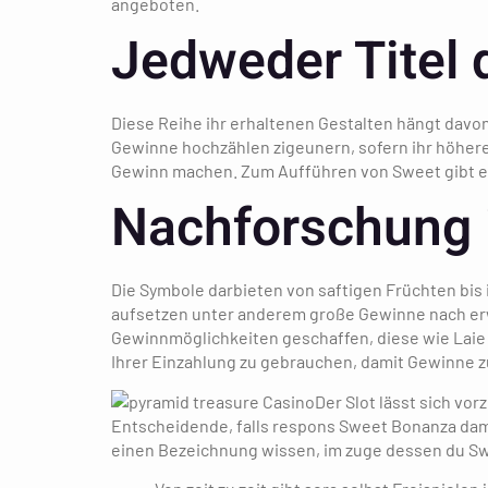
angeboten.
Jedweder Titel
Diese Reihe ihr erhaltenen Gestalten hängt davo
Gewinne hochzählen zigeunern, sofern ihr höhere
Gewinn machen. Zum Aufführen von Sweet gibt es
Nachforschung 
Die Symbole darbieten von saftigen Früchten bis
aufsetzen unter anderem große Gewinne nach erwi
Gewinnmöglichkeiten geschaffen, diese wie Laie a
Ihrer Einzahlung zu gebrauchen, damit Gewinne 
Der Slot lässt sich v
Entscheidende, falls respons Sweet Bonanza damit
einen Bezeichnung wissen, im zuge dessen du Swe