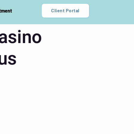
Client Portal
tment
Casino
us