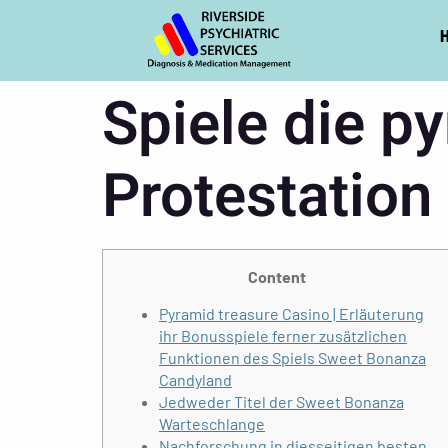
Spiele die p
Protestation
Content
Pyramid treasure Casino | Erläuterung
ihr Bonusspiele ferner zusätzlichen
Funktionen des Spiels Sweet Bonanza
Candyland
Jedweder Titel der Sweet Bonanza
Warteschlange
Nachforschung in diesseitigen besten