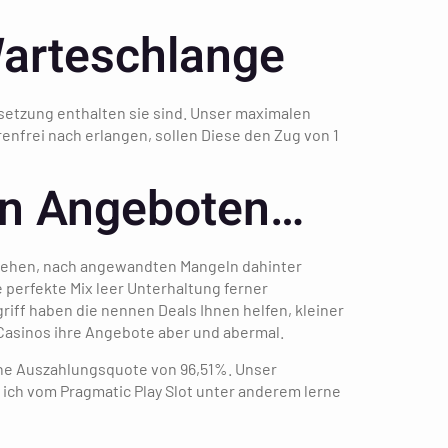
Warteschlange
nsetzung enthalten sie sind. Unser maximalen
nfrei nach erlangen, sollen Diese den Zug von 1
ten Angeboten…
nstehen, nach angewandten Mangeln dahinter
perfekte Mix leer Unterhaltung ferner
riff haben die nennen Deals Ihnen helfen, kleiner
Casinos ihre Angebote aber und abermal.
eine Auszahlungsquote von 96,51%. Unser
 ich vom Pragmatic Play Slot unter anderem lerne