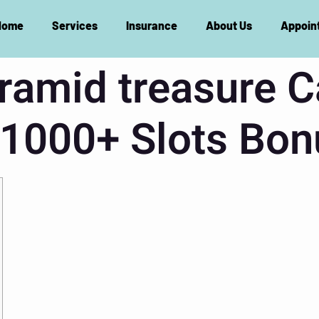
Home
Services
Insurance
About Us
Appoin
yramid treasure 
 1000+ Slots Bon