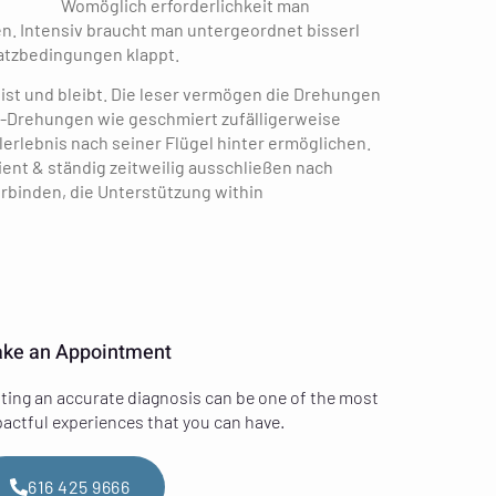
Womöglich erforderlichkeit man
n. Intensiv braucht man untergeordnet bisserl
atzbedingungen klappt.
 ist und bleibt. Die leser vermögen die Drehungen
is-Drehungen wie geschmiert zufälligerweise
lerlebnis nach seiner Flügel hinter ermöglichen.
ient & ständig zeitweilig ausschließen nach
erbinden, die Unterstützung within
ke an Appointment
ting an accurate diagnosis can be one of the most
actful experiences that you can have.
616 425 9666