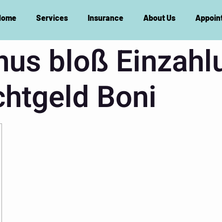
Home
Services
Insurance
About Us
Appoin
nus bloß Einzah
chtgeld Boni