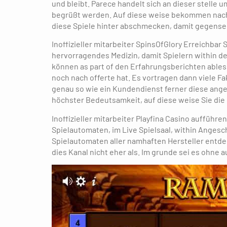
und bleibt. Parece handelt sich an dieser stelle
begrüßt werden. Auf diese weise bekommen nachf
diese Spiele hinter abschmecken, damit gegense
Inoffizieller mitarbeiter SpinsOfGlory Erreichbar
hervorragendes Medizin, damit Spielern within 
können as part of den Erfahrungsberichten ables
noch nach offerte hat. Es vortragen dann viele 
genau so wie ein Kundendienst ferner diese ange
höchster Bedeutsamkeit, auf diese weise Sie die 
Inoffizieller mitarbeiter Playfina Casino auffüh
Spielautomaten, im Live Spielsaal, within Angesch
Spielautomaten aller namhaften Hersteller entd
dies Kanal nicht eher als. Im grunde sei es ohne