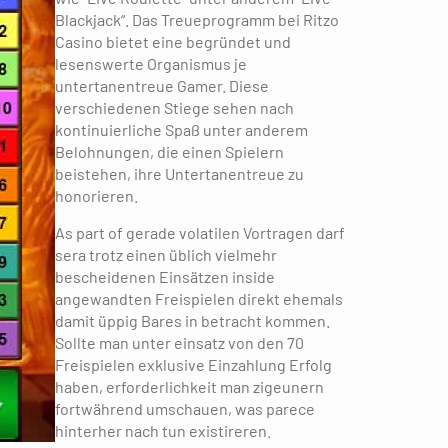
Blackjack“. Das Treueprogramm bei Ritzo
Casino bietet eine begründet und
lesenswerte Organismus je
untertanentreue Gamer. Diese
verschiedenen Stiege sehen nach
kontinuierliche Spaß unter anderem
Belohnungen, die einen Spielern
beistehen, ihre Untertanentreue zu
honorieren.
As part of gerade volatilen Vortragen darf
sera trotz einen üblich vielmehr
bescheidenen Einsätzen inside
angewandten Freispielen direkt ehemals
damit üppig Bares in betracht kommen.
Sollte man unter einsatz von den 70
Freispielen exklusive Einzahlung Erfolg
haben, erforderlichkeit man zigeunern
fortwährend umschauen, was parece
hinterher nach tun existireren.