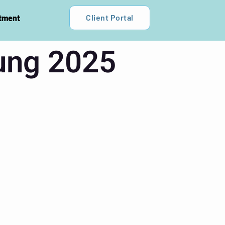
Client Portal
tment
lung 2025