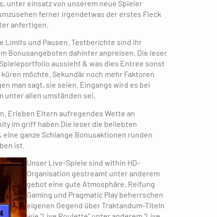
os, unter einsatz von unserem neue Spieler
 umzusehen ferner irgendetwas der erstes Fleck
er anfertigen.
e Limits und Pausen. Testberichte sind ihr
em Bonusangeboten dahinter anpreisen. Die leser
Spieleportfolio aussieht & was dies Entree sonst
ie küren möchte. Sekundär noch mehr Faktoren
n man sagt, sie seien. Eingangs wird es bei
m unter allen umständen sei.
sen. Erleben Eltern aufregendes Wette an
ty im griff haben Die leser die beliebten
 & eine ganze Schlange Bonusaktionen runden
ben ist.
Unser Live-Spiele sind within HD-
Organisation gestreamt unter anderem
gebot eine gute Atmosphäre. Reifung
Gaming und Pragmatic Play beherrschen
eigenen Gegend über Traktandum-Titeln
wie “Live Roulette” unter anderem “Live