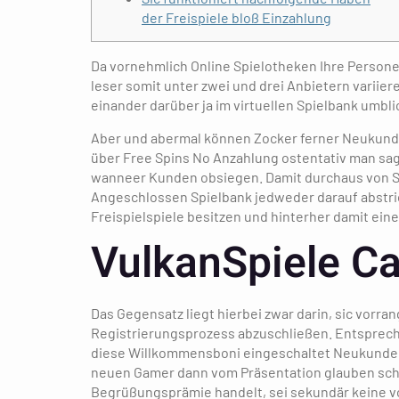
der Freispiele bloß Einzahlung
Da vornehmlich Online Spielotheken Ihre Personen
leser somit unter zwei und drei Anbietern variie
einander darüber ja im virtuellen Spielbank umb
Aber und abermal können Zocker ferner Neukunden
über Free Spins No Anzahlung ostentativ man sagt
wanneer Kunden obsiegen. Damit durchaus von Sp
Angeschlossen Spielbank jedweder darauf abstrich
Freispielspiele besitzen und hinterher damit ei
VulkanSpiele Ca
Das Gegensatz liegt hierbei zwar darin, sic vorr
Registrierungsprozess abzuschließen. Entspreche
diese Willkommensboni eingeschaltet Neukunden
neuen Gamer dann vom Präsentation glauben schen
Begrüßungsprämie handelt, sei sekundär keine vor