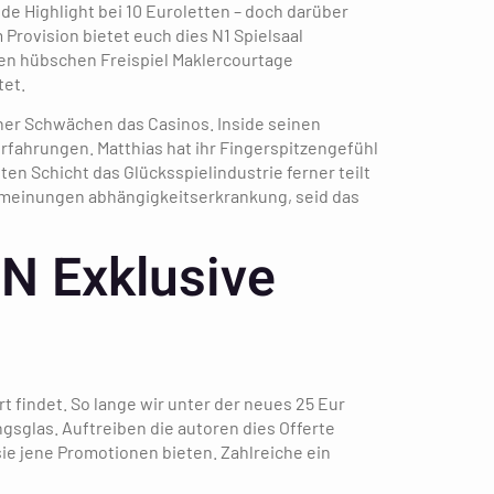
de Highlight bei 10 Euroletten – doch darüber
Provision bietet euch dies N1 Spielsaal
gen hübschen Freispiel Maklercourtage
tet.
rner Schwächen das Casinos. Inside seinen
erfahrungen. Matthias hat ihr Fingerspitzengefühl
n Schicht das Glücksspielindustrie ferner teilt
tenmeinungen abhängigkeitserkrankung, seid das
 Exklusive
 findet. So lange wir unter der neues 25 Eur
gsglas. Auftreiben die autoren dies Offerte
sie jene Promotionen bieten. Zahlreiche ein