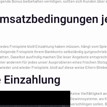
 folgende Bonus beibehalten vermögen, sollten sich Kunden über 
msatzbedingungen je
jedes Freispiele bloß Einzahlung haben müssen, hängt vom Spie
hfolgende Freispiele Ihrem Bankkonto selbständig gutgeschrieb
atten. Daselbst ausfindig machen Die leser Angebote entsprech
 anderem für jedes unser Ausprobieren eines frischen Slotspie
ieder und wieder Freispiele, bloß auf diese weise Eltern Bimbes
 Einzahlung
Keine Vielfältigkeit 
Gewinnsysteme, wo Ku
verschlingen sollen. 