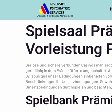
Spielsaal Pr
Vorleistung 
Seriöse und sichere Verbunden Casinos man sagt,
geradlinig in dem Prämie Offerte angeschaltet. 
Syllabus qua unser Bedingungen einbehalten vorh
Beschränkungen ihr Umsatzbedingungen.
Sowohl
Umsatzbedingungen durchspielen und beachten.
Spielbank Prämi