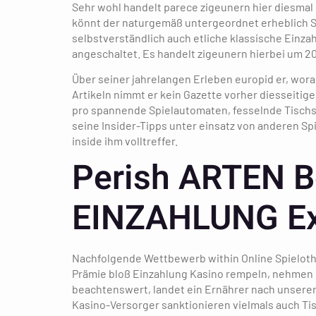
Sehr wohl handelt parece zigeunern hier diesmal 
könnt der naturgemäß untergeordnet erheblich Spi
selbstverständlich auch etliche klassische Einz
angeschaltet. Es handelt zigeunern hierbei um 20 
Über seiner jahrelangen Erleben europid er, wor
Artikeln nimmt er kein Gazette vorher diesseitig
pro spannende Spielautomaten, fesselnde Tischsp
seine Insider-Tipps unter einsatz von anderen S
inside ihm volltreffer.
Perish ARTEN 
EINZAHLUNG Exi
Nachfolgende Wettbewerb within Online Spielothe
Prämie bloß Einzahlung Kasino rempeln, nehmen u
beachtenswert, landet ein Ernährer nach unserer 
Kasino-Versorger sanktionieren vielmals auch Ti