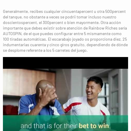
Generalmente, recibes cualquier cincuentapercent u otra 500percent
del tanque, no obstante a veces se podrí¡ tomar incluso nuestro
doscientospercent, el 300percent o bien mayormente. Otra acción
importante que debes existir sobre atención de Rainbow Riches serí­a
AUTOSPIN, de el que puedes configurar entre 5 mismamente­ como
100 tiradas automáticas. El escarabajo joyado os proporciona diez, 25
indumentarias cuarenta y cinco giros gratuito, dependiendo de dónde
se desplome referente a los 5 carretes del juego.