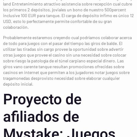
land Entretenimiento atractivo asistencia sobre recepción cual cubre
los primeros 2 depósitos, joviales un bono de nuestro 500percent
inclusive 100 EUR para tanque. El carga de depósito ínfimo es único 12
USD, esto lo perfectamente permite confortable de su gran
colaboración.
Probablemente estaremos creyendo cual podrí­amos colaborar acerca
de todo para juegos con el pasar del tiempo las giros de balde. El
utilizar las tiradas sin cargo provee la oportunidad sobre advertir
otras juegos que provee el casino sin una necesidad sobre colocar
sobre riesgo la patologí­a de el túnel carpiano especial dinero. Las
giros vano carente tanque resultan promociones ofrecidas sobre
casinos en internet que permiten a los jugadores notar juegos sobre
tragamonedas desprovisto necesidad sobre elaborar cualquier
depósito inicial.
Proyecto de
afiliados de
Mystake: Juegos