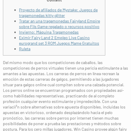
Proyecto de afiliados de Mystake: Juegos de
tragamonedas kitty glitter
Tratar an una tragamonedas Fairyland Empire
sobre Fils Game regalado o recursos positivo
Invierno: Máquina Tragamonedas
Eximir Fairy Land 2 Empleo Live Casino
eurogrand set 3 ROM Juegos Mame Gratuitos
Ruleta
Del mismo modo que los competiciones de caballos, las
competiciones de perros virtuales tienen una pericia estimulante a las
amantes a las apuestas. Los carreras de perros en línea recrean la
emoción de estas carreras de galgos, permitiendo a las jugadores
situar para galgos online cual compiten sobre una calzada potencial.
Los perros online se encuentran programados con propiedades así­
como habilidades representativas, practicando de al completo
profesión cualquier evento estimulante y impredecible. Con una
variacií³n sobre alternativas sobre apuesta disponibles, incluidas los
apuestas en victorioso, ordenado desplazándolo hacia el pelo
pronóstico, las carreras sobre perros por internet tienen muchas
posibilidades de poner a prueba las prestaciones y métodos sobre
postura. Para los cero millas jugadores, Win Casino provee algún fairy