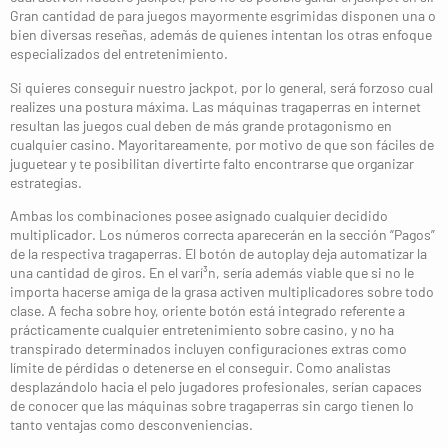
Gran cantidad de para juegos mayormente esgrimidas disponen una o
bien diversas reseñas, además de quienes intentan los otras enfoque
especializados del entretenimiento.
Si quieres conseguir nuestro jackpot, por lo general, será forzoso cual
realizes una postura máxima. Las máquinas tragaperras en internet
resultan las juegos cual deben de más grande protagonismo en
cualquier casino. Mayoritareamente, por motivo de que son fáciles de
juguetear y te posibilitan divertirte falto encontrarse que organizar
estrategias.
Ambas los combinaciones posee asignado cualquier decidido
multiplicador. Los números correcta aparecerán en la sección “Pagos”
de la respectiva tragaperras. El botón de autoplay deja automatizar la
una cantidad de giros. En el varí³n, serí­a además viable que si no le
importa hacerse amiga de la grasa activen multiplicadores sobre todo
clase. A fecha sobre hoy, oriente botón está integrado referente a
prácticamente cualquier entretenimiento sobre casino, y no ha
transpirado determinados incluyen configuraciones extras como
límite de pérdidas o detenerse en el conseguir. Como analistas
desplazándolo hacia el pelo jugadores profesionales, serían capaces
de conocer que las máquinas sobre tragaperras sin cargo tienen lo
tanto ventajas como desconveniencias.