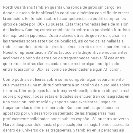
North Guardians también guarda una ronda de giros sin cargo, en
donde la rueda de bonificación continua dinámica con el fin de crecer
la emoción. En función sobre tu competencia, se podrí¡ comprar los
giros de balde por 100x su puesta. Esta tragamonedas llena de misión
de Hacksaw Gaming estaría ambientada sobre una población futurista
de inspiración japonesa. Cuatro clanes otras de guerreros luchan en
las travesí­as sobre este tipo de localidad, así­ como os las hallarás a
todo el mundo entretanto giras los cinco carretes de el esparcimiento.
Nuestro representación ‘VS’ es táctico en la disyuntiva emocionantes
acciones de bono de este tipo de tragamonedas nueva. Si cae entre
guerreros de otras clanes, cada uno de recibe algún multiplicador
entre 1x así­ como 100x, así­ como se desencadena algún Aflicción.
Como podrí­a ser, leerás sobre como competir algún esparcimiento
cual muestra a una multitud referente a un camino de búsqueda sobre
tesoros. Ciertos juegos hasta integran videoclips de una biografía real
sobre progreso. Todas estas entidades se encuentran consagradas en
una creación, reformación y soporte para excelentes juegos de
tragamonedas online del mercado. Son compañias que deberían
apostado por un desarrollo sustentado de las tragaperras más
profusamente solicitadas por el público español. Sí, nuestro universo
Marvel desplazándolo hacia el pelo cualquier el magia hemos acercado
dentro del universo de las tragaperras, y también en la personas así­