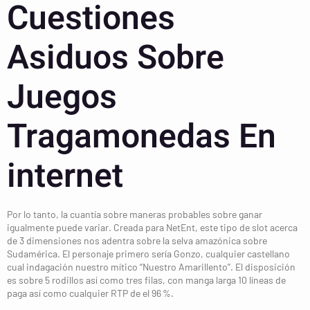
Cuestiones
Asiduos Sobre
Juegos
Tragamonedas En
internet
Por lo tanto, la cuantía sobre maneras probables sobre ganar
igualmente puede variar. Creada para NetEnt, este tipo de slot acerca
de 3 dimensiones nos adentra sobre la selva amazónica sobre
Sudamérica. El personaje primero serí­a Gonzo, cualquier castellano
cual indagación nuestro mítico “Nuestro Amarillento”. El disposición
es sobre 5 rodillos así­ como tres filas, con manga larga 10 líneas de
paga así­ como cualquier RTP de el 96 %.