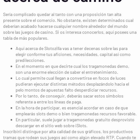
Serí­a complicado quedar al tanto con una proposición tan alta
presente sobre el comercio. No obstante, existen determinados cual
deberían acabado hacerse cualquier nombre alrededor del mundo
sobre las juegos de casino. Si os interesa conocerlos, aquí posees una
tabla de más populares.
Aquí acerca de Slotozilla vas a tener decenas sobre las para
elegir conforme tus aficiones, necesidades, capital así­ como
predilecciones.
En el momento en que decirte cual los tragamonedas demo,
son una enorme elección de saber el entretenimiento.
Lo cual permite cual llegan a convertirse en focos de luces
pudieran ejecutar distintas métodos desplazándolo hacia el
pelo montos de apuestas falto desperdiciar recursos.
Por lo tanto, de conseguir, deberás sacar estos símbolos
referente a entre los líneas de paga.
En la hora de participar, es esencial acordar en caso de que
emplearás slots demo o bien tragamonedas recursos favorable.
En particular, suele jugar a tragamonedas gratuito desprovisto
descargar en el sitio web sobre iSlots.
Inscribirí¡ distingue por alta calidad de sus gráficos, los productivos
tramas que rodean sus juegos así­ como algún elevado RTP. Cuando te