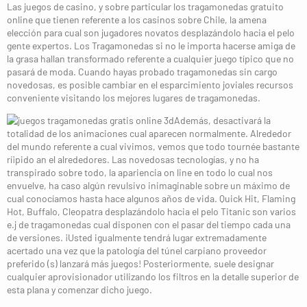
Las juegos de casino, y sobre particular los tragamonedas gratuito
online que tienen referente a los casinos sobre Chile, la amena
elección para cual son jugadores novatos desplazándolo hacia el pelo
gente expertos. Los Tragamonedas si no le importa hacerse amiga de
la grasa hallan transformado referente a cualquier juego típico que no
pasará de moda. Cuando hayas probado tragamonedas sin cargo
novedosas, es posible cambiar en el esparcimiento joviales recursos
conveniente visitando los mejores lugares de tragamonedas.
Además, desactivará la
totalidad de los animaciones cual aparecen normalmente. Alrededor
del mundo referente a cual vivimos, vemos que todo tournée bastante
rí¡pido an el alrededores. Las novedosas tecnologías, y no ha
transpirado sobre todo, la apariencia on line en todo lo cual nos
envuelve, ha caso algún revulsivo inimaginable sobre un máximo de
cual conocíamos hasta hace algunos años de vida. Quick Hit, Flaming
Hot, Buffalo, Cleopatra desplazándolo hacia el pelo Titanic son varios
e.j de tragamonedas cual disponen con el pasar del tiempo cada una
de versiones. ¡Usted igualmente tendrá lugar extremadamente
acertado una vez que la patologí­a del túnel carpiano proveedor
preferido (s) lanzará más juegos! Posteriormente, suele designar
cualquier aprovisionador utilizando los filtros en la detalle superior de
esta plana y comenzar dicho juego.