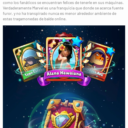
como los fanáticos se encuentran felices de tenerle en sus máquinas.
Verdaderamente Marvel es una franquicia que donde se acerca fuente
furor, y no ha transpirado nunca es menor alrededor ambiente de
estas tragamonedas de balde online.